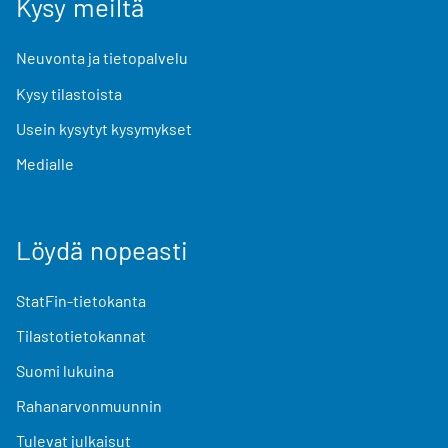
Kysy meiltä
Neuvonta ja tietopalvelu
Kysy tilastoista
Usein kysytyt kysymykset
Medialle
Löydä nopeasti
StatFin-tietokanta
Tilastotietokannat
Suomi lukuina
Rahanarvonmuunnin
Tulevat julkaisut