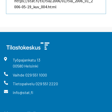
https://stat.fi/til/tva/2006/01/tva_2006_01_2
006-05-19_kuv_004.html
Työpajankatu
13
00580
Helsinki
Vaihde
029 551 1000
Tietopalvelu
029 551 2220
info@stat.fi