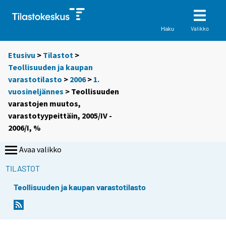
Valikko
Haku
Etusivu
>
Tilastot
>
Teollisuuden ja kaupan
varastotilasto
>
2006
>
1.
vuosineljännes
> Teollisuuden
varastojen muutos,
varastotyypeittäin, 2005/IV -
2006/I, %
Avaa valikko
TILASTOT
Teollisuuden ja kaupan varastotilasto