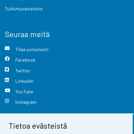
Tutkimusaineistot
Seuraa meitä
Tilaa uutisviesti
Facebook
Twitter
LinkedIn
YouTube
Instagram
Tietoa evästeistä
Yhteystiedot