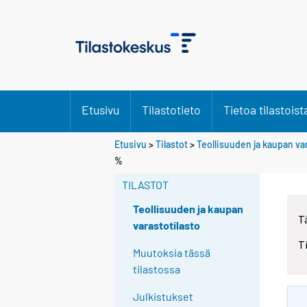
Etusivu
Tilastotieto
Tietoa tilastoist
Etusivu
>
Tilastot
>
Teollisuuden ja kaupan va
%
TILASTOT
Teollisuuden ja kaupan
T
varastotilasto
T
Muutoksia tässä
tilastossa
Julkistukset