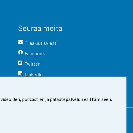
Seuraa meitä
Tilaa uutisviesti
Facebook
Twitter
LinkedIn
YouTube
Instagram
 videoiden, podcastien ja palautepalvelun esittämiseen.
stosta
Evästeasetukset