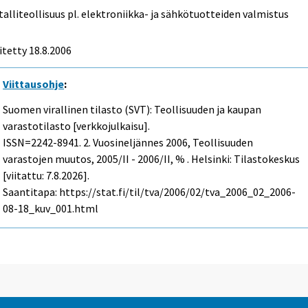
alliteollisuus pl. elektroniikka- ja sähkötuotteiden valmistus
itetty
18.8.2006
Viittausohje
:
Suomen virallinen tilasto (SVT): Teollisuuden ja kaupan
varastotilasto [verkkojulkaisu].
ISSN=2242-8941.
2. Vuosineljännes
2006, Teollisuuden
varastojen muutos, 2005/II - 2006/II, % . Helsinki: Tilastokeskus
[viitattu: 7.8.2026].
Saantitapa: https://stat.fi/til/tva/2006/02/tva_2006_02_2006-
08-18_kuv_001.html