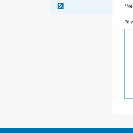
*Met
Päiv