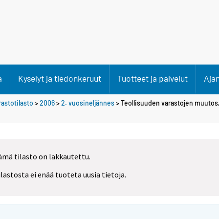
a
Kyselyt ja tiedonkeruut
Tuotteet ja palvelut
Aja
rastotilasto
>
2006
>
2. vuosineljännes
> Teollisuuden varastojen muutos, 
ämä tilasto on lakkautettu.
ilastosta ei enää tuoteta uusia tietoja.