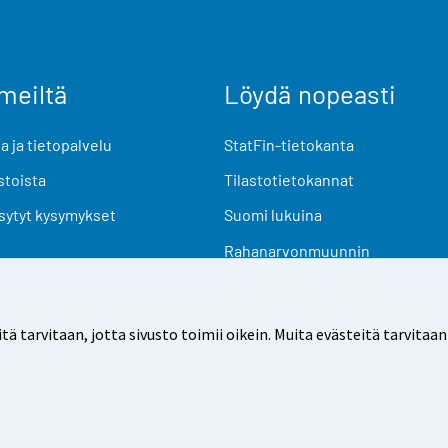
meiltä
Löydä nopeasti
 ja tietopalvelu
StatFin-tietokanta
stoista
Tilastotietokannat
sytyt kysymykset
Suomi lukuina
Rahanarvonmuunnin
Tulevat julkaisut
Tutkimusaineistot
arvitaan, jotta sivusto toimii oikein. Muita evästeitä tarvitaan
Käyttöehdot
Tietosuoja
Saavutettavuus
Tietoa sivu