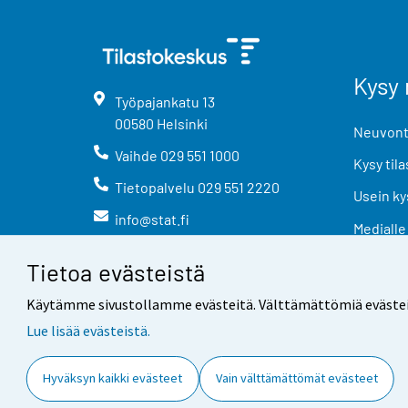
Kysy 
Työpajankatu
13
00580
Helsinki
Neuvonta
Vaihde
029 551 1000
Kysy tila
Tietopalvelu
029 551 2220
Usein ky
info@stat.fi
Medialle
Tietoa evästeistä
Käytämme sivustollamme evästeitä. Välttämättömiä evästeitä t
Lue lisää evästeistä.
Yhteystiedot
Palaute
Hyväksyn kaikki evästeet
Vain välttämättömät evästeet