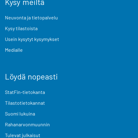
Kysy meiltä
Neuvonta ja tietopalvelu
Kysy tilastoista
Usein kysytyt kysymykset
Medialle
Löydä nopeasti
StatFin-tietokanta
Tilastotietokannat
Suomi lukuina
Rahanarvonmuunnin
Tulevat julkaisut