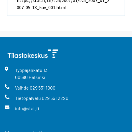
https://stat.fi/til/tva/2007/01/tva_2007_01_2
007-05-18_kuv_001.html
Työpajankatu
13
00580
Helsinki
Vaihde
029 551 1000
Tietopalvelu
029 551 2220
info@stat.fi