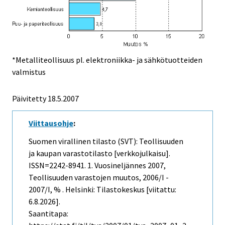
*Metalliteollisuus pl. elektroniikka- ja sähkötuotteiden
valmistus
Päivitetty
18.5.2007
Viittausohje
:
Suomen virallinen tilasto (SVT): Teollisuuden
ja kaupan varastotilasto [verkkojulkaisu].
ISSN=2242-8941.
1. Vuosineljännes
2007,
Teollisuuden varastojen muutos, 2006/I -
2007/I, % . Helsinki: Tilastokeskus [viitattu:
6.8.2026].
Saantitapa: