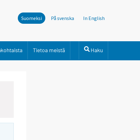
Suomeksi
På svenska
In English
nkohtaista
Tietoa meistä
Haku