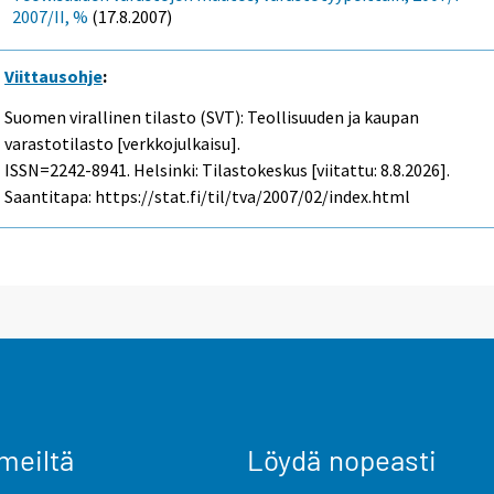
2007/II, %
(17.8.2007)
Viittausohje
:
Suomen virallinen tilasto (SVT): Teollisuuden ja kaupan
varastotilasto [verkkojulkaisu].
ISSN=2242-8941. Helsinki: Tilastokeskus [viitattu: 8.8.2026].
Saantitapa: https://stat.fi/til/tva/2007/02/index.html
meiltä
Löydä nopeasti