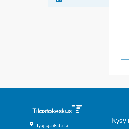
Kysy 
Työpajankatu
13