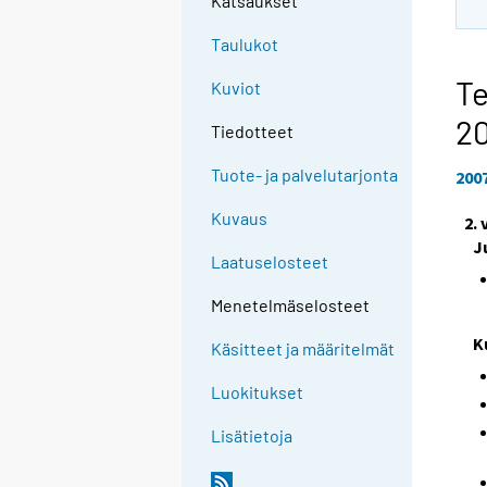
Katsaukset
Taulukot
Te
Kuviot
2
Tiedotteet
Tuote- ja palvelutarjonta
200
Kuvaus
2.
J
Laatuselosteet
Menetelmäselosteet
K
Käsitteet ja määritelmät
Luokitukset
Lisätietoja