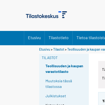
Etusivu
Tilastotieto
Tietoa tilastoist
Etusivu
>
Tilastot
>
Teollisuuden ja kaupan va
TILASTOT
Teollisuuden ja kaupan
T
varastotilasto
T
Muutoksia tässä
tilastossa
Julkistukset
T