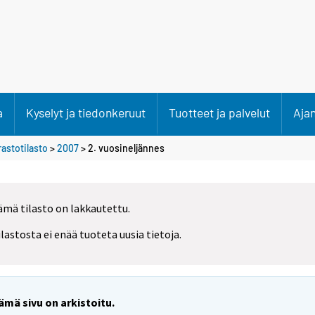
a
Kyselyt ja tiedonkeruut
Tuotteet ja palvelut
Aja
rastotilasto
>
2007
>
2. vuosineljännes
ämä tilasto on lakkautettu.
ilastosta ei enää tuoteta uusia tietoja.
ämä sivu on arkistoitu.