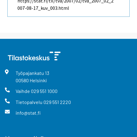
https://stat.fi/til/tva/2007/02/tva_2007_02_2
007-08-17_kuv_003.html
Työpajankatu
13
00580
Helsinki
Vaihde
029 551 1000
Tietopalvelu
029 551 2220
info@stat.fi