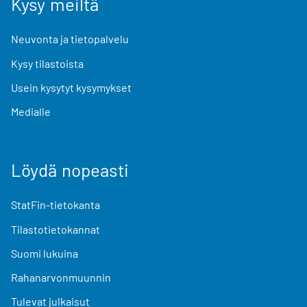
Kysy meiltä
Neuvonta ja tietopalvelu
Kysy tilastoista
Usein kysytyt kysymykset
Medialle
Löydä nopeasti
StatFin-tietokanta
Tilastotietokannat
Suomi lukuina
Rahanarvonmuunnin
Tulevat julkaisut