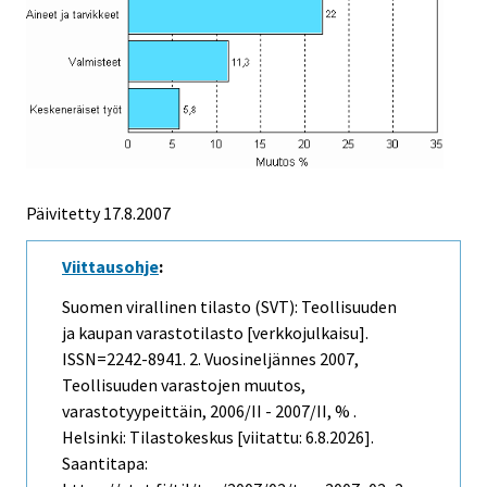
Päivitetty
17.8.2007
Viittausohje
:
Suomen virallinen tilasto (SVT): Teollisuuden
ja kaupan varastotilasto [verkkojulkaisu].
ISSN=2242-8941.
2. Vuosineljännes
2007,
Teollisuuden varastojen muutos,
varastotyypeittäin, 2006/II - 2007/II, % .
Helsinki: Tilastokeskus [viitattu: 6.8.2026].
Saantitapa: