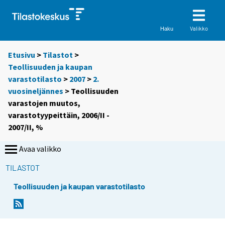
Valikko
Haku
Etusivu
>
Tilastot
>
Teollisuuden ja kaupan
varastotilasto
>
2007
>
2.
vuosineljännes
> Teollisuuden
varastojen muutos,
varastotyypeittäin, 2006/II -
2007/II, %
Avaa valikko
TILASTOT
Teollisuuden ja kaupan varastotilasto