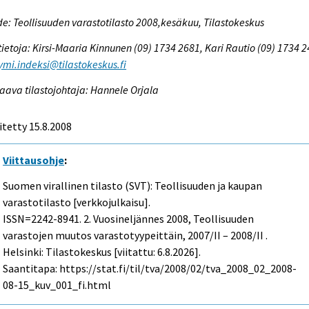
e: Teollisuuden varastotilasto 2008,kesäkuu, Tilastokeskus
tietoja: Kirsi-Maaria Kinnunen (09) 1734 2681, Kari Rautio (09) 1734 2
ymi.indeksi@tilastokeskus.fi
aava tilastojohtaja: Hannele Orjala
itetty 15.8.2008
Viittausohje
:
Suomen virallinen tilasto (SVT): Teollisuuden ja kaupan
varastotilasto [verkkojulkaisu].
ISSN=2242-8941.
2. Vuosineljännes
2008, Teollisuuden
varastojen muutos varastotyypeittäin, 2007/II – 2008/II .
Helsinki: Tilastokeskus [viitattu: 6.8.2026].
Saantitapa: https://stat.fi/til/tva/2008/02/tva_2008_02_2008-
08-15_kuv_001_fi.html