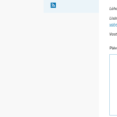
Lähd
Lisä
voly
Vast
Päiv