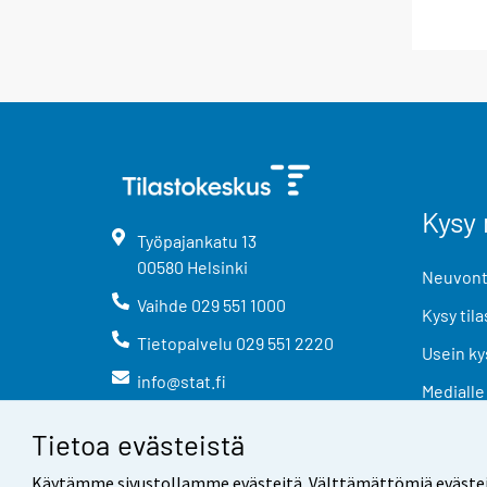
Kysy 
Työpajankatu
13
00580
Helsinki
Neuvonta
Vaihde
029 551 1000
Kysy tila
Tietopalvelu
029 551 2220
Usein ky
info@stat.fi
Medialle
Tietoa evästeistä
Käytämme sivustollamme evästeitä. Välttämättömiä evästeitä t