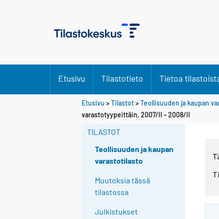
Etusivu
Tilastotieto
Tietoa tilastoist
Etusivu
>
Tilastot
>
Teollisuuden ja kaupan va
varastotyypeittäin, 2007/II – 2008/II
TILASTOT
Teollisuuden ja kaupan
T
varastotilasto
T
Muutoksia tässä
tilastossa
Julkistukset