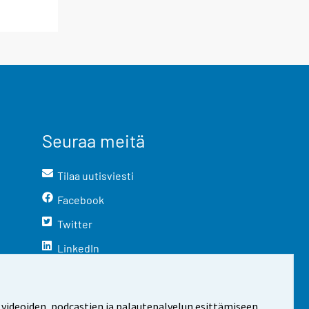
Seuraa meitä
Tilaa uutisviesti
Facebook
Twitter
LinkedIn
YouTube
Instagram
 videoiden, podcastien ja palautepalvelun esittämiseen.