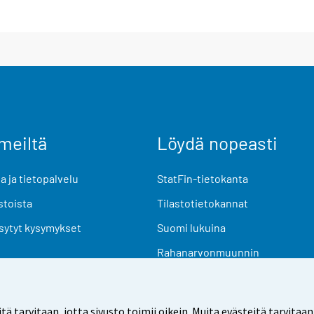
meiltä
Löydä nopeasti
 ja tietopalvelu
StatFin-tietokanta
stoista
Tilastotietokannat
sytyt kysymykset
Suomi lukuina
Rahanarvonmuunnin
Tulevat julkaisut
Tutkimusaineistot
arvitaan, jotta sivusto toimii oikein. Muita evästeitä tarvitaan