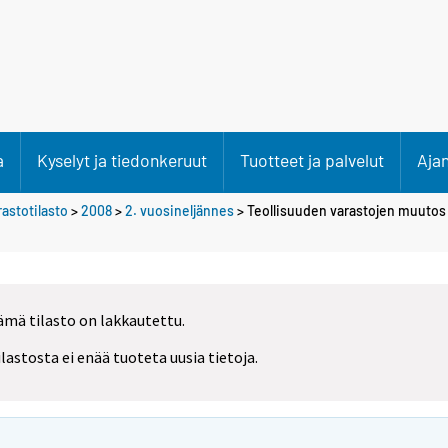
a
Kyselyt ja tiedonkeruut
Tuotteet ja palvelut
Aja
rastotilasto
>
2008
>
2. vuosineljännes
> Teollisuuden varastojen muutos
ämä tilasto on lakkautettu.
ilastosta ei enää tuoteta uusia tietoja.