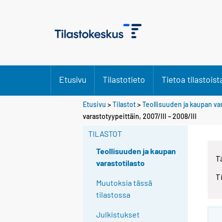
Etusivu
Tilastotieto
Tietoa tilastoist
Etusivu
>
Tilastot
>
Teollisuuden ja kaupan va
varastotyypeittäin, 2007/III – 2008/III
TILASTOT
Teollisuuden ja kaupan
T
varastotilasto
T
Muutoksia tässä
tilastossa
Julkistukset