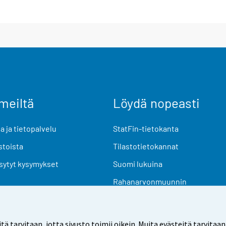
meiltä
Löydä nopeasti
 ja tietopalvelu
StatFin-tietokanta
stoista
Tilastotietokannat
sytyt kysymykset
Suomi lukuina
Rahanarvonmuunnin
Tulevat julkaisut
Tutkimusaineistot
arvitaan, jotta sivusto toimii oikein. Muita evästeitä tarvitaan