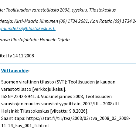
e: Teollisuuden varastotilasto 2008, syyskuu, Tilastokeskus
tietoja: Kirsi-Maaria Kinnunen (09) 1734 2681, Kari Rautio (09) 1734 2
ymi.indeksi@tilastokeskus.fi
aava tilastojohtaja: Hannele Orjala
itetty 14.11.2008
Viittausohje
:
Suomen virallinen tilasto (SVT): Teollisuuden ja kaupan
varastotilasto [verkkojulkaisu].
ISSN=2242-8941.
3. Vuosineljännes
2008, Teollisuuden
varastojen muutos varastotyypeittäin, 2007/III – 2008/III .
Helsinki: Tilastokeskus [viitattu: 9.8.2026].
Saantitapa: https://stat.fi/til/tva/2008/03/tva_2008_03_2008-
11-14_kuv_001_fi.html