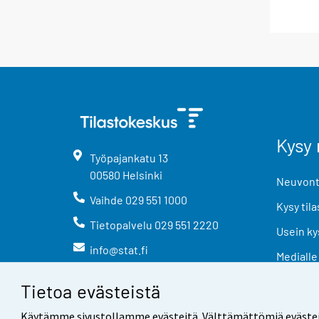
Kysy 
Työpajankatu
13
00580
Helsinki
Neuvonta
Vaihde
029 551 1000
Kysy tila
Tietopalvelu
029 551 2220
Usein ky
info@stat.fi
Medialle
Tietoa evästeistä
Käytämme sivustollamme evästeitä. Välttämättömiä evästeitä t