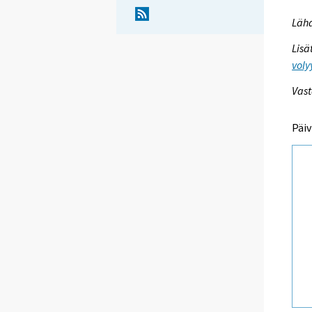
Lähd
Lisä
voly
Vast
Päiv