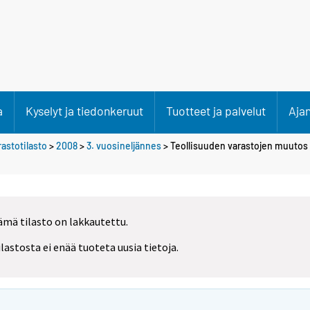
a
Kyselyt ja tiedonkeruut
Tuotteet ja palvelut
Aja
rastotilasto
>
2008
>
3. vuosineljännes
> Teollisuuden varastojen muutos
ämä tilasto on lakkautettu.
ilastosta ei enää tuoteta uusia tietoja.