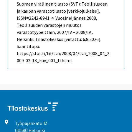
Suomen virallinen tilasto (SVT): Teollisuuden
ja kaupan varastotilasto [verkkojulkaisu].
ISSN=2242-8941.
4. Vuosineljännes
2008,
Teollisuuden varastojen muutos
varastotyypeittäin, 2007/IV – 2008/IV .
Helsinki: Tilastokeskus [viitattu: 6.8.2026].
Saantitapa:
https://stat.fi/til/tva/2008/04/tva_2008_04_2
009-02-13_kuv_001_fi.html
Työpajankatu
13
00580
Helsinki