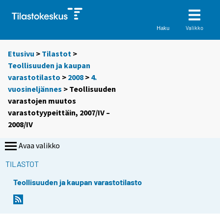
Valikko
Haku
Etusivu
>
Tilastot
>
Teollisuuden ja kaupan
varastotilasto
>
2008
>
4.
vuosineljännes
> Teollisuuden
varastojen muutos
varastotyypeittäin, 2007/IV –
2008/IV
Avaa valikko
TILASTOT
Teollisuuden ja kaupan varastotilasto