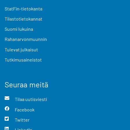
StatFin-tietokanta
Tilastotietokannat
Suomi lukuina
Rahanarvonmuunnin
Tulevat julkaisut
Tutkimusaineistot
Seuraa meitä
Tilaa uutisviesti
Facebook
Twitter
LinkedIn