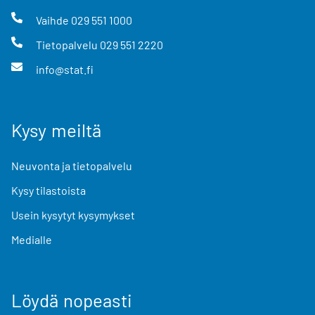
Vaihde
029 551 1000
Tietopalvelu
029 551 2220
info@stat.fi
Kysy meiltä
Neuvonta ja tietopalvelu
Kysy tilastoista
Usein kysytyt kysymykset
Medialle
Löydä nopeasti