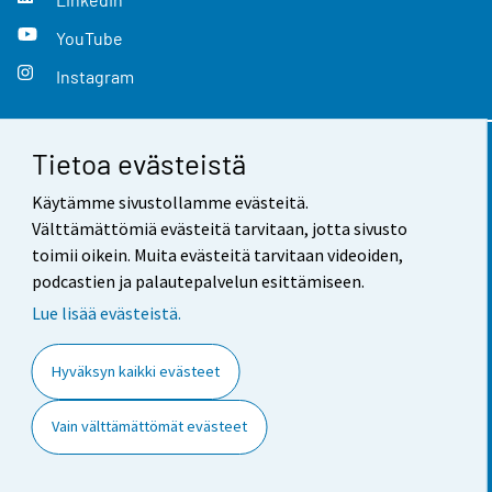
YouTube
Instagram
Tietoa evästeistä
Yhteystiedot
Käytämme sivustollamme evästeitä.
Palaute
Välttämättömiä evästeitä tarvitaan, jotta sivusto
toimii oikein. Muita evästeitä tarvitaan videoiden,
Käyttöehdot
podcastien ja palautepalvelun esittämiseen.
Tietosuoja
Lue lisää evästeistä.
Saavutettavuus
Hyväksyn kaikki evästeet
Tietoa sivustosta
Vain välttämättömät evästeet
Evästeasetukset