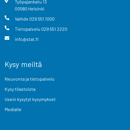
Työpajankatu
13
00580
Helsinki
Vaihde
029 551 1000
Tietopalvelu
029 551 2220
info@stat.fi
Kysy meiltä
Neuvonta ja tietopalvelu
Kysy tilastoista
Usein kysytyt kysymykset
Medialle