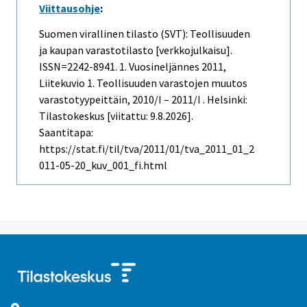
Viittausohje
:
Suomen virallinen tilasto (SVT): Teollisuuden
ja kaupan varastotilasto [verkkojulkaisu].
ISSN=2242-8941.
1. Vuosineljännes
2011,
Liitekuvio 1. Teollisuuden varastojen muutos
varastotyypeittäin, 2010/I – 2011/I . Helsinki:
Tilastokeskus [viitattu: 9.8.2026].
Saantitapa:
https://stat.fi/til/tva/2011/01/tva_2011_01_2
011-05-20_kuv_001_fi.html