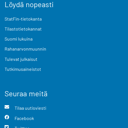
Löydä nopeasti
StatFin-tietokanta
Tilastotietokannat
Suomi lukuina
Rahanarvonmuunnin
Tulevat julkaisut
Tutkimusaineistot
Seuraa meitä
Tilaa uutisviesti
Facebook