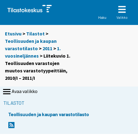
Valikko
Haku
Etusivu
>
Tilastot
>
Teollisuuden ja kaupan
varastotilasto
>
2011
>
1.
vuosineljännes
> Liitekuvio 1.
Teollisuuden varastojen
muutos varastotyypeittäin,
2010/I – 2011/I
Avaa valikko
TILASTOT
Teollisuuden ja kaupan varastotilasto