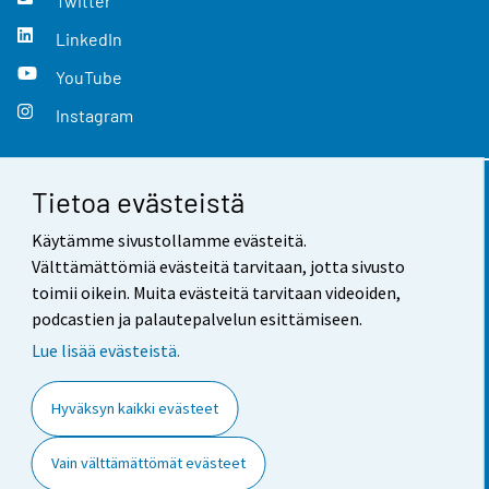
Twitter
LinkedIn
YouTube
Instagram
Tietoa evästeistä
Yhteystiedot
Käytämme sivustollamme evästeitä.
Palaute
Välttämättömiä evästeitä tarvitaan, jotta sivusto
toimii oikein. Muita evästeitä tarvitaan videoiden,
Käyttöehdot
podcastien ja palautepalvelun esittämiseen.
Tietosuoja
Lue lisää evästeistä.
Saavutettavuus
Hyväksyn kaikki evästeet
Tietoa sivustosta
Vain välttämättömät evästeet
Evästeasetukset