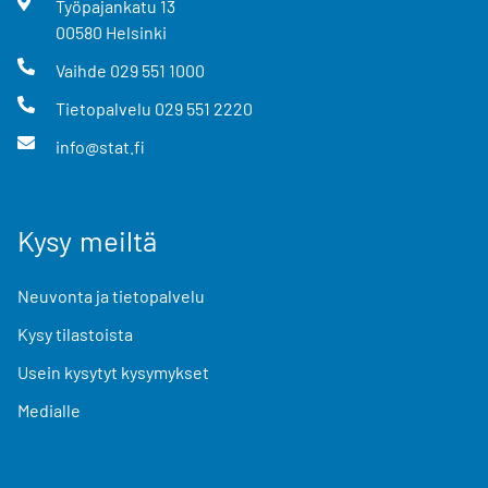
Työpajankatu
13
00580
Helsinki
Vaihde
029 551 1000
Tietopalvelu
029 551 2220
info@stat.fi
Kysy meiltä
Neuvonta ja tietopalvelu
Kysy tilastoista
Usein kysytyt kysymykset
Medialle