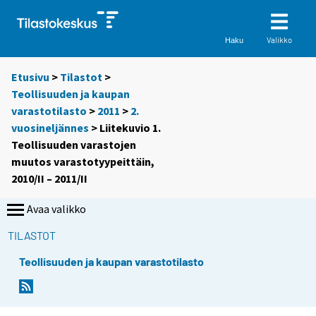
Valikko
Haku
Etusivu
>
Tilastot
>
Teollisuuden ja kaupan
varastotilasto
>
2011
>
2.
vuosineljännes
> Liitekuvio 1.
Teollisuuden varastojen
muutos varastotyypeittäin,
2010/II – 2011/II
Avaa valikko
TILASTOT
Teollisuuden ja kaupan varastotilasto