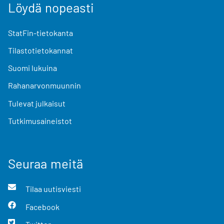
Löydä nopeasti
StatFin-tietokanta
Tilastotietokannat
Suomi lukuina
Rahanarvonmuunnin
Tulevat julkaisut
Tutkimusaineistot
Seuraa meitä
Tilaa uutisviesti
Facebook