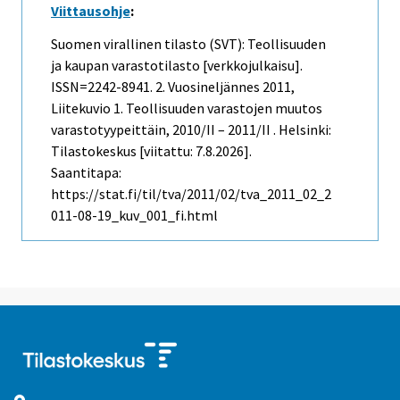
Viittausohje
:
Suomen virallinen tilasto (SVT): Teollisuuden
ja kaupan varastotilasto [verkkojulkaisu].
ISSN=2242-8941.
2. Vuosineljännes
2011,
Liitekuvio 1. Teollisuuden varastojen muutos
varastotyypeittäin, 2010/II – 2011/II . Helsinki:
Tilastokeskus [viitattu: 7.8.2026].
Saantitapa:
https://stat.fi/til/tva/2011/02/tva_2011_02_2
011-08-19_kuv_001_fi.html