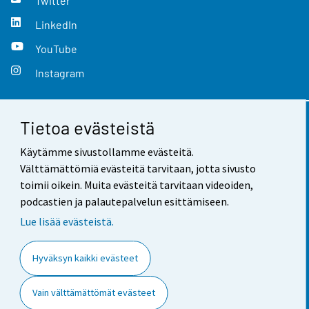
Twitter
LinkedIn
YouTube
Instagram
Tietoa evästeistä
Yhteystiedot
Käytämme sivustollamme evästeitä.
Palaute
Välttämättömiä evästeitä tarvitaan, jotta sivusto
toimii oikein. Muita evästeitä tarvitaan videoiden,
Käyttöehdot
podcastien ja palautepalvelun esittämiseen.
Tietosuoja
Lue lisää evästeistä.
Saavutettavuus
Hyväksyn kaikki evästeet
Tietoa sivustosta
Vain välttämättömät evästeet
Evästeasetukset