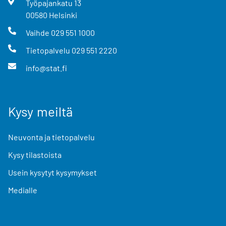
Työpajankatu
13
00580
Helsinki
Vaihde
029 551 1000
Tietopalvelu
029 551 2220
info@stat.fi
Kysy meiltä
Neuvonta ja tietopalvelu
Kysy tilastoista
Usein kysytyt kysymykset
Medialle