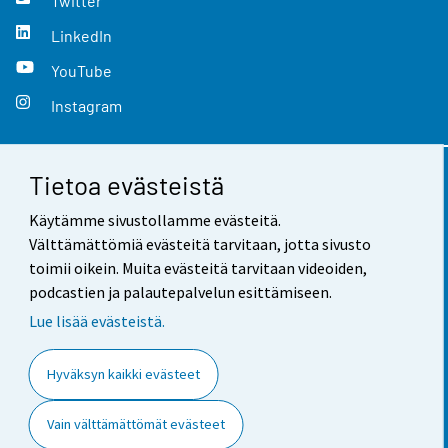
Twitter
LinkedIn
YouTube
Instagram
Tietoa evästeistä
Yhteystiedot
Käytämme sivustollamme evästeitä.
Palaute
Välttämättömiä evästeitä tarvitaan, jotta sivusto
toimii oikein. Muita evästeitä tarvitaan videoiden,
Käyttöehdot
podcastien ja palautepalvelun esittämiseen.
Tietosuoja
Lue lisää evästeistä.
Saavutettavuus
Hyväksyn kaikki evästeet
Tietoa sivustosta
Vain välttämättömät evästeet
Evästeasetukset