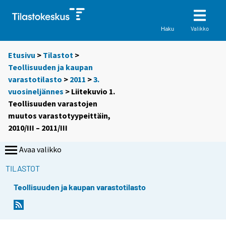
Valikko
Haku
Etusivu
>
Tilastot
>
Teollisuuden ja kaupan
varastotilasto
>
2011
>
3.
vuosineljännes
> Liitekuvio 1.
Teollisuuden varastojen
muutos varastotyypeittäin,
2010/III – 2011/III
Avaa valikko
TILASTOT
Teollisuuden ja kaupan varastotilasto