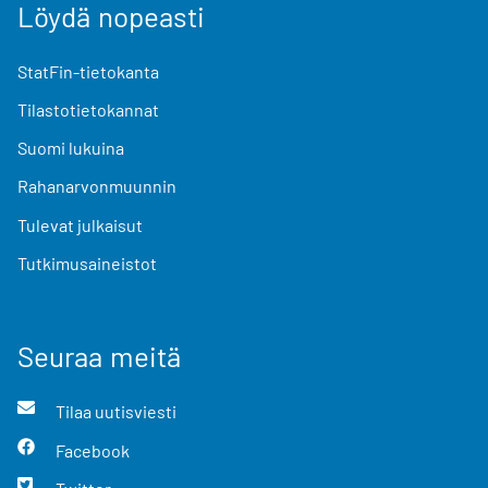
Löydä nopeasti
StatFin-tietokanta
Tilastotietokannat
Suomi lukuina
Rahanarvonmuunnin
Tulevat julkaisut
Tutkimusaineistot
Seuraa meitä
Tilaa uutisviesti
Facebook