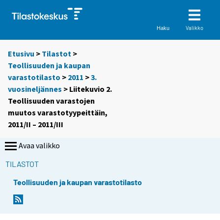
Valikko
Haku
Etusivu
>
Tilastot
>
Teollisuuden ja kaupan
varastotilasto
>
2011
>
3.
vuosineljännes
> Liitekuvio 2.
Teollisuuden varastojen
muutos varastotyypeittäin,
2011/II – 2011/III
Avaa valikko
TILASTOT
Teollisuuden ja kaupan varastotilasto