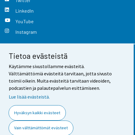
Twitter
LinkedIn
YouTube
Instagram
Tietoa evästeistä
Yhteystiedot
Käytämme sivustollamme evästeitä.
Palaute
Välttämättömiä evästeitä tarvitaan, jotta sivusto
toimii oikein. Muita evästeitä tarvitaan videoiden,
Käyttöehdot
podcastien ja palautepalvelun esittämiseen.
Tietosuoja
Lue lisää evästeistä.
Saavutettavuus
Hyväksyn kaikki evästeet
Tietoa sivustosta
Vain välttämättömät evästeet
Evästeasetukset