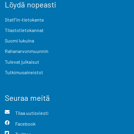
Löydä nopeasti
StatFin-tietokanta
Tilastotietokannat
Suomi lukuina
Rahanarvonmuunnin
Tulevat julkaisut
Tutkimusaineistot
Seuraa meitä
Tilaa uutisviesti
Facebook