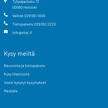
Työpajankatu
13
00580
Helsinki
Vaihde
029 551 1000
Tietopalvelu
029 551 2220
info@stat.fi
Kysy meiltä
Neuvonta ja tietopalvelu
Kysy tilastoista
Usein kysytyt kysymykset
Medialle