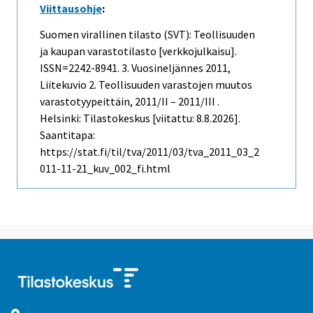
Viittausohje
:
Suomen virallinen tilasto (SVT): Teollisuuden
ja kaupan varastotilasto [verkkojulkaisu].
ISSN=2242-8941.
3. Vuosineljännes
2011,
Liitekuvio 2. Teollisuuden varastojen muutos
varastotyypeittäin, 2011/II – 2011/III .
Helsinki: Tilastokeskus [viitattu: 8.8.2026].
Saantitapa:
https://stat.fi/til/tva/2011/03/tva_2011_03_2
011-11-21_kuv_002_fi.html