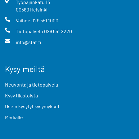
Työpajankatu
13
00580
Helsinki
Vaihde
029 551 1000
Tietopalvelu
029 551 2220
info@stat.fi
Kysy meiltä
Neuvonta ja tietopalvelu
Kysy tilastoista
Usein kysytyt kysymykset
Medialle