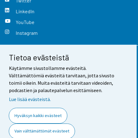
Twitter
LinkedIn
YouTube
Instagram
Tietoa evästeistä
Yhteystiedot
Käytämme sivustollamme evästeitä.
Palaute
Välttämättömiä evästeitä tarvitaan, jotta sivusto
toimii oikein. Muita evästeitä tarvitaan videoiden,
Käyttöehdot
podcastien ja palautepalvelun esittämiseen.
Tietosuoja
Lue lisää evästeistä.
Saavutettavuus
Hyväksyn kaikki evästeet
Tietoa sivustosta
Vain välttämättömät evästeet
Evästeasetukset