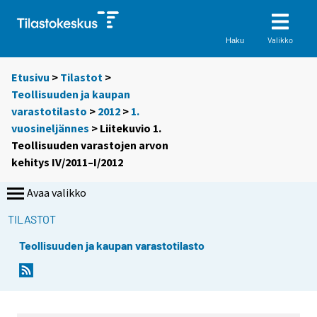
Valikko
Haku
Etusivu
>
Tilastot
>
Teollisuuden ja kaupan
varastotilasto
>
2012
>
1.
vuosineljännes
> Liitekuvio 1.
Teollisuuden varastojen arvon
kehitys IV/2011–I/2012
Avaa valikko
TILASTOT
Teollisuuden ja kaupan varastotilasto