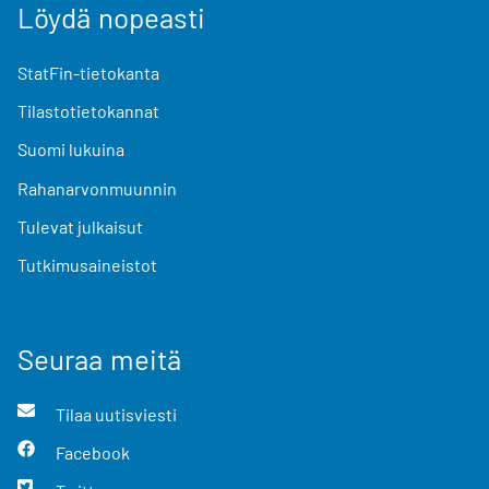
Löydä nopeasti
StatFin-tietokanta
Tilastotietokannat
Suomi lukuina
Rahanarvonmuunnin
Tulevat julkaisut
Tutkimusaineistot
Seuraa meitä
Tilaa uutisviesti
Facebook