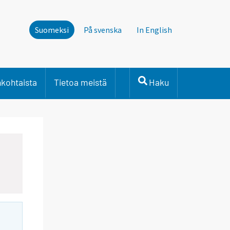
Suomeksi
På svenska
In English
nkohtaista
Tietoa meistä
Haku