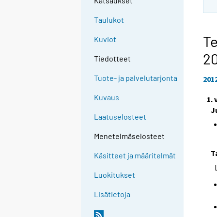
Katsaukset
Taulukot
Te
Kuviot
2
Tiedotteet
Tuote- ja palvelutarjonta
201
Kuvaus
1.
J
Laatuselosteet
Menetelmäselosteet
T
Käsitteet ja määritelmät
Luokitukset
Lisätietoja