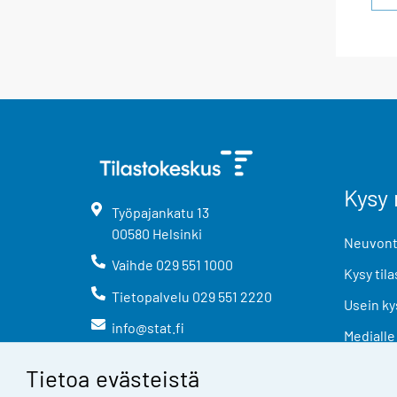
Kysy 
Työpajankatu
13
00580
Helsinki
Neuvonta
Vaihde
029 551 1000
Kysy tila
Tietopalvelu
029 551 2220
Usein ky
info@stat.fi
Medialle
Tietoa evästeistä