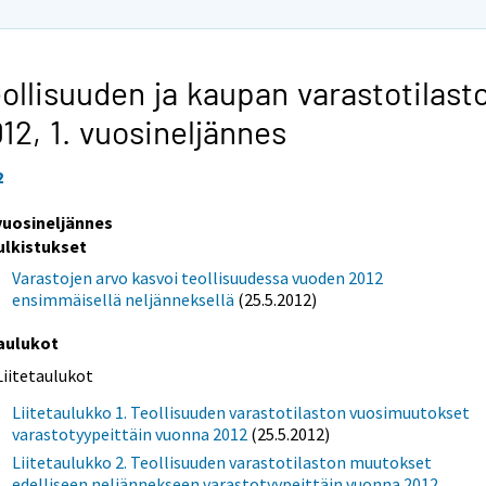
ollisuuden ja kaupan varastotilast
012,
1. vuosineljännes
2
 vuosineljännes
ulkistukset
Varastojen arvo kasvoi teollisuudessa vuoden 2012
ensimmäisellä neljänneksellä
(25.5.2012)
aulukot
Liitetaulukot
Liitetaulukko 1. Teollisuuden varastotilaston vuosimuutokset
varastotyypeittäin vuonna 2012
(25.5.2012)
Liitetaulukko 2. Teollisuuden varastotilaston muutokset
edelliseen neljännekseen varastotyypeittäin vuonna 2012