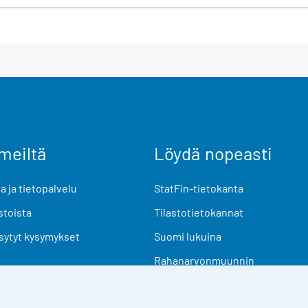
meiltä
Löydä nopeasti
 ja tietopalvelu
StatFin-tietokanta
stoista
Tilastotietokannat
sytyt kysymykset
Suomi lukuina
Rahanarvonmuunnin
Tulevat julkaisut