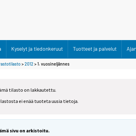
a
Kyselyt ja tiedonkeruut
Tuotteet ja palvelut
Aja
rastotilasto
>
2012
>
1. vuosineljännes
ämä tilasto on lakkautettu.
ilastosta ei enää tuoteta uusia tietoja.
ämä sivu on arkistoitu.