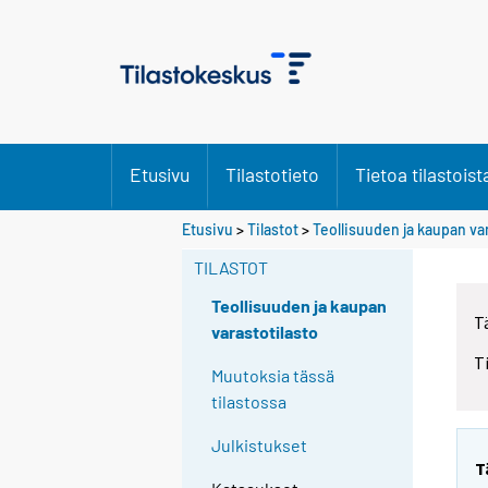
Etusivu
Tilastotieto
Tietoa tilastoist
Etusivu
>
Tilastot
>
Teollisuuden ja kaupan va
TILASTOT
Teollisuuden ja kaupan
T
varastotilasto
T
Muutoksia tässä
tilastossa
Julkistukset
T