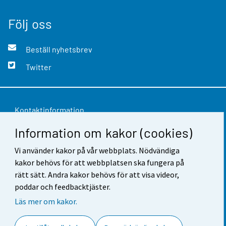
Följ oss
Beställ nyhetsbrev
Twitter
Kontaktinformation
Information om kakor (cookies)
Respons
Användarvillkor
Vi använder kakor på vår webbplats. Nödvändiga
kakor behövs för att webbplatsen ska fungera på
Dataskydd
rätt sätt. Andra kakor behövs för att visa videor,
poddar och feedbacktjäster.
Tillgänglighet
Läs mer om kakor.
Information om webbplatsen