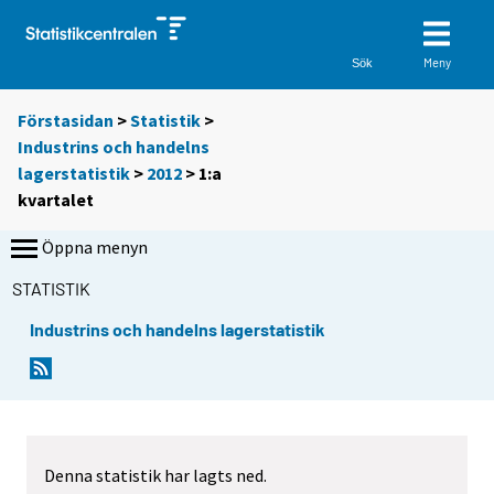
Meny
Sök
Förstasidan
>
Statistik
>
Industrins och handelns
lagerstatistik
>
2012
>
1:a
kvartalet
Öppna menyn
STATISTIK
Industrins och handelns lagerstatistik
Denna statistik har lagts ned.