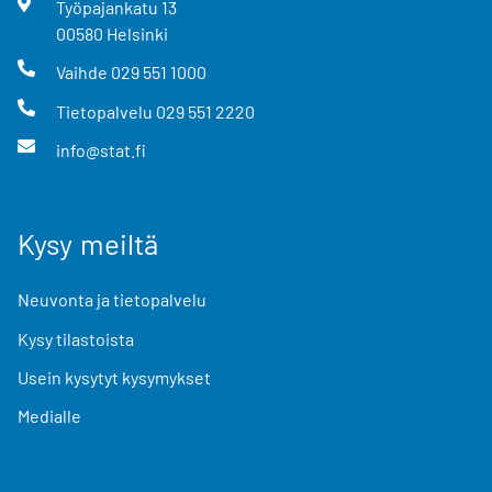
Työpajankatu
13
00580
Helsinki
Vaihde
029 551 1000
Tietopalvelu
029 551 2220
info@stat.fi
Kysy meiltä
Neuvonta ja tietopalvelu
Kysy tilastoista
Usein kysytyt kysymykset
Medialle