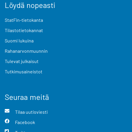
Löydä nopeasti
StatFin-tietokanta
Tilastotietokannat
Suomi lukuina
Rahanarvonmuunnin
Tulevat julkaisut
Tutkimusaineistot
Seuraa meitä
Tilaa uutisviesti
Facebook