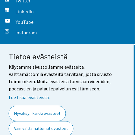
Twitter
LinkedIn
YouTube
Instagram
Tietoa evästeistä
Yhteystiedot
Käytämme sivustollamme evästeitä.
Palaute
Välttämättömiä evästeitä tarvitaan, jotta sivusto
toimii oikein. Muita evästeitä tarvitaan videoiden,
Käyttöehdot
podcastien ja palautepalvelun esittämiseen.
Tietosuoja
Lue lisää evästeistä.
Saavutettavuus
Hyväksyn kaikki evästeet
Tietoa sivustosta
Vain välttämättömät evästeet
Evästeasetukset