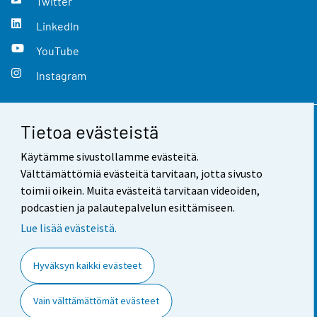
Twitter
LinkedIn
YouTube
Instagram
Tietoa evästeistä
Yhteystiedot
Käytämme sivustollamme evästeitä.
Palaute
Välttämättömiä evästeitä tarvitaan, jotta sivusto
toimii oikein. Muita evästeitä tarvitaan videoiden,
Käyttöehdot
podcastien ja palautepalvelun esittämiseen.
Tietosuoja
Lue lisää evästeistä.
Saavutettavuus
Hyväksyn kaikki evästeet
Tietoa sivustosta
Vain välttämättömät evästeet
Evästeasetukset