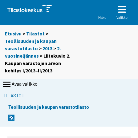
Valikko
Haku
Etusivu
>
Tilastot
>
Teollisuuden ja kaupan
varastotilasto
>
2013
>
2.
vuosineljännes
> Liitekuvio 2.
Kaupan varastojen arvon
kehitys I/2013–II/2013
Avaa valikko
TILASTOT
Teollisuuden ja kaupan varastotilasto