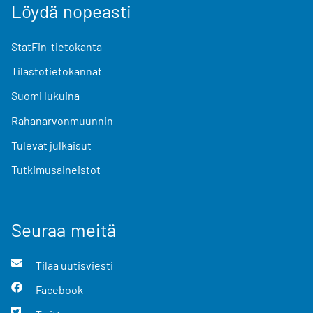
Löydä nopeasti
StatFin-tietokanta
Tilastotietokannat
Suomi lukuina
Rahanarvonmuunnin
Tulevat julkaisut
Tutkimusaineistot
Seuraa meitä
Tilaa uutisviesti
Facebook