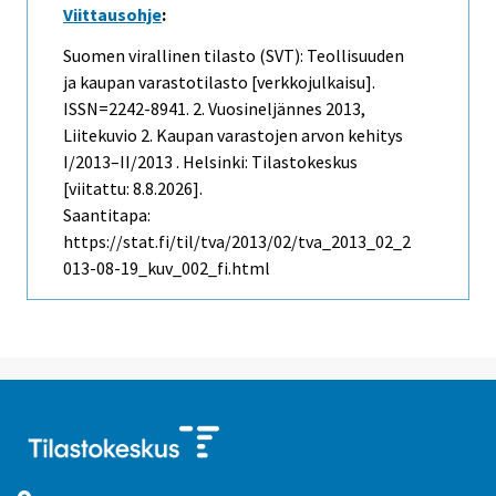
Viittausohje
:
Suomen virallinen tilasto (SVT): Teollisuuden
ja kaupan varastotilasto [verkkojulkaisu].
ISSN=2242-8941.
2. Vuosineljännes
2013,
Liitekuvio 2. Kaupan varastojen arvon kehitys
I/2013–II/2013 . Helsinki: Tilastokeskus
[viitattu: 8.8.2026].
Saantitapa:
https://stat.fi/til/tva/2013/02/tva_2013_02_2
013-08-19_kuv_002_fi.html