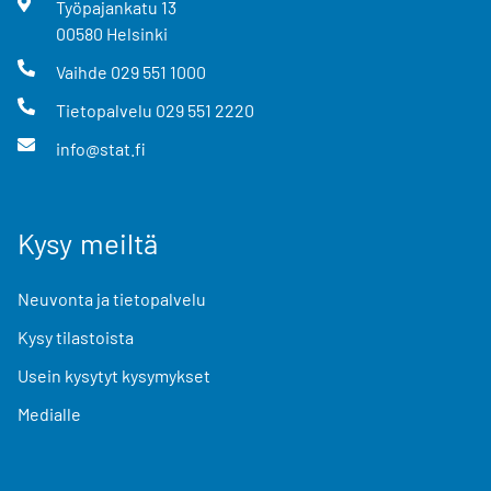
Työpajankatu
13
00580
Helsinki
Vaihde
029 551 1000
Tietopalvelu
029 551 2220
info@stat.fi
Kysy meiltä
Neuvonta ja tietopalvelu
Kysy tilastoista
Usein kysytyt kysymykset
Medialle