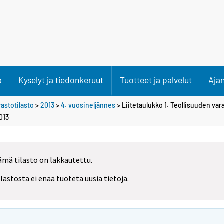
a
Kyselyt ja tiedonkeruut
Tuotteet ja palvelut
Aja
rastotilasto
>
2013
>
4. vuosineljännes
> Liitetaulukko 1. Teollisuuden var
013
ämä tilasto on lakkautettu.
ilastosta ei enää tuoteta uusia tietoja.