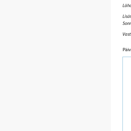
Lähd
Lisä
Sonn
Vast
Päiv