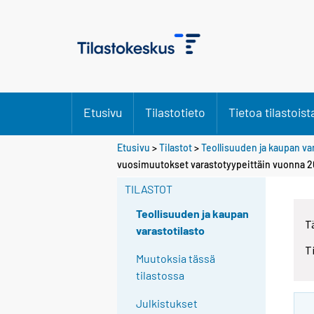
Etusivu
Tilastotieto
Tietoa tilastoist
Etusivu
>
Tilastot
>
Teollisuuden ja kaupan va
vuosimuutokset varastotyypeittäin vuonna 2
TILASTOT
Teollisuuden ja kaupan
T
varastotilasto
T
Muutoksia tässä
tilastossa
Julkistukset