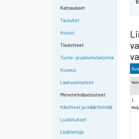
T
Katsaukset
Taulukot
Li
Kuviot
va
Tiedotteet
va
Tuote- ja palvelutarjonta
Ava
Kuvaus
Laatuselosteet
Vuo
Menetelmäselosteet
1.
Käsitteet ja määritelmät
Nel
Luokitukset
Lisätietoja