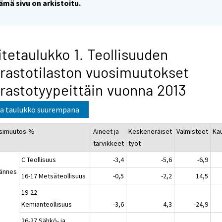
ämä sivu on arkistoitu.
itetaulukko 1. Teollisuuden
rastotilaston vuosimuutokset
rastotyypeittäin vuonna 2013
a taulukko suurempana
simuutos-%
Aineet ja
Keskeneräiset
Valmisteet
Ka
tarvikkeet
työt
C Teollisuus
-3,4
-5,6
-6,9
jännes
16-17 Metsäteollisuus
-0,5
-2,2
14,5
19-22
Kemianteollisuus
-3,6
4,3
-24,9
26-27 Sähkö- ja