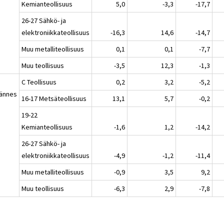
Kemianteollisuus
5,0
-3,3
-17,7
26-27 Sähkö- ja
elektroniikkateollisuus
-16,3
14,6
-14,7
Muu metalliteollisuus
0,1
0,1
-7,7
Muu teollisuus
-3,5
12,3
-1,3
C Teollisuus
0,2
3,2
-5,2
jännes
16-17 Metsäteollisuus
13,1
5,7
-0,2
19-22
Kemianteollisuus
-1,6
1,2
-14,2
26-27 Sähkö- ja
elektroniikkateollisuus
-4,9
-1,2
-11,4
Muu metalliteollisuus
-0,9
3,5
9,2
Muu teollisuus
-6,3
2,9
-7,8