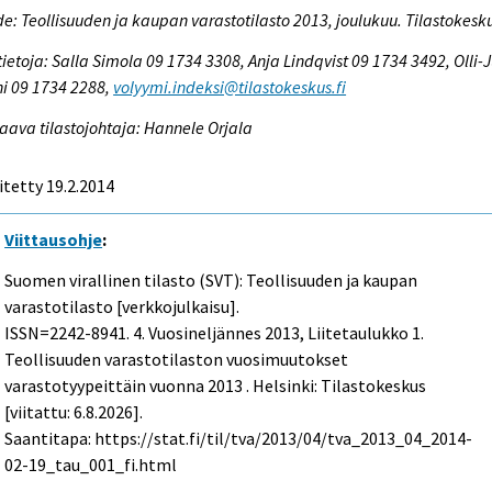
e: Teollisuuden ja kaupan varastotilasto 2013, joulukuu. Tilastokesk
tietoja: Salla Simola 09 1734 3308, Anja Lindqvist 09 1734 3492, Olli-J
i 09 1734 2288,
volyymi.indeksi@tilastokeskus.fi
aava tilastojohtaja: Hannele Orjala
itetty 19.2.2014
Viittausohje
:
Suomen virallinen tilasto (SVT): Teollisuuden ja kaupan
varastotilasto [verkkojulkaisu].
ISSN=2242-8941.
4. Vuosineljännes
2013, Liitetaulukko 1.
Teollisuuden varastotilaston vuosimuutokset
varastotyypeittäin vuonna 2013 . Helsinki: Tilastokeskus
[viitattu: 6.8.2026].
Saantitapa: https://stat.fi/til/tva/2013/04/tva_2013_04_2014-
02-19_tau_001_fi.html