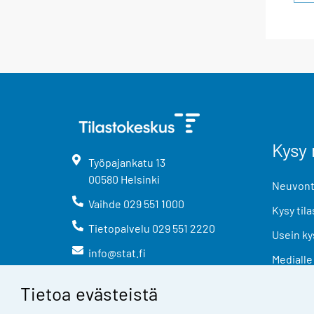
Kysy 
Työpajankatu
13
00580
Helsinki
Neuvonta
Vaihde
029 551 1000
Kysy tila
Tietopalvelu
029 551 2220
Usein ky
info@stat.fi
Medialle
Tietoa evästeistä