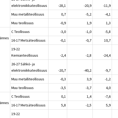
elektroniikkateollisuus
-28,1
-20,9
-11,9
Muu metalliteollisuus
0,7
-5,2
-4,1
Muu teollisuus
-0,9
1,9
1,3
C Teollisuus
-3,0
-1,0
-5,8
jännes
16-17 Metsäteollisuus
-0,1
-0,7
10,7
19-22
Kemianteollisuus
-2,4
-2,8
-24,4
26-27 Sähkö- ja
elektroniikkateollisuus
-20,7
-40,2
-9,7
Muu metalliteollisuus
-0,3
3,9
-1,2
Muu teollisuus
-3,5
-3,7
4,0
C Teollisuus
0,1
1,4
-7,6
jännes
16-17 Metsäteollisuus
5,8
-2,5
5,9
19-22