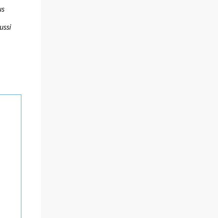
us
ussi