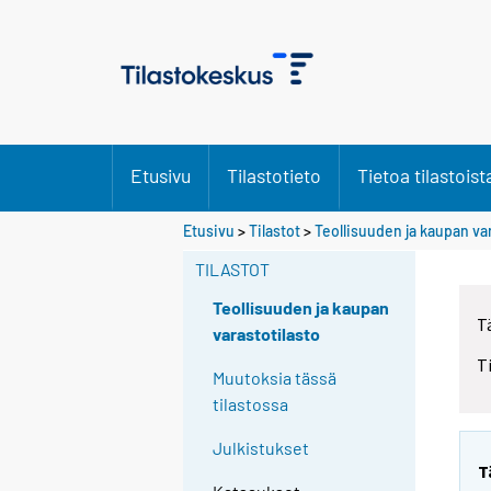
Etusivu
Tilastotieto
Tietoa tilastoist
Etusivu
>
Tilastot
>
Teollisuuden ja kaupan va
TILASTOT
Teollisuuden ja kaupan
T
varastotilasto
T
Muutoksia tässä
tilastossa
Julkistukset
T