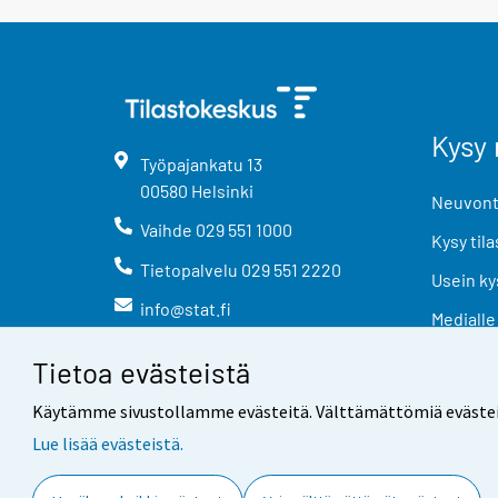
Kysy 
Työpajankatu
13
00580
Helsinki
Neuvonta
Vaihde
029 551 1000
Kysy tila
Tietopalvelu
029 551 2220
Usein ky
info@stat.fi
Medialle
Tietoa evästeistä
Käytämme sivustollamme evästeitä. Välttämättömiä evästeitä t
Lue lisää evästeistä.
Yhteystiedot
Palaute