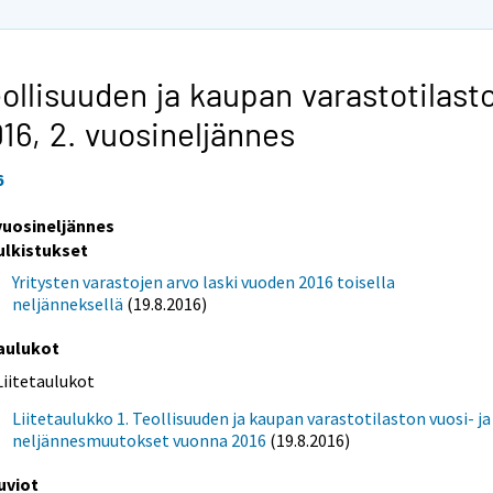
ollisuuden ja kaupan varastotilast
016,
2. vuosineljännes
6
 vuosineljännes
ulkistukset
Yritysten varastojen arvo laski vuoden 2016 toisella
neljänneksellä
(19.8.2016)
aulukot
Liitetaulukot
Liitetaulukko 1. Teollisuuden ja kaupan varastotilaston vuosi- ja
neljännesmuutokset vuonna 2016
(19.8.2016)
uviot