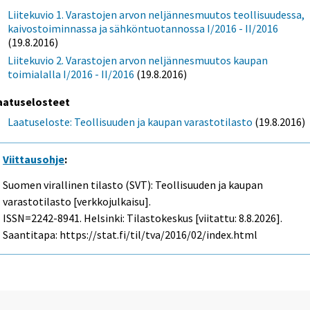
Liitekuvio 1. Varastojen arvon neljännesmuutos teollisuudessa,
kaivostoiminnassa ja sähköntuotannossa I/2016 - II/2016
(19.8.2016)
Liitekuvio 2. Varastojen arvon neljännesmuutos kaupan
toimialalla I/2016 - II/2016
(19.8.2016)
aatuselosteet
Laatuseloste: Teollisuuden ja kaupan varastotilasto
(19.8.2016)
Viittausohje
:
Suomen virallinen tilasto (SVT): Teollisuuden ja kaupan
varastotilasto [verkkojulkaisu].
ISSN=2242-8941. Helsinki: Tilastokeskus [viitattu: 8.8.2026].
Saantitapa: https://stat.fi/til/tva/2016/02/index.html