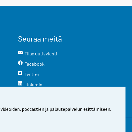
Seuraa meitä
Tilaa uutisviesti
Facebook
Twitter
LinkedIn
YouTube
Instagram
 videoiden, podcastien ja palautepalvelun esittämiseen.
stosta
Evästeasetukset