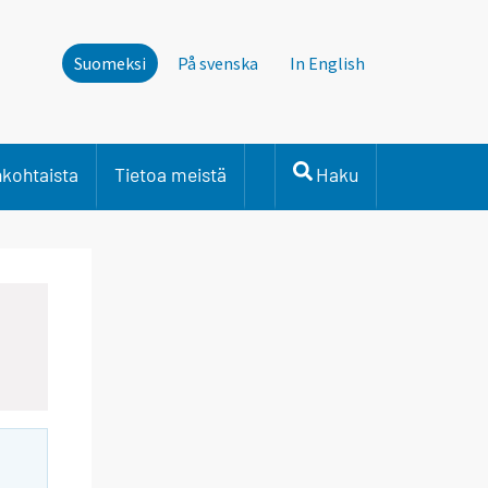
Suomeksi
På svenska
In English
nkohtaista
Tietoa meistä
Haku