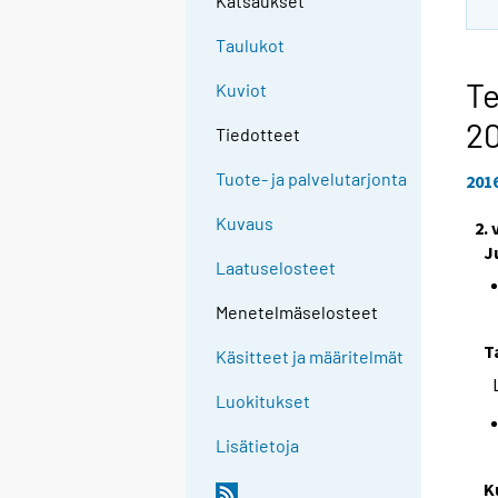
Katsaukset
Taulukot
Te
Kuviot
2
Tiedotteet
Tuote- ja palvelutarjonta
201
Kuvaus
2.
J
Laatuselosteet
Menetelmäselosteet
T
Käsitteet ja määritelmät
Luokitukset
Lisätietoja
K