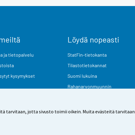
meiltä
Löydä nopeasti
 ja tietopalvelu
StatFin-tietokanta
stoista
Tilastotietokannat
sytyt kysymykset
Suomi lukuina
Rahanarvonmuunnin
Tulevat julkaisut
Tutkimusaineistot
arvitaan, jotta sivusto toimii oikein. Muita evästeitä tarvitaan
Käyttöehdot
Tietosuoja
Saavutettavuus
Tietoa sivu