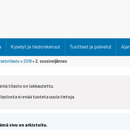
a
Kyselyt ja tiedonkeruut
Tuotteet ja palvelut
Aja
rastotilasto
>
2016
>
2. vuosineljännes
ämä tilasto on lakkautettu.
ilastosta ei enää tuoteta uusia tietoja.
ämä sivu on arkistoitu.