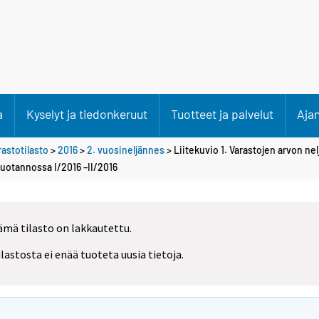
a
Kyselyt ja tiedonkeruut
Tuotteet ja palvelut
Aja
rastotilasto
>
2016
>
2. vuosineljännes
> Liitekuvio 1. Varastojen arvon n
uotannossa I/2016 –II/2016
ämä tilasto on lakkautettu.
ilastosta ei enää tuoteta uusia tietoja.