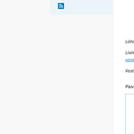
Lähd
Lisä
vara
Vast
Päiv