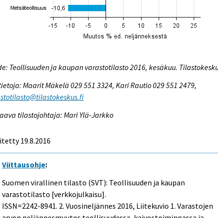
e: Teollisuuden ja kaupan varastotilasto 2016, kesäkuu. Tilastokesk
tietoja: Maarit Mäkelä 029 551 3324, Kari Rautio 029 551 2479,
stotilasto@tilastokeskus.fi
aava tilastojohtaja: Mari Ylä-Jarkko
itetty 19.8.2016
Viittausohje
:
Suomen virallinen tilasto (SVT): Teollisuuden ja kaupan
varastotilasto [verkkojulkaisu].
ISSN=2242-8941.
2. Vuosineljännes
2016, Liitekuvio 1. Varastojen
arvon neljännesmuutos teollisuudessa, kaivostoiminnassa ja