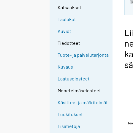
T
Katsaukset
Taulukot
Li
Kuviot
ne
Tiedotteet
ka
Tuote- ja palvelutarjonta
sä
Kuvaus
Laatuselosteet
Menetelmäselosteet
Käsitteet ja määritelmät
Luokitukset
Lisätietoja