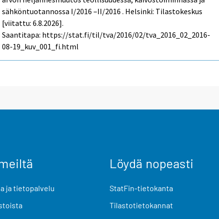
sähköntuotannossa I/2016 –II/2016 . Helsinki: Tilastokeskus
[viitattu: 6.8.2026].
Saantitapa: https://stat.fi/til/tva/2016/02/tva_2016_02_2016-
08-19_kuv_001_fi.html
meiltä
Löydä nopeasti
 ja tietopalvelu
StatFin-tietokanta
stoista
Tilastotietokannat