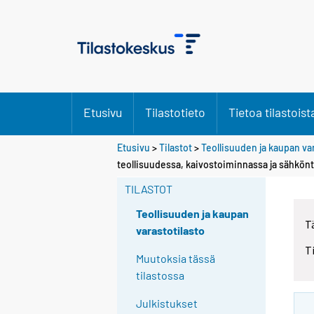
Etusivu
Tilastotieto
Tietoa tilastoist
Etusivu
>
Tilastot
>
Teollisuuden ja kaupan va
teollisuudessa, kaivostoiminnassa ja sähkönt
TILASTOT
Teollisuuden ja kaupan
T
varastotilasto
T
Muutoksia tässä
tilastossa
Julkistukset