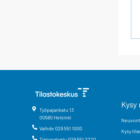
Kysy 
Työpajankatu
13
00580
Helsinki
Neuvonta
Vaihde
029 551 1000
Kysy tila
Tietopalvelu
029 551 2220