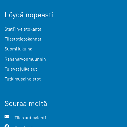
Löydä nopeasti
StatFin-tietokanta
Tilastotietokannat
Suomi lukuina
Rahanarvonmuunnin
Tulevat julkaisut
Tutkimusaineistot
Seuraa meitä
Tilaa uutisviesti