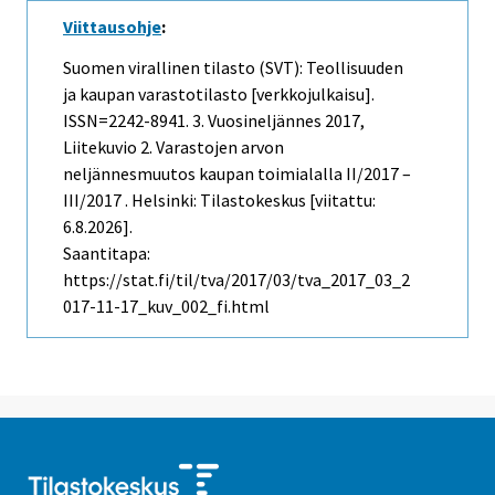
Viittausohje
:
Suomen virallinen tilasto (SVT): Teollisuuden
ja kaupan varastotilasto [verkkojulkaisu].
ISSN=2242-8941.
3. Vuosineljännes
2017,
Liitekuvio 2. Varastojen arvon
neljännesmuutos kaupan toimialalla II/2017 –
III/2017 . Helsinki: Tilastokeskus [viitattu:
6.8.2026].
Saantitapa:
https://stat.fi/til/tva/2017/03/tva_2017_03_2
017-11-17_kuv_002_fi.html