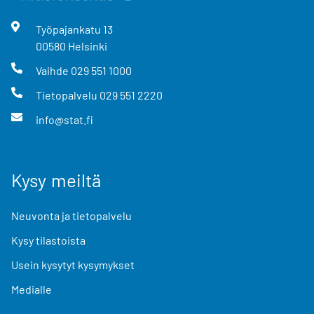
Työpajankatu
13
00580
Helsinki
Vaihde
029 551 1000
Tietopalvelu
029 551 2220
info@stat.fi
Kysy meiltä
Neuvonta ja tietopalvelu
Kysy tilastoista
Usein kysytyt kysymykset
Medialle