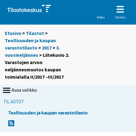
Valikko
Haku
Etusivu
>
Tilastot
>
Teollisuuden ja kaupan
varastotilasto
>
2017
>
3.
vuosineljännes
> Liitekuvio 2.
Varastojen arvon
neljännesmuutos kaupan
toimialalla II/2017 –III/2017
Avaa valikko
TILASTOT
Teollisuuden ja kaupan varastotilasto