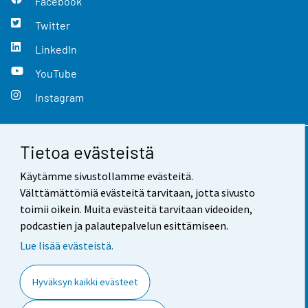
Facebook
Twitter
LinkedIn
YouTube
Instagram
Tietoa evästeistä
Yhteystiedot
Käytämme sivustollamme evästeitä.
Palaute
Välttämättömiä evästeitä tarvitaan, jotta sivusto
toimii oikein. Muita evästeitä tarvitaan videoiden,
Käyttöehdot
podcastien ja palautepalvelun esittämiseen.
Tietosuoja
Lue lisää evästeistä.
Saavutettavuus
Hyväksyn kaikki evästeet
Tietoa sivustosta