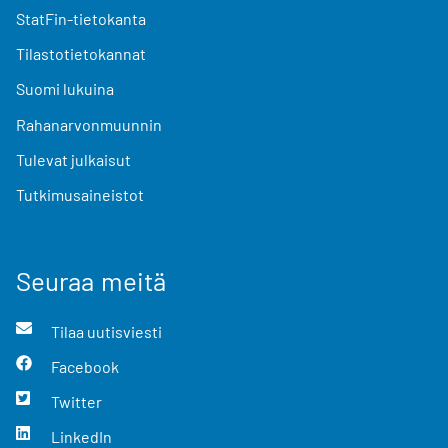
StatFin-tietokanta
Tilastotietokannat
Suomi lukuina
Rahanarvonmuunnin
Tulevat julkaisut
Tutkimusaineistot
Seuraa meitä
Tilaa uutisviesti
Facebook
Twitter
LinkedIn