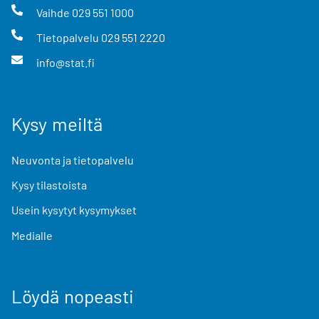
Vaihde
029 551 1000
Tietopalvelu
029 551 2220
info@stat.fi
Kysy meiltä
Neuvonta ja tietopalvelu
Kysy tilastoista
Usein kysytyt kysymykset
Medialle
Löydä nopeasti