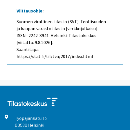
Viittausohje
:
Suomen virallinen tilasto (SVT): Teollisuuden
ja kaupan varastotilasto [verkkojulkaisu].
ISSN=2242-8941. Helsinki: Tilastokeskus
[viitattu: 9.8.2026].
Saantitapa:
https://stat.fi/til/tva/2017/index.html
Työpajankatu
13
00580
Helsinki