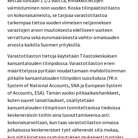
kestää runsaan 1 1/2 vuotta, ennakkotietojen
valmistuminen noin vuoden. Koska tilinpäätöstilasto
on kokonaisaineisto, se tarjoaa varastotilastoa
tarkempaa tietoa vuoden viimeisen neljänneksen
varastojen arvon muutoksesta edelliseen vuoteen
verrattuna sekä euromääräisestä vaihto-omaisuuden
arvosta kaikilla Suomen yrityksillä.
Varastotilaston tietoja käytetään Tilastokeskuksen
kansantalouden tilinpidossa. Varastotilaston erien
määrittelyssä pyritään noudattamaan mahdollisimman
pitkälle kansantalouden tilinpidon suosituksia (YK:n
System of National Accounts, SNA ja European System
of Accounts, ESA). Tämän vuoksi pitkäaikaishankkeet,
kuten suuret laivatilaukset, sisällytetään
kansantalouden tilinpitoon toimitettavissa tiedoissa
keskeneräisiin töihin aina luovuttamiseensa asti
kokonaisarvoltaan, kun taas varastotilaston omassa
julkaisussa keskeneräiset työt vähenevät sitä mukaa,
kun niitä kirjataan osatuloutuksen mukaisesti tuotoksi.