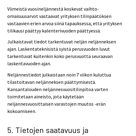
Viimeistä vuosineljännestä koskevat vaihto-
omaisuusarvot vastaavat yrityksen tilinpäätöksen
vastaavien erien arvoa siinä tapauksessa, että yrityksen
tilikausi päättyy kalenterivuoden päättyessä.
Julkaistavat tiedot tarkentuvat neljän neljänneksen
ajan. Laskentateknisistä syistä perusvuoden luvut
tarkentuvat kuitenkin koko perusvuotta seuraavan
laskentavuoden ajan.
Neljännestiedot julkaistaan noin 7 viikon kuluttua
tilastoitavan neljänneksen päättymisestä.
Kansantalouden neljännesvuositilinpitoa varten
toimitetaan aineisto, jota käytetään
neljännesvuosittaisen varastojen muutos -erän
kokoamiseen.
5. Tietojen saatavuus ja