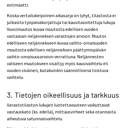
estimaatti.
Koska vertailukelpoinen aikasarja on lyhyt, tilastosta ei
julkaista työpäiväkorjattuja tai kausitasoitettuja lukuja.
Vuosimuutos kuvaa muutosta edellisen vuoden
vastaavan neljänneksen varastojen arvoon. Muutos
edelliseen neljännekseen kuvaa vaihto-omaisuuden
muutosta edellisen neljänneksen päättymispäivän
vaihto-omaisuusarvoon verrattuna. Neljännesten
väliseen muutokseen sisältyy myös kausivaihtelu eli
vuoden sisäinen, kutakuinkin säännöllisenä toistuva
vaihtelu.
3. Tietojen oikeellisuus ja tarkkuus
Varastotilaston lukujen luotettavuuteen vaikuttavat
vastauskato (ks. edellä), mittausvirheet sekä otannasta
aiheutuva satunnaisvaihtelu.