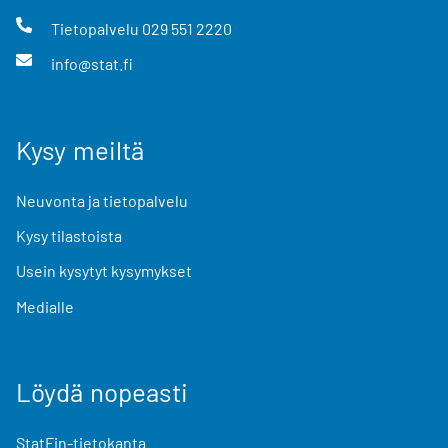
Tietopalvelu
029 551 2220
info@stat.fi
Kysy meiltä
Neuvonta ja tietopalvelu
Kysy tilastoista
Usein kysytyt kysymykset
Medialle
Löydä nopeasti
StatFin-tietokanta