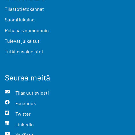
Tilastotietokannat
Suomi lukuina
Rahanarvonmuunnin
Tulevat julkaisut
Tutkimusaineistot
Seuraa meitä
Tilaa uutisviesti
Facebook
Twitter
LinkedIn
YouTube