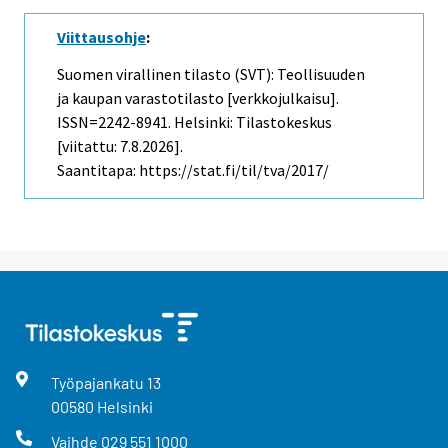
Viittausohje
:
Suomen virallinen tilasto (SVT): Teollisuuden
ja kaupan varastotilasto [verkkojulkaisu].
ISSN=2242-8941. Helsinki: Tilastokeskus
[viitattu: 7.8.2026].
Saantitapa: https://stat.fi/til/tva/2017/
Työpajankatu
13
00580
Helsinki
Vaihde
029 551 1000