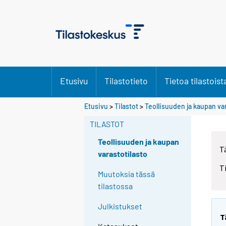
Etusivu
Tilastotieto
Tietoa tilastoist
Etusivu
>
Tilastot
>
Teollisuuden ja kaupan va
TILASTOT
Teollisuuden ja kaupan
T
varastotilasto
T
Muutoksia tässä
tilastossa
Julkistukset
T