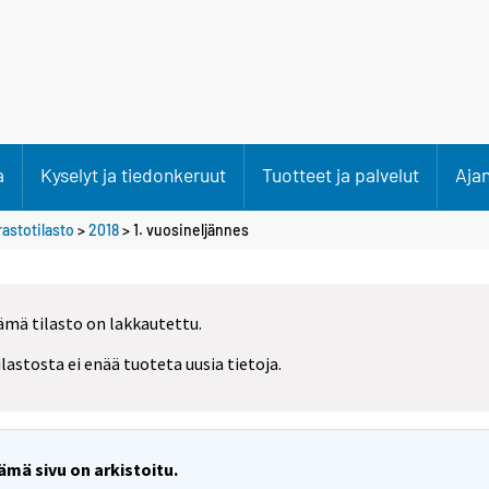
a
Kyselyt ja tiedonkeruut
Tuotteet ja palvelut
Aja
rastotilasto
>
2018
>
1. vuosineljännes
ämä tilasto on lakkautettu.
ilastosta ei enää tuoteta uusia tietoja.
ämä sivu on arkistoitu.