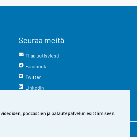
Seuraa meitä
Tilaa uutisviesti
Facebook
Twitter
LinkedIn
YouTube
Instagram
 videoiden, podcastien ja palautepalvelun esittämiseen.
stosta
Evästeasetukset