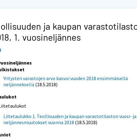
ollisuuden ja kaupan varastotilast
018,
1. vuosineljännes
8
 vuosineljännes
ulkistukset
Yritysten varastojen arvo kasvoi vuoden 2018 ensimmäisellä
neljänneksellä
(18.5.2018)
aulukot
Liitetaulukot
Liitetaulukko 1. Teollisuuden ja kaupan varastotilaston vuosi- ja
neljännesmuutokset vuonna 2018
(18.5.2018)
uviot