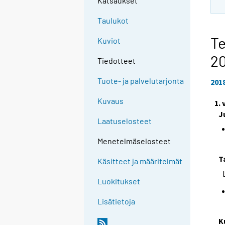
Katsaukset
Taulukot
Te
Kuviot
2
Tiedotteet
Tuote- ja palvelutarjonta
201
Kuvaus
1.
J
Laatuselosteet
Menetelmäselosteet
T
Käsitteet ja määritelmät
Luokitukset
Lisätietoja
K