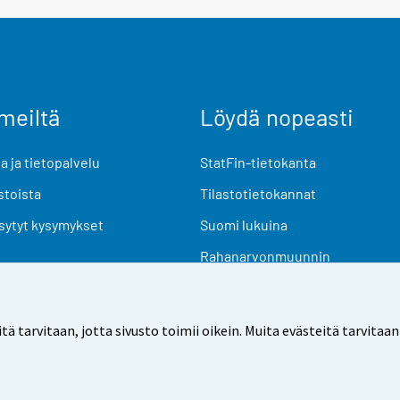
meiltä
Löydä nopeasti
 ja tietopalvelu
StatFin-tietokanta
stoista
Tilastotietokannat
sytyt kysymykset
Suomi lukuina
Rahanarvonmuunnin
Tulevat julkaisut
Tutkimusaineistot
arvitaan, jotta sivusto toimii oikein. Muita evästeitä tarvitaan
Käyttöehdot
Tietosuoja
Saavutettavuus
Tietoa sivu