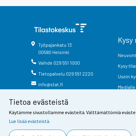
Kysy 
Työpajankatu
13
00580
Helsinki
Neuvonta
Vaihde
029 551 1000
Kysy tila
Tietopalvelu
029 551 2220
Usein ky
info@stat.fi
Medialle
Tietoa evästeistä
Käytämme sivustollamme evästeitä. Välttämättömiä evästeitä t
Lue lisää evästeistä.
Yhteystiedot
Palaute