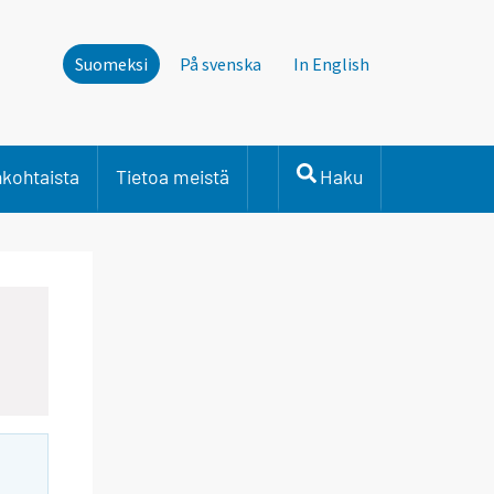
Suomeksi
På svenska
In English
nkohtaista
Tietoa meistä
Haku