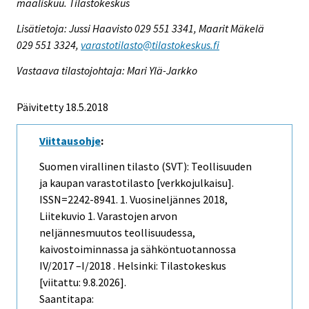
maaliskuu. Tilastokeskus
Lisätietoja: Jussi Haavisto 029 551 3341, Maarit Mäkelä
029 551 3324,
varastotilasto@tilastokeskus.fi
Vastaava tilastojohtaja: Mari Ylä-Jarkko
Päivitetty 18.5.2018
Viittausohje
:
Suomen virallinen tilasto (SVT): Teollisuuden
ja kaupan varastotilasto [verkkojulkaisu].
ISSN=2242-8941.
1. Vuosineljännes
2018,
Liitekuvio 1. Varastojen arvon
neljännesmuutos teollisuudessa,
kaivostoiminnassa ja sähköntuotannossa
IV/2017 –I/2018 . Helsinki: Tilastokeskus
[viitattu: 9.8.2026].
Saantitapa: