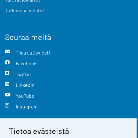
Tutkimusaineistot
Seuraa meitä
Tilaa uutisviesti
Facebook
Twitter
LinkedIn
YouTube
Instagram
Tietoa evästeistä
Yhteystiedot