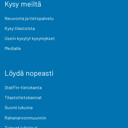
Kysy meiltä
Neuvonta ja tietopalvelu
Kysy tilastoista
Usein kysytyt kysymykset
Medialle
Löydä nopeasti
StatFin-tietokanta
Tilastotietokannat
Suomi lukuina
Rahanarvonmuunnin
Tulevat julkaisut