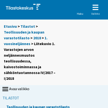
Valikko
Haku
Etusivu
>
Tilastot
>
Teollisuuden ja kaupan
varastotilasto
>
2018
>
1.
vuosineljännes
> Liitekuvio 1.
Varastojen arvon
neljännesmuutos
teollisuudessa,
kaivostoiminnassa ja
sähköntuotannossa IV/2017 –
I/2018
Avaa valikko
TILASTOT
Teollisuuden ja kaupan varastotilasto