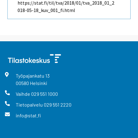
https://stat.fi/til/tva/2018/01/tva_2018_01_2
018-05-18_kuv_001_fi.html
Työpajankatu
13
00580
Helsinki
Vaihde
029 551 1000
Tietopalvelu
029 551 2220
info@stat.fi