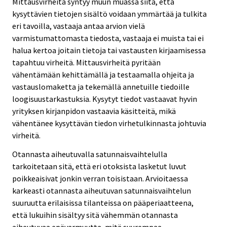
Mittausvirheitä syntyy muun muassa siitä, että
kysyttävien tietojen sisältö voidaan ymmärtää ja tulkita
eri tavoilla, vastaaja antaa arvion vielä
varmistumattomasta tiedosta, vastaaja ei muista tai ei
halua kertoa joitain tietoja tai vastausten kirjaamisessa
tapahtuu virheitä. Mittausvirheitä pyritään
vähentämään kehittämällä ja testaamalla ohjeita ja
vastauslomaketta ja tekemällä annetuille tiedoille
loogisuustarkastuksia. Kysytyt tiedot vastaavat hyvin
yrityksen kirjanpidon vastaavia käsitteitä, mikä
vähentänee kysyttävän tiedon virhetulkinnasta johtuvia
virheitä.
Otannasta aiheutuvalla satunnaisvaihtelulla
tarkoitetaan sitä, että eri otoksista lasketut luvut
poikkeaisivat jonkin verran toisistaan. Arvioitaessa
karkeasti otannasta aiheutuvan satunnaisvaihtelun
suuruutta erilaisissa tilanteissa on pääperiaatteena,
että lukuihin sisältyy sitä vähemmän otannasta