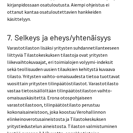
kirjanpidossaan osatuloutusta. Aiempi ohjeistus ei
ottanut kantaa osatuloutettavien hankkeiden
käsittelyyn.
7. Selkeys ja eheys/yhtenäisyys
Varastotilaston lisäksi yritysten suhdannetilanteeseen
liittyviä Tilastokeskuksen tilastoja ovat yritysten
liikevaihtokuvaajat, eri toimialojen volyymi-indeksit
sekä teollisuuden uusien tilauksien kehitystä kuvaava
tilasto. Yritysten vaihto-omaisuudesta tietoa tuottavat
vuosittain yritysten tilinpäätöstilastot. Varastotilasto
vastaa tietosisällöltään tilinpäätöstilaston vaihto-
omaisuuskäsitettä. Erona otospohjaiseen
varastotilastoon, tilinpäätöstilasto perustuu
kokonaisaineistoon, joka koostuu Verohallinnon
elinkeinoverotusaineistosta ja Tilastokeskuksen
yritystiedustelun aineistosta. Tilaston valmistuminen