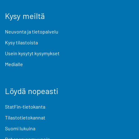
Kysy meiltä
Neuvonta ja tietopalvelu
Kysy tilastoista
Usein kysytyt kysymykset
Medialle
Löydä nopeasti
StatFin-tietokanta
Tilastotietokannat
Suomi lukuina