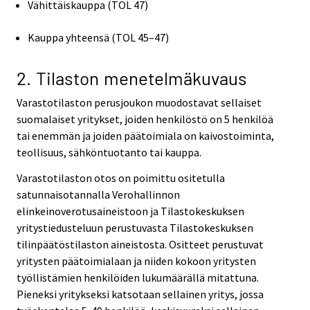
Vähittäiskauppa (TOL 47)
Kauppa yhteensä (TOL 45–47)
2. Tilaston menetelmäkuvaus
Varastotilaston perusjoukon muodostavat sellaiset
suomalaiset yritykset, joiden henkilöstö on 5 henkilöä
tai enemmän ja joiden päätoimiala on kaivostoiminta,
teollisuus, sähköntuotanto tai kauppa.
Varastotilaston otos on poimittu ositetulla
satunnaisotannalla Verohallinnon
elinkeinoverotusaineistoon ja Tilastokeskuksen
yritystiedusteluun perustuvasta Tilastokeskuksen
tilinpäätöstilaston aineistosta. Ositteet perustuvat
yritysten päätoimialaan ja niiden kokoon yritysten
työllistämien henkilöiden lukumäärällä mitattuna.
Pieneksi yritykseksi katsotaan sellainen yritys, jossa