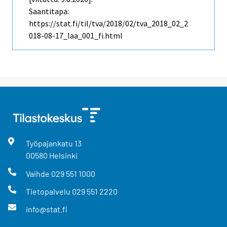
Saantitapa:
https://stat.fi/til/tva/2018/02/tva_2018_02_2
018-08-17_laa_001_fi.html
Työpajankatu
13
00580
Helsinki
Vaihde
029 551 1000
Tietopalvelu
029 551 2220
info@stat.fi