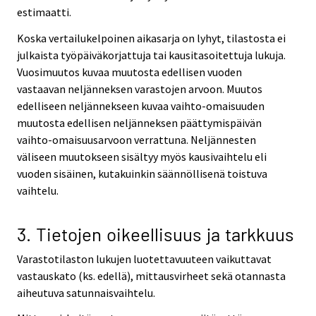
estimaatti.
Koska vertailukelpoinen aikasarja on lyhyt, tilastosta ei
julkaista työpäiväkorjattuja tai kausitasoitettuja lukuja.
Vuosimuutos kuvaa muutosta edellisen vuoden
vastaavan neljänneksen varastojen arvoon. Muutos
edelliseen neljännekseen kuvaa vaihto-omaisuuden
muutosta edellisen neljänneksen päättymispäivän
vaihto-omaisuusarvoon verrattuna. Neljännesten
väliseen muutokseen sisältyy myös kausivaihtelu eli
vuoden sisäinen, kutakuinkin säännöllisenä toistuva
vaihtelu.
3. Tietojen oikeellisuus ja tarkkuus
Varastotilaston lukujen luotettavuuteen vaikuttavat
vastauskato (ks. edellä), mittausvirheet sekä otannasta
aiheutuva satunnaisvaihtelu.