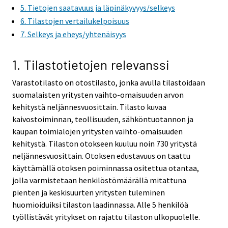
5. Tietojen saatavuus ja läpinäkyvyys/selkeys
6. Tilastojen vertailukelpoisuus
7. Selkeys ja eheys/yhtenäisyys
1. Tilastotietojen relevanssi
Varastotilasto on otostilasto, jonka avulla tilastoidaan
suomalaisten yritysten vaihto-omaisuuden arvon
kehitystä neljännesvuosittain. Tilasto kuvaa
kaivostoiminnan, teollisuuden, sähköntuotannon ja
kaupan toimialojen yritysten vaihto-omaisuuden
kehitystä. Tilaston otokseen kuuluu noin 730 yritystä
neljännesvuosittain. Otoksen edustavuus on taattu
käyttämällä otoksen poiminnassa ositettua otantaa,
jolla varmistetaan henkilöstömäärällä mitattuna
pienten ja keskisuurten yritysten tuleminen
huomioiduiksi tilaston laadinnassa. Alle 5 henkilöä
työllistävät yritykset on rajattu tilaston ulkopuolelle.