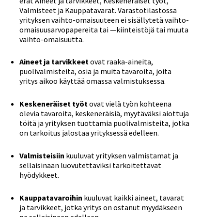
erät Aineet ja tarvikkeet, Keskeneräiset työt,
Valmisteet ja Kauppatavarat. Varastotilastossa
yrityksen vaihto-omaisuuteen ei sisällytetä vaihto-
omaisuusarvopapereita tai —kiinteistöjä tai muuta
vaihto-omaisuutta.
Aineet ja tarvikkeet
ovat raaka-aineita,
puolivalmisteita, osia ja muita tavaroita, joita
yritys aikoo käyttää omassa valmistuksessa.
Keskeneräiset työt
ovat vielä työn kohteena
olevia tavaroita, keskeneräisiä, myytäväksi aiottuja
töitä ja yrityksen tuottamia puolivalmisteita, jotka
on tarkoitus jalostaa yrityksessä edelleen.
Valmisteisiin
kuuluvat yrityksen valmistamat ja
sellaisinaan luovutettaviksi tarkoitettavat
hyödykkeet.
Kauppatavaroihin
kuuluvat kaikki aineet, tavarat
ja tarvikkeet, jotka yritys on ostanut myydäkseen
ne sellaisinaan edelleen.