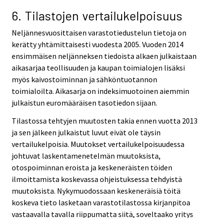
6. Tilastojen vertailukelpoisuus
Neljännesvuosittaisen varastotiedustelun tietoja on
kerätty yhtämittaisesti vuodesta 2005. Vuoden 2014
ensimmäisen neljänneksen tiedoista alkaen julkaistaan
aikasarjaa teollisuuden ja kaupan toimialojen lisäksi
myös kaivostoiminnan ja sähköntuotannon
toimialoilta. Aikasarja on indeksimuotoinen aiemmin
julkaistun euromääräisen tasotiedon sijaan.
Tilastossa tehtyjen muutosten takia ennen vuotta 2013
ja sen jälkeen julkaistut luvut eivät ole täysin
vertailukelpoisia. Muutokset vertailukelpoisuudessa
johtuvat laskentamenetelmän muutoksista,
otospoiminnan eroista ja keskeneräisten töiden
ilmoittamista koskevassa ohjeistuksessa tehdyistä
muutoksista. Nykymuodossaan keskeneräisiä töitä
koskeva tieto lasketaan varastotilastossa kirjanpitoa
vastaavalla tavalla riippumatta siitä, soveltaako yritys