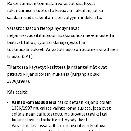
Rakentamisen toimialan varastot sisältyvät
rakentamisen tuotosta kuvaaviin lukuihin, jotka
saadaan uudisrakentamisen volyymi-indeksistä.
Varastotilaston tietoja hyödyntävät
neljännesvuositilinpidon lisäksi suhdanne-ennusteita
laativat tahot, työmarkkinajärjestöt ja
tutkimuslaitokset. Varastotilasto on Suomen virallinen
tilasto (SVT).
Tilastossa käytetyt käsitteet ja määritelmät ovat
pitkälti kirjanpitolain mukaisia (Kirjanpitolaki
1336/1997).
Käsitteitä:
Vaihto-omaisuudella
tarkoitetaan kirjanpitolain
1336/1997 mukaista vaihto-omaisuutta, jota ovat
sellaisinaan tai jalostettuina luovutettaviksi tai
kulutettaviksi tarkoitetut hyödykkeet.
Varastotilastossa vaihto-omaisuuteen kuuluvat