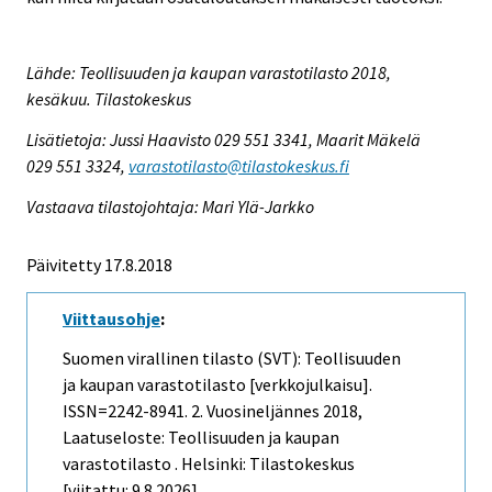
Lähde: Teollisuuden ja kaupan varastotilasto 2018,
kesäkuu. Tilastokeskus
Lisätietoja: Jussi Haavisto 029 551 3341, Maarit Mäkelä
029 551 3324,
varastotilasto@tilastokeskus.fi
Vastaava tilastojohtaja: Mari Ylä-Jarkko
Päivitetty 17.8.2018
Viittausohje
:
Suomen virallinen tilasto (SVT): Teollisuuden
ja kaupan varastotilasto [verkkojulkaisu].
ISSN=2242-8941.
2. Vuosineljännes
2018,
Laatuseloste: Teollisuuden ja kaupan
varastotilasto . Helsinki: Tilastokeskus
[viitattu: 9.8.2026].