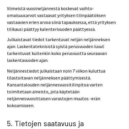
Viimeistä vuosineljännestä koskevat vaihto-
omaisuusarvot vastaavat yrityksen tilinpäätöksen
vastaavien erien arvoa siinä tapauksessa, että yrityksen
tilikausi päättyy kalenterivuoden päättyessä.
Julkaistavat tiedot tarkentuvat neljän neljänneksen
ajan. Laskentateknisistä syistä perusvuoden luvut
tarkentuvat kuitenkin koko perusvuotta seuraavan
laskentavuoden ajan.
Neljännestiedot julkaistaan noin 7 viikon kuluttua
tilastoitavan neljänneksen päättymisestä.
Kansantalouden neljännesvuositilinpitoa varten
toimitetaan aineisto, jota käytetään
neljännesvuosittaisen varastojen muutos -erän
kokoamiseen.
5. Tietojen saatavuus ja