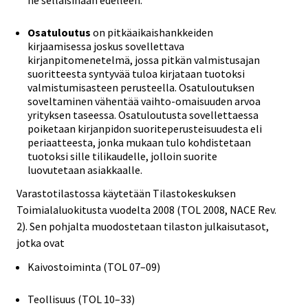
Osatuloutus
on pitkäaikaishankkeiden
kirjaamisessa joskus sovellettava
kirjanpitomenetelmä, jossa pitkän valmistusajan
suoritteesta syntyvää tuloa kirjataan tuotoksi
valmistumisasteen perusteella. Osatuloutuksen
soveltaminen vähentää vaihto-omaisuuden arvoa
yrityksen taseessa. Osatuloutusta sovellettaessa
poiketaan kirjanpidon suoriteperusteisuudesta eli
periaatteesta, jonka mukaan tulo kohdistetaan
tuotoksi sille tilikaudelle, jolloin suorite
luovutetaan asiakkaalle.
Varastotilastossa käytetään Tilastokeskuksen
Toimialaluokitusta vuodelta 2008 (TOL 2008, NACE Rev.
2). Sen pohjalta muodostetaan tilaston julkaisutasot,
jotka ovat
Kaivostoiminta (TOL 07–09)
Teollisuus (TOL 10–33)