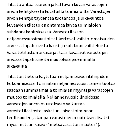
Tilasto antaa tuoreen ja kattavan kuvan varastojen
arvon kehityksestä kuvatuilla toimialoilla. Varastojen
arvon kehitys täydentää tuotantoa ja liikevaihtoa
kuvaavien tilastojen antamaa kuvaa toimialojen
suhdannekehityksestä. Varastotilaston
neljännesvuosimuutokset kertovat vaihto-omaisuuden
arvossa tapahtuvista kausi- ja suhdannevaihteluista.
Varastotilaston aikasarjat taas kuvaavat varastojen
arvossa tapahtuneita muutoksia pidemmällä
aikavälillä.
Tilaston tietoja käytetään neljännesvuositilinpidon
kokoamisessa. Toimialan neljännesvuosittainen tuotos
saadaan summaamalla toimialan myynti ja varastojen
muutos toimialalla. Neljännesvuositilinpidossa
varastojen arvon muutokseen vaikuttaa
varastotilastosta lasketun kaivostoiminnan,
teollisuuden ja kaupan varastojen muutoksen lisäksi
myös metsän kasvu (”metsävaraston muutos”).