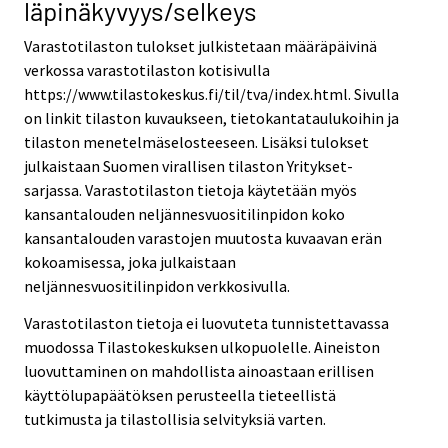
läpinäkyvyys/selkeys
Varastotilaston tulokset julkistetaan määräpäivinä
verkossa varastotilaston kotisivulla
https://www.tilastokeskus.fi/til/tva/index.html. Sivulla
on linkit tilaston kuvaukseen, tietokantataulukoihin ja
tilaston menetelmäselosteeseen. Lisäksi tulokset
julkaistaan Suomen virallisen tilaston Yritykset-
sarjassa. Varastotilaston tietoja käytetään myös
kansantalouden neljännesvuositilinpidon koko
kansantalouden varastojen muutosta kuvaavan erän
kokoamisessa, joka julkaistaan
neljännesvuositilinpidon verkkosivulla.
Varastotilaston tietoja ei luovuteta tunnistettavassa
muodossa Tilastokeskuksen ulkopuolelle. Aineiston
luovuttaminen on mahdollista ainoastaan erillisen
käyttölupapäätöksen perusteella tieteellistä
tutkimusta ja tilastollisia selvityksiä varten.