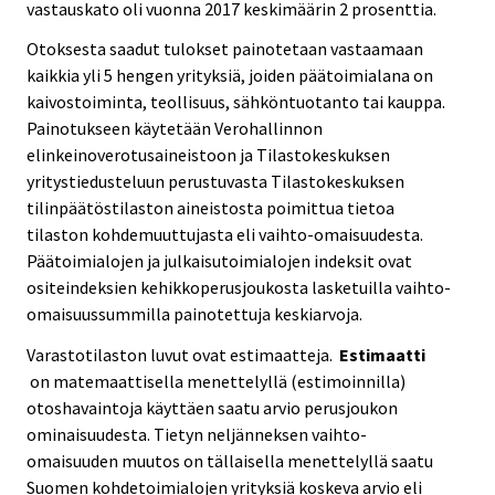
vastauskato oli vuonna 2017 keskimäärin 2 prosenttia.
Otoksesta saadut tulokset painotetaan vastaamaan
kaikkia yli 5 hengen yrityksiä, joiden päätoimialana on
kaivostoiminta, teollisuus, sähköntuotanto tai kauppa.
Painotukseen käytetään Verohallinnon
elinkeinoverotusaineistoon ja Tilastokeskuksen
yritystiedusteluun perustuvasta Tilastokeskuksen
tilinpäätöstilaston aineistosta poimittua tietoa
tilaston kohdemuuttujasta eli vaihto-omaisuudesta.
Päätoimialojen ja julkaisutoimialojen indeksit ovat
ositeindeksien kehikkoperusjoukosta lasketuilla vaihto-
omaisuussummilla painotettuja keskiarvoja.
Varastotilaston luvut ovat estimaatteja.
Estimaatti
on matemaattisella menettelyllä (estimoinnilla)
otoshavaintoja käyttäen saatu arvio perusjoukon
ominaisuudesta. Tietyn neljänneksen vaihto-
omaisuuden muutos on tällaisella menettelyllä saatu
Suomen kohdetoimialojen yrityksiä koskeva arvio eli