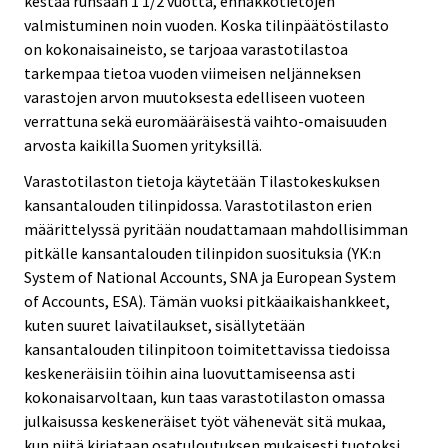
kestää runsaan 1 1/2 vuotta, ennakkotietojen
valmistuminen noin vuoden. Koska tilinpäätöstilasto
on kokonaisaineisto, se tarjoaa varastotilastoa
tarkempaa tietoa vuoden viimeisen neljänneksen
varastojen arvon muutoksesta edelliseen vuoteen
verrattuna sekä euromääräisestä vaihto-omaisuuden
arvosta kaikilla Suomen yrityksillä.
Varastotilaston tietoja käytetään Tilastokeskuksen
kansantalouden tilinpidossa. Varastotilaston erien
määrittelyssä pyritään noudattamaan mahdollisimman
pitkälle kansantalouden tilinpidon suosituksia (YK:n
System of National Accounts, SNA ja European System
of Accounts, ESA). Tämän vuoksi pitkäaikaishankkeet,
kuten suuret laivatilaukset, sisällytetään
kansantalouden tilinpitoon toimitettavissa tiedoissa
keskeneräisiin töihin aina luovuttamiseensa asti
kokonaisarvoltaan, kun taas varastotilaston omassa
julkaisussa keskeneräiset työt vähenevät sitä mukaa,
kun niitä kirjataan osatuloutuksen mukaisesti tuotoksi.