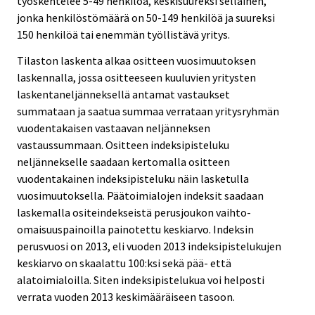
työskentelee 5-49 henkilöä, keskisuureksi sellainen,
jonka henkilöstömäärä on 50-149 henkilöä ja suureksi
150 henkilöä tai enemmän työllistävä yritys.
Tilaston laskenta alkaa ositteen vuosimuutoksen
laskennalla, jossa ositteeseen kuuluvien yritysten
laskentaneljänneksellä antamat vastaukset
summataan ja saatua summaa verrataan yritysryhmän
vuodentakaisen vastaavan neljänneksen
vastaussummaan. Ositteen indeksipisteluku
neljännekselle saadaan kertomalla ositteen
vuodentakainen indeksipisteluku näin lasketulla
vuosimuutoksella. Päätoimialojen indeksit saadaan
laskemalla ositeindekseistä perusjoukon vaihto-
omaisuuspainoilla painotettu keskiarvo. Indeksin
perusvuosi on 2013, eli vuoden 2013 indeksipistelukujen
keskiarvo on skaalattu 100:ksi sekä pää- että
alatoimialoilla. Siten indeksipistelukua voi helposti
verrata vuoden 2013 keskimääräiseen tasoon.