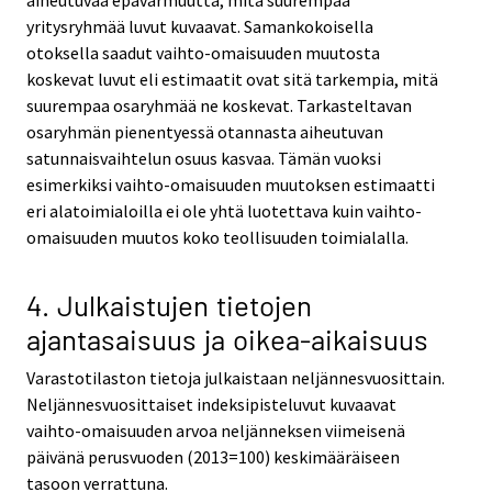
aiheutuvaa epävarmuutta, mitä suurempaa
yritysryhmää luvut kuvaavat. Samankokoisella
otoksella saadut vaihto-omaisuuden muutosta
koskevat luvut eli estimaatit ovat sitä tarkempia, mitä
suurempaa osaryhmää ne koskevat. Tarkasteltavan
osaryhmän pienentyessä otannasta aiheutuvan
satunnaisvaihtelun osuus kasvaa. Tämän vuoksi
esimerkiksi vaihto-omaisuuden muutoksen estimaatti
eri alatoimialoilla ei ole yhtä luotettava kuin vaihto-
omaisuuden muutos koko teollisuuden toimialalla.
4. Julkaistujen tietojen
ajantasaisuus ja oikea-aikaisuus
Varastotilaston tietoja julkaistaan neljännesvuosittain.
Neljännesvuosittaiset indeksipisteluvut kuvaavat
vaihto-omaisuuden arvoa neljänneksen viimeisenä
päivänä perusvuoden (2013=100) keskimääräiseen
tasoon verrattuna.