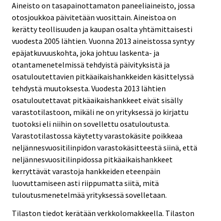
Aineisto on tasapainottamaton paneeliaineisto, jossa
otosjoukkoa päivitetään vuosittain. Aineistoa on
kerätty teollisuuden ja kaupan osalta yhtämittaisesti
vuodesta 2005 lähtien. Vuonna 2013 aineistossa syntyy
epäjatkuvuuskohta, joka johtuu laskenta- ja
otantamenetelmissä tehdyistä päivityksistä ja
osatuloutettavien pitkäaikaishankkeiden käsittelyssä
tehdystä muutoksesta. Vuodesta 2013 lähtien
osatuloutettavat pitkäaikaishankkeet eivät sisälly
varastotilastoon, mikäli ne on yrityksessä jo kirjattu
tuotoksi eli niihin on sovellettu osatuloutusta.
Varastotilastossa käytetty varastokäsite poikkeaa
neljännesvuositilinpidon varastokäsitteestä siinä, että
neljännesvuositilinpidossa pitkäaikaishankkeet
kerryttävät varastoja hankkeiden eteenpäin
luovuttamiseen asti riippumatta siitä, mitä
tuloutusmenetelmää yrityksessä sovelletaan.
Tilaston tiedot kerätään verkkolomakkeella. Tilaston