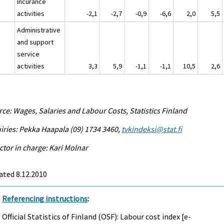
incurance
activities
-2,1
-2,7
-0,9
-6,6
2,0
5,5
Administrative
and support
service
activities
3,3
5,9
-1,1
-1,1
10,5
2,6
ce: Wages, Salaries and Labour Costs, Statistics Finland
iries: Pekka Haapala (09) 1734 3460,
tvkindeksi@stat.fi
ctor in charge: Kari Molnar
ated 8.12.2010
Referencing instructions
:
Official Statistics of Finland (OSF): Labour cost index [e-