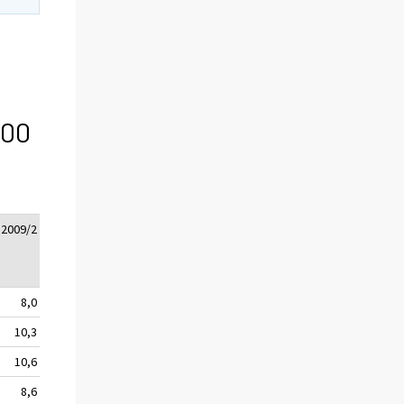
100
2009/2
2009/3
2009/4
Change
2010/1
2010/2
2010/3
2009/
2008/
8,0
5,1
0,9
4,7
1,4
–0,6
0,5
10,3
6,8
1,1
5,9
-0,4
-3,5
–2,0
10,6
6,9
1,0
6,1
0,1
-3,5
–2,1
8,6
3,3
3,1
4,8
1,9
-0,8
1,0