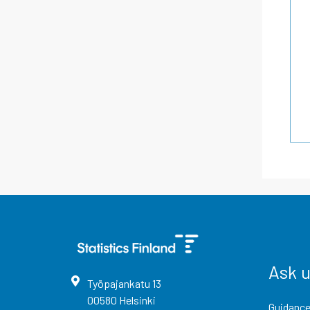
Ask 
Työpajankatu
13
00580
Helsinki
Guidance