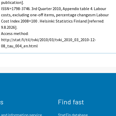
publication].
ISSN=1798-3746.
3rd Quarter
2010, Appendix table 4. Labour
costs, excluding one-off items, percentage changesm Labour
Cost Index 2008=100 . Helsinki: Statistics Finland [referred:
9.8.2026].
Access method:
http://stat.fi/til/tvki/2010/03/tvki_2010_03_2010-12-
08_tau_004_en.html
us
Find fast
 and information service
StatFin database