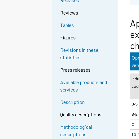
Releases
Reviews
Ap
Tables
ex
Figures
c
Revisions in these
statistics
Ope
ver
Press releases
Ind
Available products and
cod
services
Description
B-S
B-E
Quality descriptions
C
Methodological
descriptions
10–