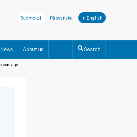
Suomeksi
På svenska
In English
News
About us
Search
percentage