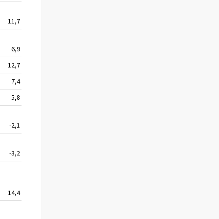
11,7
7,3
1,9
7,1
-1,7
-4,2
–2,4
6,9
-1,0
0,0
2,0
2,2
0,5
4,9
12,7
11,1
1,4
8,1
–0,2
-5,4
–4,8
7,4
6,2
-0,8
5,6
0,2
0,9
1,4
5,8
3,8
0,4
3,2
3,2
0,.8
1,9
-2,1
-7,0
-5,8
-5,3
5,9
1,7
1,1
-3,2
-3,1
-5,9
-3,4
0,1
1,9
0,7
14,4
18,2
3,0
10,5
1,8
-4,1
–1,6