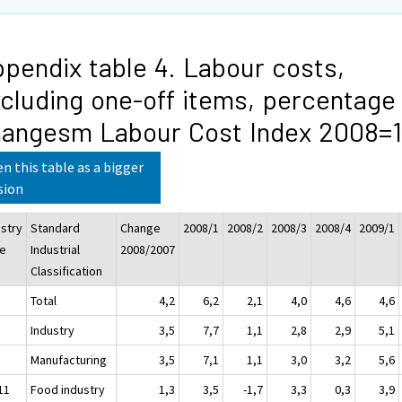
pendix table 4. Labour costs,
cluding one-off items, percentage
hangesm Labour Cost Index 2008=
n this table as a bigger
sion
ustry
Standard
Change
2008/1
2008/2
2008/3
2008/4
2009/1
e
Industrial
2008/2007
Classification
Total
4,2
6,2
2,1
4,0
4,6
4,6
Industry
3,5
7,7
1,1
2,8
2,9
5,1
Manufacturing
3,5
7,1
1,1
3,0
3,2
5,6
11
Food industry
1,3
3,5
-1,7
3,3
0,3
3,9