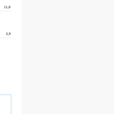
11,6
7,5
6,3
7,8
2,1
2,7
4,5
3,9
-5,4
-0,4
0,2
–0,7
0,4
11,8