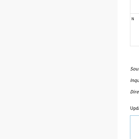
N
Sour
Inqu
Dire
Upd