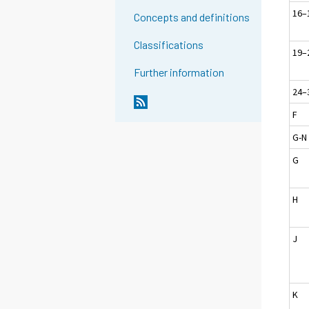
16–
Concepts and definitions
Classifications
19–
Further information
24–
F
G-N
G
H
J
K