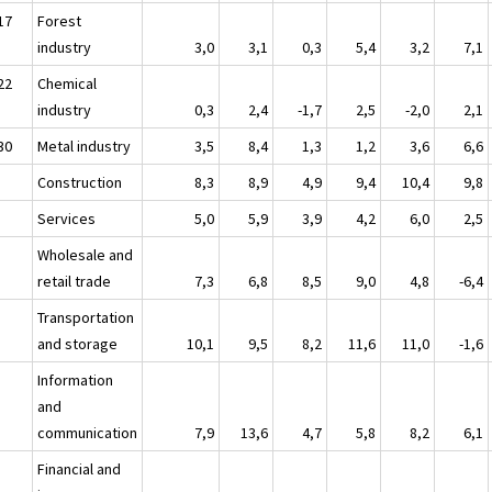
17
Forest
industry
3,0
3,1
0,3
5,4
3,2
7,1
22
Chemical
industry
0,3
2,4
-1,7
2,5
-2,0
2,1
30
Metal industry
3,5
8,4
1,3
1,2
3,6
6,6
Construction
8,3
8,9
4,9
9,4
10,4
9,8
Services
5,0
5,9
3,9
4,2
6,0
2,5
Wholesale and
retail trade
7,3
6,8
8,5
9,0
4,8
-6,4
Transportation
and storage
10,1
9,5
8,2
11,6
11,0
-1,6
Information
and
communication
7,9
13,6
4,7
5,8
8,2
6,1
Financial and