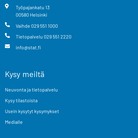
Työpajankatu
13
00580
Helsinki
Vaihde
029 551 1000
Tietopalvelu
029 551 2220
info@stat.fi
Kysy meiltä
Neuvonta ja tietopalvelu
Kysy tilastoista
Usein kysytyt kysymykset
Medialle