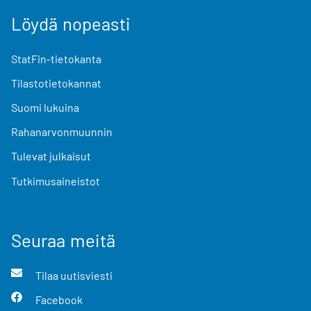
Löydä nopeasti
StatFin-tietokanta
Tilastotietokannat
Suomi lukuina
Rahanarvonmuunnin
Tulevat julkaisut
Tutkimusaineistot
Seuraa meitä
Tilaa uutisviesti
Facebook