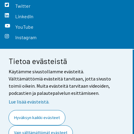
Twitter
LinkedIn
YouTube
Instagram
Tietoa evästeistä
Yhteystiedot
Käytämme sivustollamme evästeitä.
Palaute
Välttämättömiä evästeitä tarvitaan, jotta sivusto
toimii oikein. Muita evästeitä tarvitaan videoiden,
Käyttöehdot
podcastien ja palautepalvelun esittämiseen.
Tietosuoja
Lue lisää evästeistä.
Saavutettavuus
Hyväksyn kaikki evästeet
Tietoa sivustosta
Vain välttämättömät evästeet