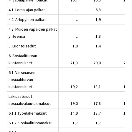
4.1. Loma-ajan palkat
..
6,8
6,8
4.2. Arkipyhien palkat
..
1,9
1,9
4.3. Muiden vapaiden palkat
yhteensä
..
1,8
1,5
5. Luontoisedut
1,0
1,4
1,1
6. Sosiaaliturvan
kustannukset
21,3
20,0
20,2
6.1. Varsinaisen
sosiaaliturvan
kustannukset
19,2
18,1
18,2
Lakisääteiset
sosiaalivakuutusmaksut
19,0
17,8
17,9
6.1.1 Työeläkemaksut
14,9
13,7
13,6
6.1.2. Sosiaaliturvamaksu
1,7
1,7
1,7