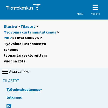
Valikko
Haku
Etusivu
>
Tilastot
>
Työvoimakustannustutkimus
>
2012
> Liitetaulukko 2.
Työvoimakustannusten
rakenne
työnantajasektoreittain
vuonna 2012
Avaa valikko
TILASTOT
Työvoimakustannus-
tutkimus