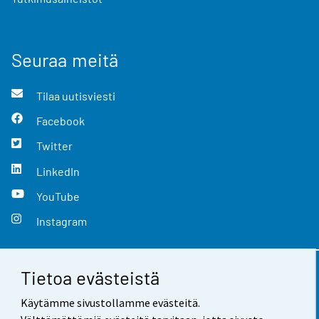
Seuraa meitä
Tilaa uutisviesti
Facebook
Twitter
LinkedIn
YouTube
Instagram
Tietoa evästeistä
Yhteystiedot
Käytämme sivustollamme evästeitä.
Palaute