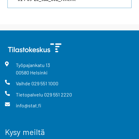
Työpajankatu
13
00580
Helsinki
Vaihde
029 551 1000
Tietopalvelu
029 551 2220
info@stat.fi
Kysy meiltä