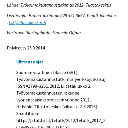
Lähde: Työvoimakustannustutkimus 2012. Tilastokeskus
Lisätietoja: Hanna Jokimäki 029 551 3667, Pentti Jonninen
,
tvk@tilastokeskus.fi
Vastaava tilastojohtaja: Hannele Orjala
Päivitetty 26.9.2014
Viittausohje
:
Suomen virallinen tilasto (SVT):
Työvoimakustannustutkimus [verkkojulkaisu].
ISSN=1799-3261. 2012, Liitetaulukko 2.
Työvoimakustannusten rakenne
työnantajasektoreittain vuonna 2012 .
Helsinki: Tilastokeskus [viitattu: 8.8.2026].
Saantitapa:
https://stat.fi/til/tvtutk/2012/tvtutk_2012_2
014-09-26_tau_002_fi.html