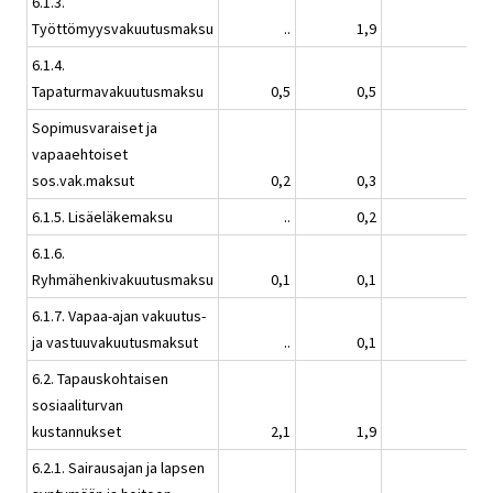
6.1.3.
Työttömyysvakuutusmaksu
..
1,9
1,9
6.1.4.
Tapaturmavakuutusmaksu
0,5
0,5
0,7
Sopimusvaraiset ja
vapaaehtoiset
sos.vak.maksut
0,2
0,3
0,3
6.1.5. Lisäeläkemaksu
..
0,2
0,2
6.1.6.
Ryhmähenkivakuutusmaksu
0,1
0,1
0,1
6.1.7. Vapaa-ajan vakuutus-
ja vastuuvakuutusmaksut
..
0,1
0,1
6.2. Tapauskohtaisen
sosiaaliturvan
kustannukset
2,1
1,9
2,0
6.2.1. Sairausajan ja lapsen