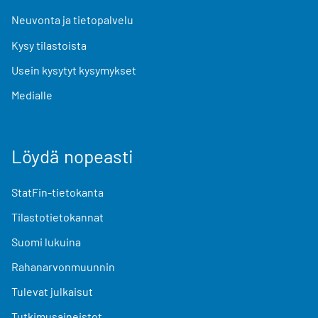
Neuvonta ja tietopalvelu
Kysy tilastoista
Usein kysytyt kysymykset
Medialle
Löydä nopeasti
StatFin-tietokanta
Tilastotietokannat
Suomi lukuina
Rahanarvonmuunnin
Tulevat julkaisut
Tutkimusaineistot