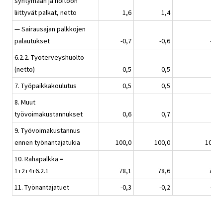
syntymään ja hoitoon
liittyvät palkat, netto
1,6
1,4
1,5
— Sairausajan palkkojen
palautukset
-0,7
-0,6
-0,5
6.2.2. Työterveyshuolto
(netto)
0,5
0,5
0,5
7. Työpaikkakoulutus
0,5
0,5
0,5
8. Muut
työvoimakustannukset
0,6
0,7
0,8
9. Työvoimakustannus
ennen työnantajatukia
100,0
100,0
100,0
10. Rahapalkka =
1+2+4+6.2.1
78,1
78,6
78,8
11. Työnantajatuet
-0,3
-0,2
-0,0