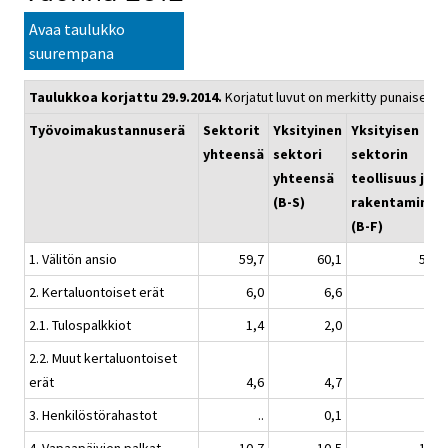
Avaa taulukko
suurempana
Taulukkoa korjattu 29.9.2014.
Korjatut luvut on merkitty punaisella.
Työvoimakustannuserä
Sektorit
Yksityinen
Yksityisen
yhteensä
sektori
sektorin
yhteensä
teollisuus ja
(B-S)
rakentaminen
(B-F)
1. Välitön ansio
59,7
60,1
59,4
2. Kertaluontoiset erät
6,0
6,6
7,7
2.1. Tulospalkkiot
1,4
2,0
2,3
2.2. Muut kertaluontoiset
erät
4,6
4,7
5,4
3. Henkilöstörahastot
..
0,1
0,1
4. Vapaapäivien palkat
10,7
10,5
10,2