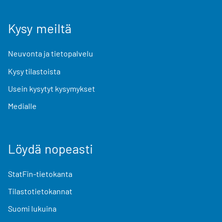
Kysy meiltä
Neuvonta ja tietopalvelu
Kysy tilastoista
Usein kysytyt kysymykset
Medialle
Löydä nopeasti
StatFin-tietokanta
Tilastotietokannat
Suomi lukuina