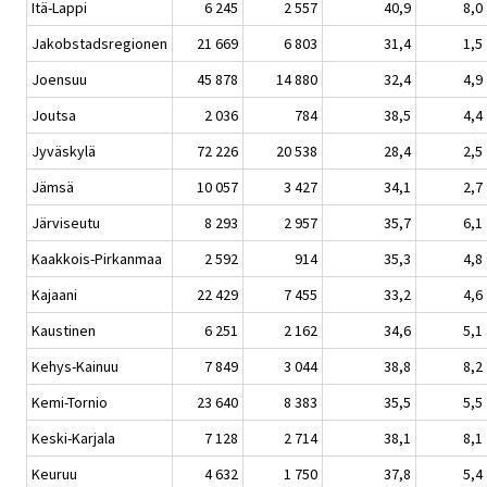
Itä-Lappi
6 245
2 557
40,9
8,0
Jakobstadsregionen
21 669
6 803
31,4
1,5
Joensuu
45 878
14 880
32,4
4,9
Joutsa
2 036
784
38,5
4,4
Jyväskylä
72 226
20 538
28,4
2,5
Jämsä
10 057
3 427
34,1
2,7
Järviseutu
8 293
2 957
35,7
6,1
Kaakkois-Pirkanmaa
2 592
914
35,3
4,8
Kajaani
22 429
7 455
33,2
4,6
Kaustinen
6 251
2 162
34,6
5,1
Kehys-Kainuu
7 849
3 044
38,8
8,2
Kemi-Tornio
23 640
8 383
35,5
5,5
Keski-Karjala
7 128
2 714
38,1
8,1
Keuruu
4 632
1 750
37,8
5,4