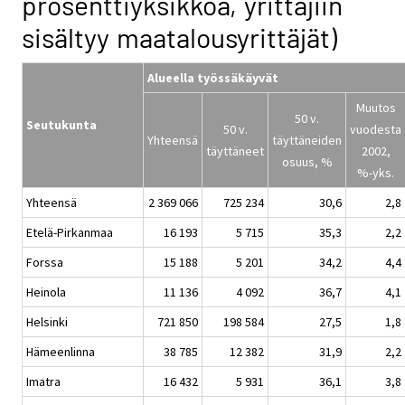
prosenttiyksikköä, yrittäjiin
sisältyy maatalousyrittäjät)
Alueella työssäkäyvät
Muutos
50 v.
Seutukunta
50 v.
vuodesta
Yhteensä
täyttäneiden
täyttäneet
2002,
osuus, %
%-yks.
Yhteensä
2 369 066
725 234
30,6
2,8
Etelä-Pirkanmaa
16 193
5 715
35,3
2,2
Forssa
15 188
5 201
34,2
4,4
Heinola
11 136
4 092
36,7
4,1
Helsinki
721 850
198 584
27,5
1,8
Hämeenlinna
38 785
12 382
31,9
2,2
Imatra
16 432
5 931
36,1
3,8