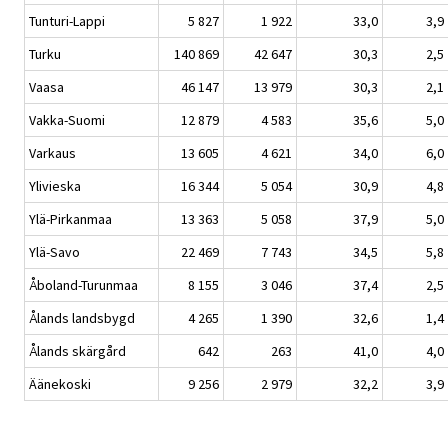
Tunturi-Lappi
5 827
1 922
33,0
3,9
Turku
140 869
42 647
30,3
2,5
Vaasa
46 147
13 979
30,3
2,1
Vakka-Suomi
12 879
4 583
35,6
5,0
Varkaus
13 605
4 621
34,0
6,0
Ylivieska
16 344
5 054
30,9
4,8
Ylä-Pirkanmaa
13 363
5 058
37,9
5,0
Ylä-Savo
22 469
7 743
34,5
5,8
Åboland-Turunmaa
8 155
3 046
37,4
2,5
Ålands landsbygd
4 265
1 390
32,6
1,4
Ålands skärgård
642
263
41,0
4,0
Äänekoski
9 256
2 979
32,2
3,9