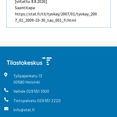
[viitattu: 8.8.2026].
Saantitapa:
https://stat.fi/til/tyokay/2007/01/tyokay_200
7_01_2009-10-30_tau_001_fi.html
Työpajankatu
13
00580
Helsinki
Vaihde
029 551 1000
Tietopalvelu
029 551 2220
info@stat.fi