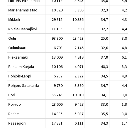
Luoteis-Pirkanmaa
10 118
3 625
35,8
5,9
Mariehamns stad
10 529
3 396
32,3
4,2
Mikkeli
29 815
10 336
34,7
4,3
Nivala-Haapajärvi
11 135
3 590
32,2
4,4
Oulu
93 800
23 423
25,0
3,0
Oulunkaari
6 708
2 146
32,0
4,8
Pieksämäki
13 009
4 919
37,8
6,1
Pielisen Karjala
10 106
4 071
40,3
8,3
Pohjois-Lappi
6 737
2 327
34,5
4,8
Pohjois-Satakunta
9 730
3 380
34,7
4,4
Pori
55 745
19 010
34,1
3,0
Porvoo
28 606
9 427
33,0
1,9
Raahe
14 335
5 087
35,5
3,0
Raasepori
17 831
6 111
34,3
1,7