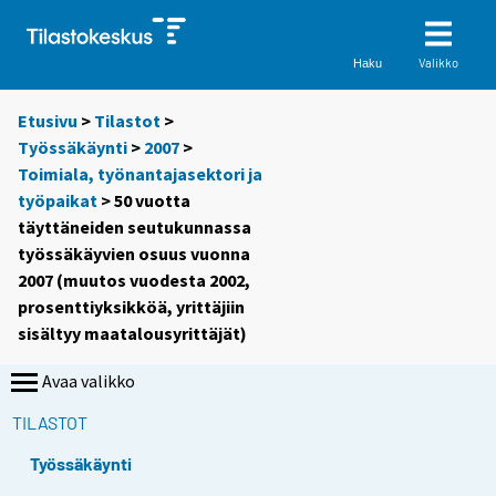
Valikko
Haku
Etusivu
>
Tilastot
>
Työssäkäynti
>
2007
>
Toimiala, työnantajasektori ja
työpaikat
> 50 vuotta
täyttäneiden seutukunnassa
työssäkäyvien osuus vuonna
2007 (muutos vuodesta 2002,
prosenttiyksikköä, yrittäjiin
sisältyy maatalousyrittäjät)
Avaa valikko
TILASTOT
Työssäkäynti