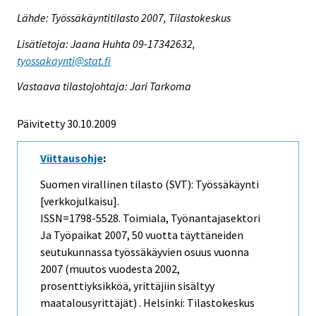
Lähde: Työssäkäyntitilasto 2007, Tilastokeskus
Lisätietoja: Jaana Huhta 09-17342632,
tyossakaynti@stat.fi
Vastaava tilastojohtaja: Jari Tarkoma
Päivitetty 30.10.2009
Viittausohje
:
Suomen virallinen tilasto (SVT): Työssäkäynti
[verkkojulkaisu].
ISSN=1798-5528.
Toimiala, Työnantajasektori
Ja Työpaikat
2007, 50 vuotta täyttäneiden
seutukunnassa työssäkäyvien osuus vuonna
2007 (muutos vuodesta 2002,
prosenttiyksikköä, yrittäjiin sisältyy
maatalousyrittäjät) . Helsinki: Tilastokeskus