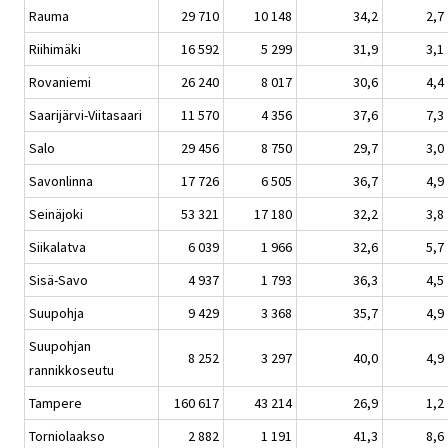
Rauma
29 710
10 148
34,2
2,7
Riihimäki
16 592
5 299
31,9
3,1
Rovaniemi
26 240
8 017
30,6
4,4
Saarijärvi-Viitasaari
11 570
4 356
37,6
7,3
Salo
29 456
8 750
29,7
3,0
Savonlinna
17 726
6 505
36,7
4,9
Seinäjoki
53 321
17 180
32,2
3,8
Siikalatva
6 039
1 966
32,6
5,7
Sisä-Savo
4 937
1 793
36,3
4,5
Suupohja
9 429
3 368
35,7
4,9
Suupohjan
8 252
3 297
40,0
4,9
rannikkoseutu
Tampere
160 617
43 214
26,9
1,2
Torniolaakso
2 882
1 191
41,3
8,6