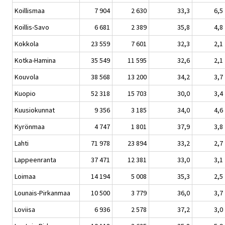
Koillismaa
7 904
2 630
33,3
6,5
Koillis-Savo
6 681
2 389
35,8
4,8
Kokkola
23 559
7 601
32,3
2,1
Kotka-Hamina
35 549
11 595
32,6
2,1
Kouvola
38 568
13 200
34,2
3,7
Kuopio
52 318
15 703
30,0
3,4
Kuusiokunnat
9 356
3 185
34,0
4,6
Kyrönmaa
4 747
1 801
37,9
3,8
Lahti
71 978
23 894
33,2
2,7
Lappeenranta
37 471
12 381
33,0
3,1
Loimaa
14 194
5 008
35,3
2,5
Lounais-Pirkanmaa
10 500
3 779
36,0
3,7
Loviisa
6 936
2 578
37,2
3,0