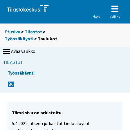
Valikko
Haku
Etusivu
>
Tilastot
>
Työssäkäynti
> Taulukot
Avaa valikko
TILASTOT
Työssäkäynti
S
S
i
i
i
i
r
r
r
r
y
y
Tämä sivu on arkistoitu.
t
t
5.4.2022 jälkeen julkaistut tiedot löydät
t
t