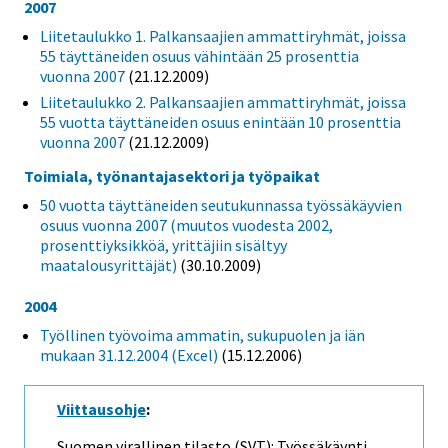
2007
Liitetaulukko 1. Palkansaajien ammattiryhmät, joissa
55 täyttäneiden osuus vähintään 25 prosenttia
vuonna 2007
(21.12.2009)
Liitetaulukko 2. Palkansaajien ammattiryhmät, joissa
55 vuotta täyttäneiden osuus enintään 10 prosenttia
vuonna 2007
(21.12.2009)
Toimiala, työnantajasektori ja työpaikat
50 vuotta täyttäneiden seutukunnassa työssäkäyvien
osuus vuonna 2007 (muutos vuodesta 2002,
prosenttiyksikköä, yrittäjiin sisältyy
maatalousyrittäjät)
(30.10.2009)
2004
Työllinen työvoima ammatin, sukupuolen ja iän
mukaan 31.12.2004 (Excel)
(15.12.2006)
Viittausohje
:
Suomen virallinen tilasto (SVT): Työssäkäynti