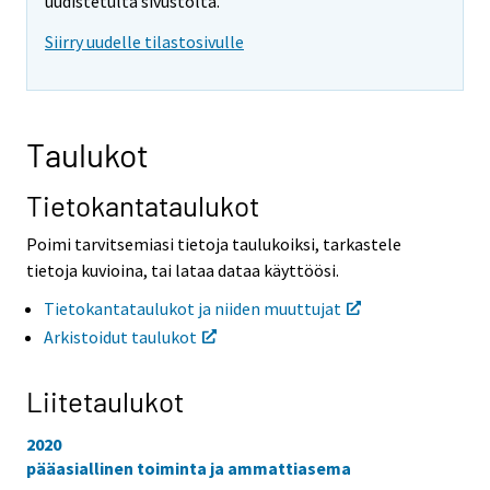
o
o
uudistetulta sivustolta.
i
i
Siirry uudelle tilastosivulle
s
s
e
e
e
e
n
n
p
p
Taulukot
a
a
l
l
v
v
Tietokantataulukot
e
e
l
l
Poimi tarvitsemiasi tietoja taulukoiksi, tarkastele
u
u
tietoja kuvioina, tai lataa dataa käyttöösi.
u
u
n
n
Tietokantataulukot ja niiden muuttujat
.
.
Arkistoidut taulukot
Liitetaulukot
2020
pääasiallinen toiminta ja ammattiasema