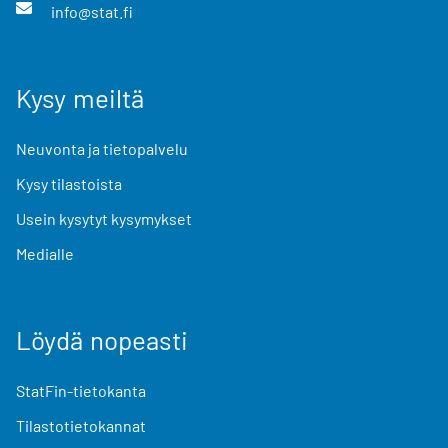
info@stat.fi
Kysy meiltä
Neuvonta ja tietopalvelu
Kysy tilastoista
Usein kysytyt kysymykset
Medialle
Löydä nopeasti
StatFin-tietokanta
Tilastotietokannat