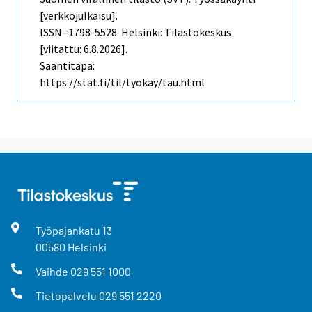
[verkkojulkaisu].
ISSN=1798-5528. Helsinki: Tilastokeskus
[viitattu: 6.8.2026].
Saantitapa:
https://stat.fi/til/tyokay/tau.html
Työpajankatu
13
00580
Helsinki
Vaihde
029 551 1000
Tietopalvelu
029 551 2220