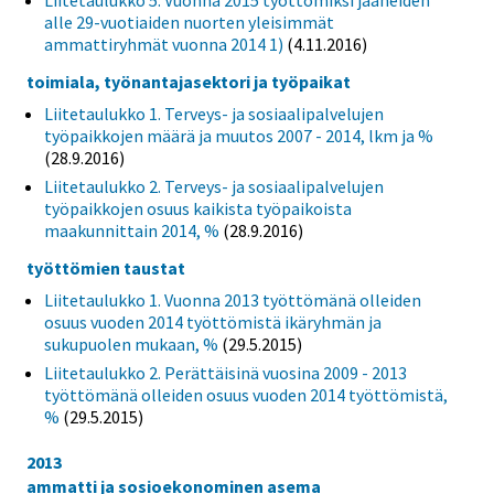
Liitetaulukko 5. Vuonna 2015 työttömiksi jääneiden
alle 29-vuotiaiden nuorten yleisimmät
ammattiryhmät vuonna 2014 1)
(4.11.2016)
toimiala, työnantajasektori ja työpaikat
Liitetaulukko 1. Terveys- ja sosiaalipalvelujen
työpaikkojen määrä ja muutos 2007 - 2014, lkm ja %
(28.9.2016)
Liitetaulukko 2. Terveys- ja sosiaalipalvelujen
työpaikkojen osuus kaikista työpaikoista
maakunnittain 2014, %
(28.9.2016)
työttömien taustat
Liitetaulukko 1. Vuonna 2013 työttömänä olleiden
osuus vuoden 2014 työttömistä ikäryhmän ja
sukupuolen mukaan, %
(29.5.2015)
Liitetaulukko 2. Perättäisinä vuosina 2009 - 2013
työttömänä olleiden osuus vuoden 2014 työttömistä,
%
(29.5.2015)
2013
ammatti ja sosioekonominen asema