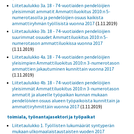
Liitetaulukko 3a. 18 - 74-vuotiaiden pendelöijien
yleisimmät ammatit Ammattiluokitus 2010:n 5-
numerotasolla ja pendelöijien osuus kaikista
ammattiryhmän työllisistä vuonna 2017
(1.11.2019)
Liitetaulukko 3b. 18 - 74-vuotiaiden pendelöijien
suurimmat osuudet Ammattiluokitus 2010:n 5-
numerotason ammattiluokissa vuonna 2017
(1.11.2019)
Liitetaulukko 4a. 18 - 74-vuotiaiden pendelöijien
yleisimpien Ammattiluokitus 2010:n 3-numerotason
ammattien jakautuminen kunnittain vuonna 2017
(1.11.2019)
Liitetaulukko 4b. 18 - 74-vuotiaiden pendelöijien
yleisimmät Ammattiluokitus 2010:n 3-numerotason
ammatit ja alueelle työpaikan kunnan mukaan
pendelöivien osuus alueen työpaikoista kunnittain ja
ammattiryhmittäin vuonna 2017
(1.11.2019)
toimiala, työnantajasektori ja työpaikat
Liitetaulukko 1. Työllisten lukumäärät syntyperän
mukaan ulkomaalaistaustaisten vuoden 2017