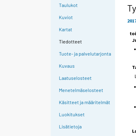
Taulukot
Ty
Kuviot
201
Kartat
to
J
Tiedotteet
Tuote- ja palvelutarjonta
Kuvaus
T
Laatuselosteet
Menetelmäselosteet
Käsitteet ja määritelmät
Luokitukset
Lisätietoja
L