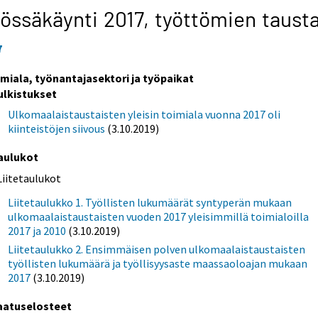
össäkäynti 2017,
työttömien taust
7
imiala, työnantajasektori ja työpaikat
ulkistukset
Ulkomaalaistaustaisten yleisin toimiala vuonna 2017 oli
kiinteistöjen siivous
(3.10.2019)
aulukot
Liitetaulukot
Liitetaulukko 1. Työllisten lukumäärät syntyperän mukaan
ulkomaalaistaustaisten vuoden 2017 yleisimmillä toimialoilla
2017 ja 2010
(3.10.2019)
Liitetaulukko 2. Ensimmäisen polven ulkomaalaistaustaisten
työllisten lukumäärä ja työllisyysaste maassaoloajan mukaan
2017
(3.10.2019)
aatuselosteet