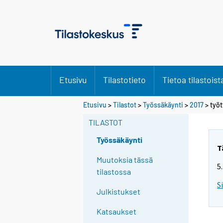
Etusivu
Tilastotieto
Tietoa tilastoist
Etusivu
>
Tilastot
>
Työssäkäynti
>
2017
>
työt
TILASTOT
Työssäkäynti
T
Muutoksia tässä
5
tilastossa
S
Julkistukset
Katsaukset