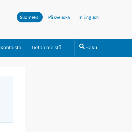
Suomeksi
På svenska
In English
nkohtaista
Tietoa meistä
Haku