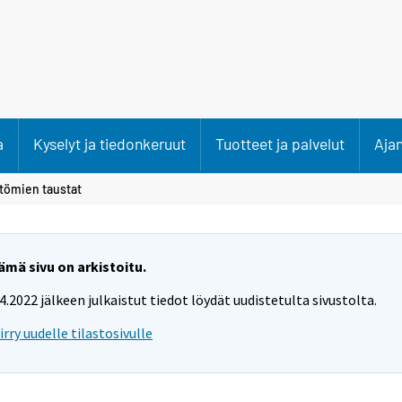
a
Kyselyt ja tiedonkeruut
Tuotteet ja palvelut
Aja
tömien taustat
ämä sivu on arkistoitu.
.4.2022 jälkeen julkaistut tiedot löydät uudistetulta sivustolta.
iirry uudelle tilastosivulle