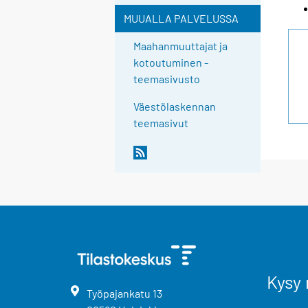
MUUALLA PALVELUSSA
Maahanmuuttajat ja
kotoutuminen -
teemasivusto
Väestölaskennan
teemasivut
Kysy 
Työpajankatu
13