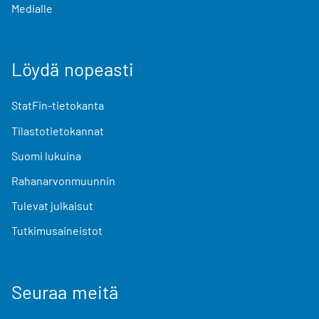
Medialle
Löydä nopeasti
StatFin-tietokanta
Tilastotietokannat
Suomi lukuina
Rahanarvonmuunnin
Tulevat julkaisut
Tutkimusaineistot
Seuraa meitä