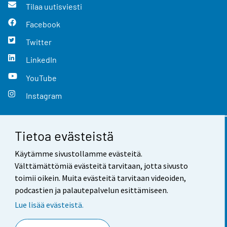
Tilaa uutisviesti
Facebook
Twitter
LinkedIn
YouTube
Instagram
Tietoa evästeistä
Yhteystiedot
Käytämme sivustollamme evästeitä.
Palaute
Välttämättömiä evästeitä tarvitaan, jotta sivusto
toimii oikein. Muita evästeitä tarvitaan videoiden,
Käyttöehdot
podcastien ja palautepalvelun esittämiseen.
Tietosuoja
Lue lisää evästeistä.
Saavutettavuus