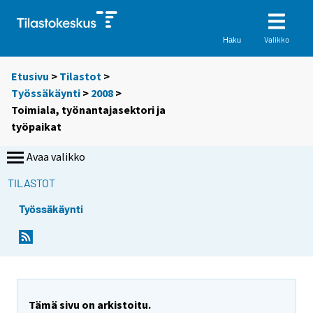
Valikko
Haku
Etusivu
>
Tilastot
>
Työssäkäynti
>
2008
>
Toimiala, työnantajasektori ja
työpaikat
Avaa valikko
TILASTOT
Työssäkäynti
Tämä sivu on arkistoitu.