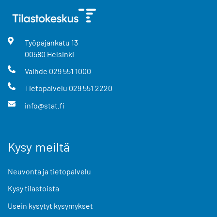
Työpajankatu
13
00580
Helsinki
Vaihde
029 551 1000
Tietopalvelu
029 551 2220
info@stat.fi
Kysy meiltä
Neuvonta ja tietopalvelu
Kysy tilastoista
Usein kysytyt kysymykset