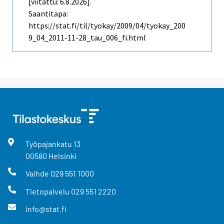
[viitattu: 6.8.2026].
Saantitapa:
https://stat.fi/til/tyokay/2009/04/tyokay_200
9_04_2011-11-28_tau_006_fi.html
Työpajankatu
13
00580
Helsinki
Vaihde
029 551 1000
Tietopalvelu
029 551 2220
info@stat.fi