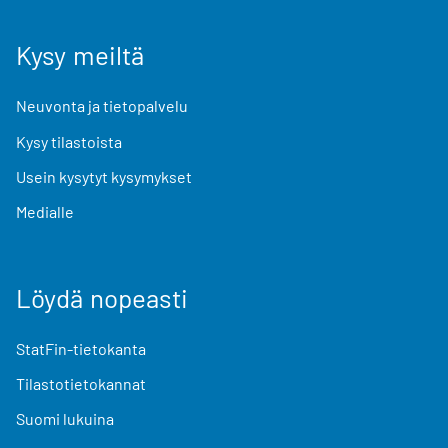
Kysy meiltä
Neuvonta ja tietopalvelu
Kysy tilastoista
Usein kysytyt kysymykset
Medialle
Löydä nopeasti
StatFin-tietokanta
Tilastotietokannat
Suomi lukuina