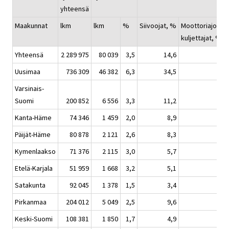
yhteensä
Maakunnat
lkm
lkm
%
Siivoojat, %
Moottoriajoneu
kuljettajat, %
Yhteensä
2 289 975
80 039
3,5
14,6
Uusimaa
736 309
46 382
6,3
34,5
Varsinais-
Suomi
200 852
6 556
3,3
11,2
Kanta-Häme
74 346
1 459
2,0
8,9
Päijät-Häme
80 878
2 121
2,6
8,3
Kymenlaakso
71 376
2 115
3,0
5,7
Etelä-Karjala
51 959
1 668
3,2
5,1
Satakunta
92 045
1 378
1,5
3,4
Pirkanmaa
204 012
5 049
2,5
9,6
Keski-Suomi
108 381
1 850
1,7
4,9