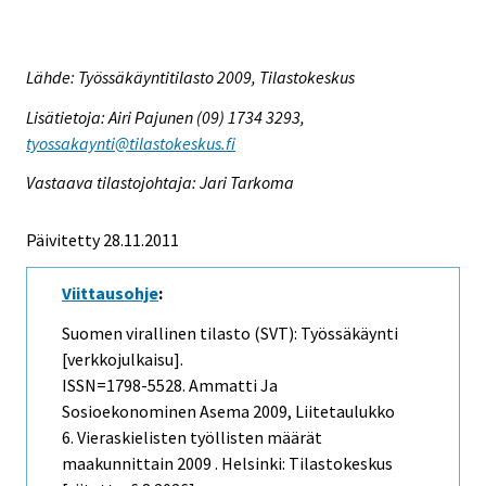
Lähde: Työssäkäyntitilasto 2009, Tilastokeskus
Lisätietoja: Airi Pajunen (09) 1734 3293,
tyossakaynti@tilastokeskus.fi
Vastaava tilastojohtaja: Jari Tarkoma
Päivitetty 28.11.2011
Viittausohje
:
Suomen virallinen tilasto (SVT): Työssäkäynti
[verkkojulkaisu].
ISSN=1798-5528.
Ammatti Ja
Sosioekonominen Asema
2009, Liitetaulukko
6. Vieraskielisten työllisten määrät
maakunnittain 2009 . Helsinki: Tilastokeskus