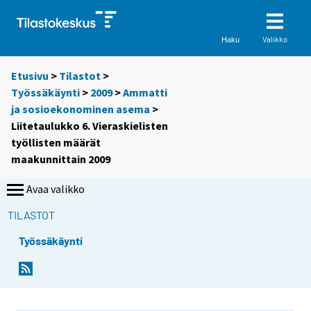
Valikko
Haku
Etusivu
>
Tilastot
>
Työssäkäynti
>
2009
>
Ammatti
ja sosioekonominen asema
>
Liitetaulukko 6. Vieraskielisten
työllisten määrät
maakunnittain 2009
Avaa valikko
TILASTOT
Työssäkäynti