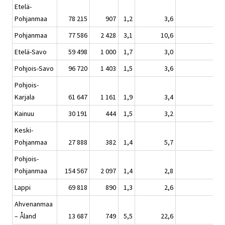
Etelä-
Pohjanmaa
78 215
907
1,2
3,6
Pohjanmaa
77 586
2 428
3,1
10,6
Etelä-Savo
59 498
1 000
1,7
3,0
Pohjois-Savo
96 720
1 403
1,5
3,6
Pohjois-
Karjala
61 647
1 161
1,9
3,4
Kainuu
30 191
444
1,5
3,2
Keski-
Pohjanmaa
27 888
382
1,4
5,7
Pohjois-
Pohjanmaa
154 567
2 097
1,4
2,8
Lappi
69 818
890
1,3
2,6
Ahvenanmaa
– Åland
13 687
749
5,5
22,6