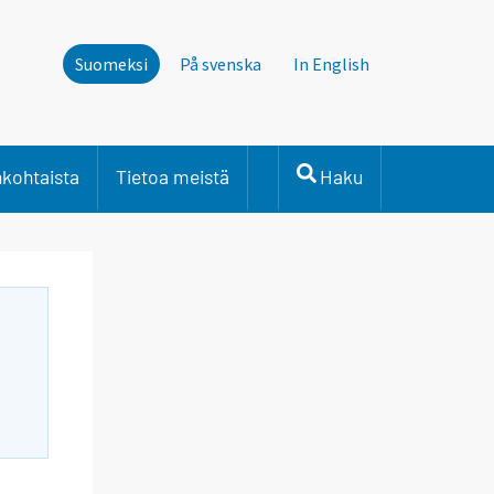
Suomeksi
På svenska
In English
nkohtaista
Tietoa meistä
Haku