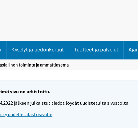
a
Kyselyt ja tiedonkeruut
Tuotteet ja palvelut
Aja
asiallinen toiminta ja ammattiasema
ämä sivu on arkistoitu.
.4.2022 jälkeen julkaistut tiedot löydät uudistetulta sivustolta.
iirry uudelle tilastosivulle