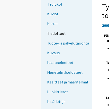
Taulukot
Ty
to
Kuviot
Kartat
200
Tiedotteet
Pä
J
Tuote- ja palvelutarjonta
Kuvaus
T
Laatuselosteet
Menetelmäselosteet
Käsitteet ja määritelmät
Luokitukset
L
Lisätietoja