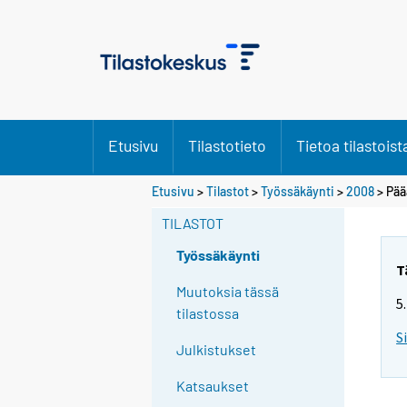
Etusivu
Tilastotieto
Tietoa tilastoist
Etusivu
>
Tilastot
>
Työssäkäynti
>
2008
>
Pää
TILASTOT
Työssäkäynti
T
Muutoksia tässä
5
tilastossa
S
Julkistukset
Katsaukset