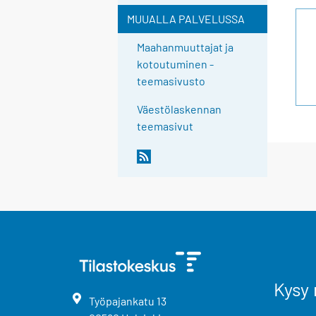
MUUALLA PALVELUSSA
Maahanmuuttajat ja
kotoutuminen -
teemasivusto
Väestölaskennan
teemasivut
Kysy 
Työpajankatu
13