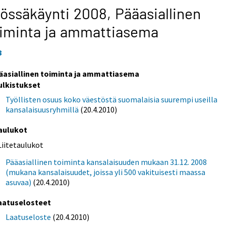
össäkäynti 2008,
Pääasiallinen
iminta ja ammattiasema
8
äasiallinen toiminta ja ammattiasema
ulkistukset
Työllisten osuus koko väestöstä suomalaisia suurempi useilla
kansalaisuusryhmillä
(20.4.2010)
aulukot
Liitetaulukot
Pääasiallinen toiminta kansalaisuuden mukaan 31.12. 2008
(mukana kansalaisuudet, joissa yli 500 vakituisesti maassa
asuvaa)
(20.4.2010)
aatuselosteet
Laatuseloste
(20.4.2010)