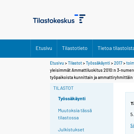
Etusivu
Tilastotieto
Tietoa tilastoist
Etusivu
>
Tilastot
>
Työssäkäynti
>
2017
>
toim
yleisimmät Ammattiluokitus 2010:n 3-numero
työpaikoista kunnittain ja ammattiryhmittäin
TILASTOT
Työssäkäynti
T
Muutoksia tässä
5
tilastossa
S
Julkistukset