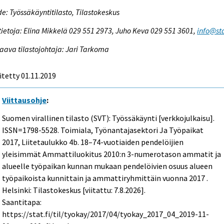
e: Työssäkäyntitilasto, Tilastokeskus
tietoja: Elina Mikkelä 029 551 2973, Juho Keva 029 551 3601,
info@sta
aava tilastojohtaja: Jari Tarkoma
itetty 01.11.2019
Viittausohje
:
Suomen virallinen tilasto (SVT): Työssäkäynti [verkkojulkaisu].
ISSN=1798-5528.
Toimiala, Työnantajasektori Ja Työpaikat
2017, Liitetaulukko 4b. 18–74-vuotiaiden pendelöijien
yleisimmät Ammattiluokitus 2010:n 3-numerotason ammatit ja
alueelle työpaikan kunnan mukaan pendelöivien osuus alueen
työpaikoista kunnittain ja ammattiryhmittäin vuonna 2017 .
Helsinki: Tilastokeskus [viitattu: 7.8.2026].
Saantitapa:
https://stat.fi/til/tyokay/2017/04/tyokay_2017_04_2019-11-