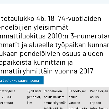
itetaulukko 4b. 18–74-vuotiaiden
ndelöijien yleisimmät
mattiluokitus 2010:n 3-numerota
matit ja alueelle työpaikan kunna
kaan pendelöivien osuus alueen
öpaikoista kunnittain ja
mattiryhmittäin vuonna 2017
a taulukko suurempana
attiryhmä
Työllisistä
Pendelöijien
Pendelöijien
Pendelöijien
L 2010 3-
pendelöi,
osuus kaikista
osuus
osuus
erotaso)
lkm
ammattiryhmän
Vantaan
Espoon
työllisistä, %
työpaikoista,
työpaikoista