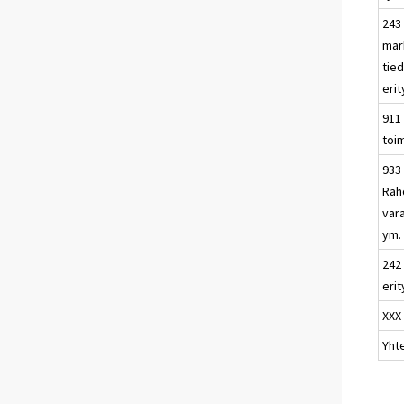
243
mark
tie
erit
911 
toim
933
Rahd
var
ym.
242 
erit
XXX
Yht