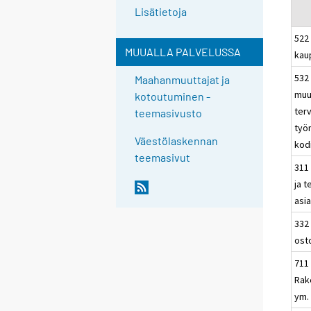
Lisätietoja
522 
MUUALLA PALVELUSSA
kau
532 
Maahanmuuttajat ja
muu
kotoutuminen -
ter
teemasivusto
työn
Väestölaskennan
kod
teemasivut
311
ja t
asia
332 
ost
711
Rak
ym.