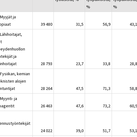
%
%
Myyjät ja
ppiaat
39 480
31,5
56,9
43,
Lähihoitajat,
t
veydenhuollon
tekijät ja
inhoitajat
28 793
23,7
33,8
28,
 Fysiikan, kemian
eknisten alojen
ntuntijat
28 264
47,5
71,3
58,
Myynti- ja
oagentit
26 463
47,6
73,2
60,
ennustyöntekijät
24 022
39,0
51,7
53,