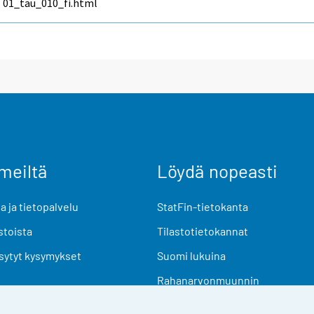
01_tau_010_fi.html
meiltä
Löydä nopeasti
 ja tietopalvelu
StatFin-tietokanta
stoista
Tilastotietokannat
sytyt kysymykset
Suomi lukuina
Rahanarvonmuunnin
Tulevat julkaisut