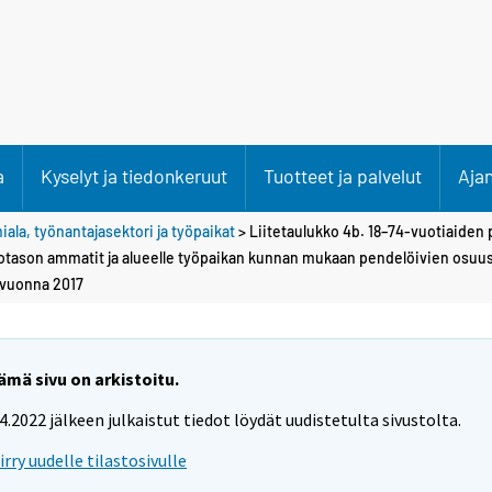
a
Kyselyt ja tiedonkeruut
Tuotteet ja palvelut
Aja
iala, työnantajasektori ja työpaikat
> Liitetaulukko 4b. 18–74-vuotiaiden 
tason ammatit ja alueelle työpaikan kunnan mukaan pendelöivien osuu
 vuonna 2017
ämä sivu on arkistoitu.
.4.2022 jälkeen julkaistut tiedot löydät uudistetulta sivustolta.
iirry uudelle tilastosivulle