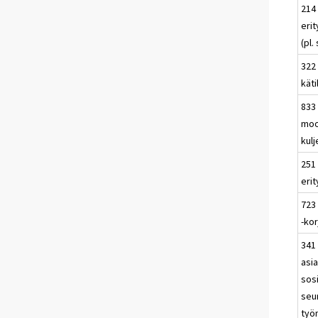
214
erit
(pl.
322 
käti
833
moo
kulj
251
erit
723
-kor
341 
asia
sosi
seu
työn