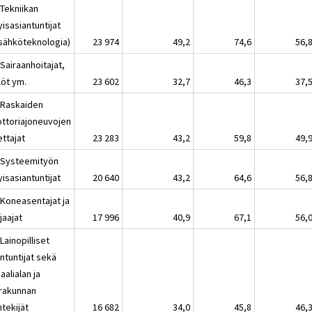
 Tekniikan
yisasiantuntijat
 sähköteknologia)
23 974
49,2
74,6
56,
Sairaanhoitajat,
löt ym.
23 602
32,7
46,3
37,
 Raskaiden
ttoriajoneuvojen
ettajat
23 283
43,2
59,8
49,
 Systeemityön
yisasiantuntijat
20 640
43,2
64,6
56,
 Koneasentajat ja
jaajat
17 996
40,9
67,1
56,
Lainopilliset
ntuntijat sekä
aalialan ja
rakunnan
tekijät
16 682
34,0
45,8
46,