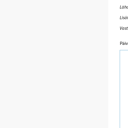
Lähd
Lisä
Vast
Päiv