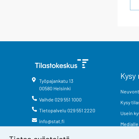
Kysy 
Työpajankatu
13
00580
Helsinki
Neuvonta
Vaihde
029 551 1000
Kysy tila
Tietopalvelu
029 551 2220
Usein ky
info@stat.fi
Medialle
Tietoa evästeistä