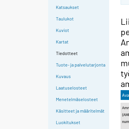
Katsaukset
Taulukot
Li
pe
Kuviot
Am
Kartat
am
Tiedotteet
mu
Tuote- ja palvelutarjonta
ty
Kuvaus
am
Laatuselosteet
Ava
Menetelmäselosteet
Amm
Käsitteet ja määritelmät
(AM
num
Luokitukset