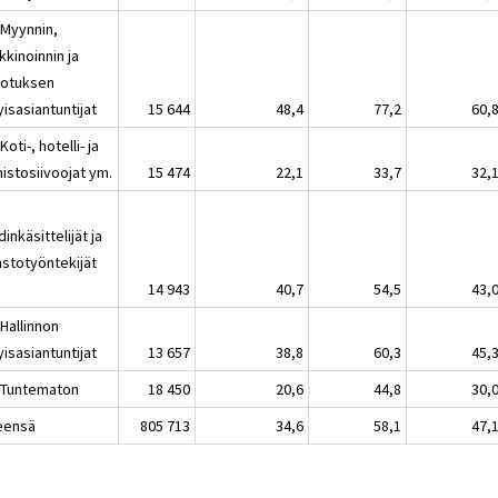
 Myynnin,
kinoinnin ja
dotuksen
yisasiantuntijat
15 644
48,4
77,2
60,
Koti-, hotelli- ja
istosiivoojat ym.
15 474
22,1
33,7
32,
inkäsittelijät ja
astotyöntekijät
14 943
40,7
54,5
43,
Hallinnon
yisasiantuntijat
13 657
38,8
60,3
45,
 Tuntematon
18 450
20,6
44,8
30,
eensä
805 713
34,6
58,1
47,