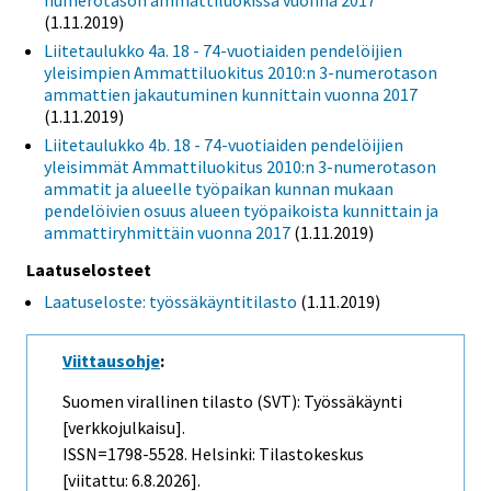
numerotason ammattiluokissa vuonna 2017
(1.11.2019)
Liitetaulukko 4a. 18 - 74-vuotiaiden pendelöijien
yleisimpien Ammattiluokitus 2010:n 3-numerotason
ammattien jakautuminen kunnittain vuonna 2017
(1.11.2019)
Liitetaulukko 4b. 18 - 74-vuotiaiden pendelöijien
yleisimmät Ammattiluokitus 2010:n 3-numerotason
ammatit ja alueelle työpaikan kunnan mukaan
pendelöivien osuus alueen työpaikoista kunnittain ja
ammattiryhmittäin vuonna 2017
(1.11.2019)
Laatuselosteet
Laatuseloste: työssäkäyntitilasto
(1.11.2019)
Viittausohje
:
Suomen virallinen tilasto (SVT): Työssäkäynti
[verkkojulkaisu].
ISSN=1798-5528. Helsinki: Tilastokeskus
[viitattu: 6.8.2026].