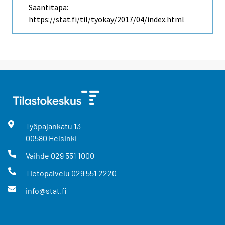
Saantitapa:
https://stat.fi/til/tyokay/2017/04/index.html
Työpajankatu
13
00580
Helsinki
Vaihde
029 551 1000
Tietopalvelu
029 551 2220
info@stat.fi