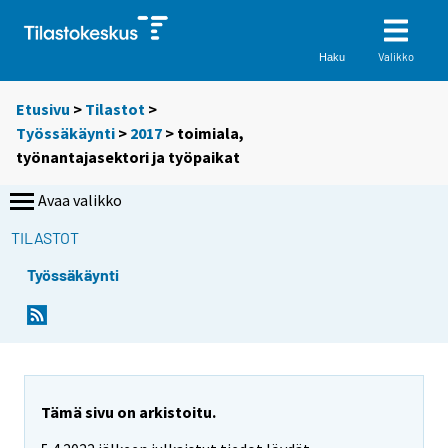
Valikko
Haku
Etusivu
>
Tilastot
>
Työssäkäynti
>
2017
>
toimiala,
työnantajasektori ja työpaikat
Avaa valikko
TILASTOT
Työssäkäynti
Tämä sivu on arkistoitu.