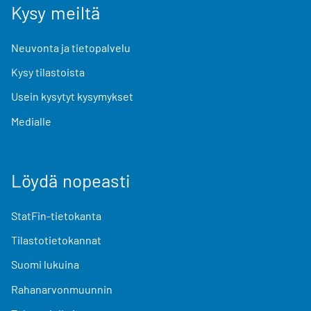
Kysy meiltä
Neuvonta ja tietopalvelu
Kysy tilastoista
Usein kysytyt kysymykset
Medialle
Löydä nopeasti
StatFin-tietokanta
Tilastotietokannat
Suomi lukuina
Rahanarvonmuunnin