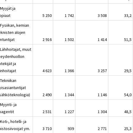
Myyjät ja
ppiaat
5 250
1 742
3 508
33,2
 Fysiikan, kemian
eknisten alojen
ntuntijat
2 916
1 502
1 414
51,5
Lähihoitajat, muut
veydenhuollon
tekijät ja
inhoitajat
4 623
1 366
3 257
29,5
 Tekniikan
yisasiantuntijat
 sähköteknologia)
2 490
1 344
1 146
54,0
Myynti- ja
oagentit
2 531
1 227
1 304
48,5
Koti-, hotelli- ja
istosiivoojat ym.
3 710
939
2 771
25,3