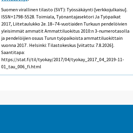
Suomen virallinen tilasto (SVT): Työssäkäynti [verkkojulkaisu].
ISSN=1798-5528.
Toimiala, Työnantajasektori Ja Työpaikat
2017, Liitetaulukko 2e. 18–74-vuotiaiden Turkuun pendelöivien
yleisimmät ammatit Ammattiluokitus 2010:n 3-numerotasolla
ja pendelöijien osuus Turun työpaikoista ammattiluokittain
vuonna 2017 . Helsinki: Tilastokeskus [viitattu: 7.8.2026].
Saantitapa:
https://stat.fi/til/tyokay/2017/04/tyokay_2017_04_2019-11-
01_tau_006_fi.html