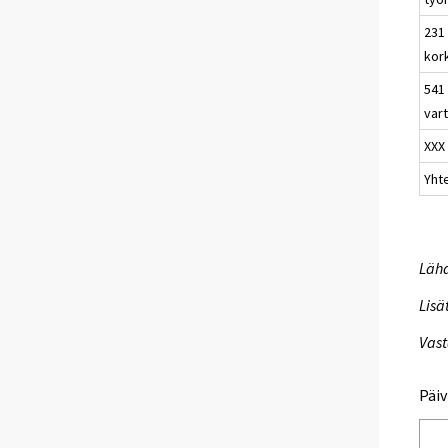
231 
kor
541 
vart
XXX
Yht
Lähd
Lisä
Vast
Päiv