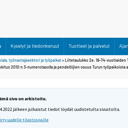
a
Kyselyt ja tiedonkeruut
Tuotteet ja palvelut
Aja
iala, työnantajasektori ja työpaikat
> Liitetaulukko 2e. 18–74-vuotiaiden
itus 2010:n 3-numerotasolla ja pendelöijien osuus Turun työpaikoista 
ämä sivu on arkistoitu.
.4.2022 jälkeen julkaistut tiedot löydät uudistetulta sivustolta.
iirry uudelle tilastosivulle