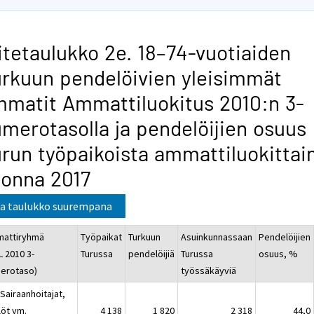
itetaulukko 2e. 18–74-vuotiaiden
rkuun pendelöivien yleisimmät
matit Ammattiluokitus 2010:n 3-
merotasolla ja pendelöijien osuus
run työpaikoista ammattiluokittai
onna 2017
a taulukko suurempana
attiryhmä
Työpaikat
Turkuun
Asuinkunnassaan
Pendelöijien
L 2010 3-
Turussa
pendelöijiä
Turussa
osuus, %
erotaso)
työssäkäyviä
Sairaanhoitajat,
löt ym.
4 138
1 820
2 318
44,0