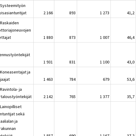
 Systeemityön
yisasiantuntijat
2 166
893
1 273
41,2
 Raskaiden
ttoriajoneuvojen
ettajat
1 880
873
1 007
46,4
ennustyöntekijät
1 931
831
1 100
43,0
 Koneasentajat ja
jaajat
1 463
784
679
53,6
Ravintola- ja
rtaloustyöntekijät
2 142
765
1 377
35,7
Lainopilliset
ntuntijat sekä
aalialan ja
rakunnan
tekijät
1 857
690
1 167
37,2