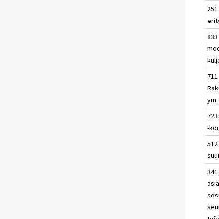
251
erit
833
moo
kulj
711
Rak
ym.
723
-kor
512 
suu
341 
asia
sosi
seu
työn