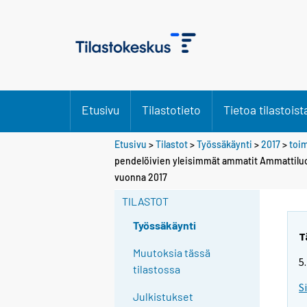
Etusivu
Tilastotieto
Tietoa tilastoist
Etusivu
>
Tilastot
>
Työssäkäynti
>
2017
>
toim
pendelöivien yleisimmät ammatit Ammattiluok
vuonna 2017
TILASTOT
Työssäkäynti
T
Muutoksia tässä
5
tilastossa
S
Julkistukset