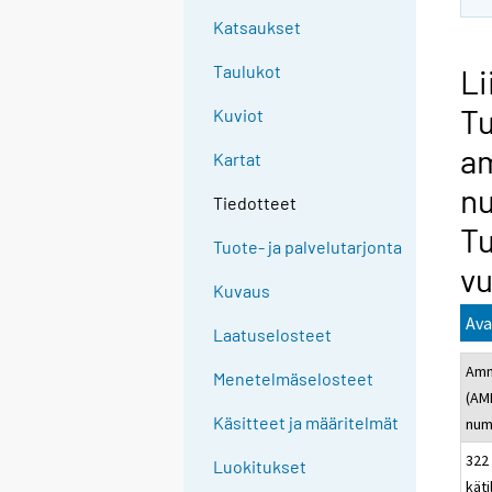
Katsaukset
Taulukot
Li
Tu
Kuviot
am
Kartat
nu
Tiedotteet
Tu
Tuote- ja palvelutarjonta
vu
Kuvaus
Ava
Laatuselosteet
Amm
Menetelmäselosteet
(AM
Käsitteet ja määritelmät
num
322 
Luokitukset
käti