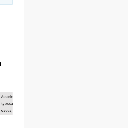
n
Asuinkunnassaan
työssäkäyvien
osuus, %
56,0