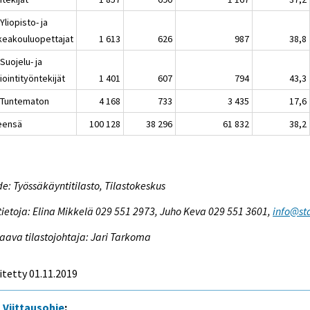
Yliopisto- ja
keakouluopettajat
1 613
626
987
38,8
Suojelu- ja
iointityöntekijät
1 401
607
794
43,3
 Tuntematon
4 168
733
3 435
17,6
eensä
100 128
38 296
61 832
38,2
e: Työssäkäyntitilasto, Tilastokeskus
tietoja: Elina Mikkelä 029 551 2973, Juho Keva 029 551 3601,
info@sta
aava tilastojohtaja: Jari Tarkoma
itetty 01.11.2019
Viittausohje
: