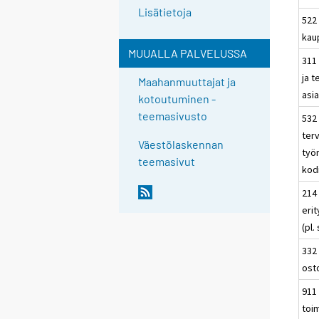
Lisätietoja
522 
kau
MUUALLA PALVELUSSA
311
ja t
Maahanmuuttajat ja
asia
kotoutuminen -
teemasivusto
532 
ter
Väestölaskennan
työn
teemasivut
kod
214
erit
(pl.
332 
ost
911 
toim