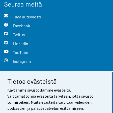
Seuraa meitä
Tilaa uutisviesti
Facebook
Twitter
LinkedIn
YouTube
Instagram
Tietoa evästeistä
Yhteystiedot
Käytämme sivustollamme evästeitä.
Palaute
Välttämättömiä evästeitä tarvitaan, jotta sivusto
toimii oikein. Muita evästeitä tarvitaan videoiden,
Käyttöehdot
podcastien ja palautepalvelun esittämiseen.
Tietosuoja