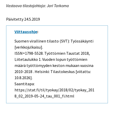
Vastaava tilastojohtaja: Jari Tarkoma
Päivitetty 24.5.2019
Viittausohje
:
Suomen virallinen tilasto (SVT): Työssäkäynti
[verkkojulkaisu].
ISSN=1798-5528.
Työttömien Taustat
2018,
Liitetaulukko 1. Vuoden lopun työttömien
määrä työttömyyden keston mukaan vuosina
2010-2018 . Helsinki: Tilastokeskus [viitattu:
10.8.2026].
Saantitapa:
https://stat.fi/til/tyokay/2018/02/tyokay_201
8_02_2019-05-24_tau_001_fi.html