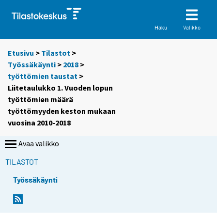
Valikko
Haku
Etusivu
>
Tilastot
>
Työssäkäynti
>
2018
>
työttömien taustat
>
Liitetaulukko 1. Vuoden lopun
työttömien määrä
työttömyyden keston mukaan
vuosina 2010-2018
Avaa valikko
TILASTOT
Työssäkäynti