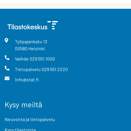
Työpajankatu
13
00580
Helsinki
Vaihde
029 551 1000
Tietopalvelu
029 551 2220
info@stat.fi
Kysy meiltä
Neuvonta ja tietopalvelu
Kysy tilastoista