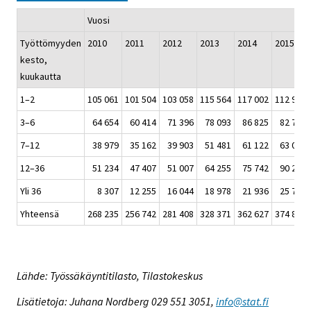
Vuosi
Työttömyyden
2010
2011
2012
2013
2014
2015
kesto,
kuukautta
1–2
105 061
101 504
103 058
115 564
117 002
112 967
3–6
64 654
60 414
71 396
78 093
86 825
82 799
7–12
38 979
35 162
39 903
51 481
61 122
63 092
12–36
51 234
47 407
51 007
64 255
75 742
90 272
Yli 36
8 307
12 255
16 044
18 978
21 936
25 732
Yhteensä
268 235
256 742
281 408
328 371
362 627
374 862
Lähde: Työssäkäyntitilasto, Tilastokeskus
Lisätietoja: Juhana Nordberg 029 551 3051,
info@stat.fi