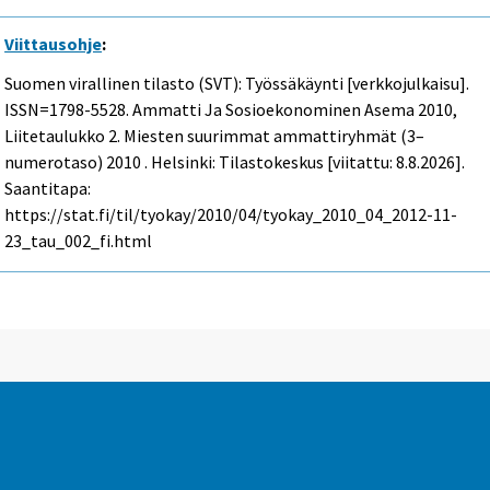
Viittausohje
:
Suomen virallinen tilasto (SVT): Työssäkäynti [verkkojulkaisu].
ISSN=1798-5528.
Ammatti Ja Sosioekonominen Asema
2010,
Liitetaulukko 2. Miesten suurimmat ammattiryhmät (3–
numerotaso) 2010 . Helsinki: Tilastokeskus [viitattu: 8.8.2026].
Saantitapa:
https://stat.fi/til/tyokay/2010/04/tyokay_2010_04_2012-11-
23_tau_002_fi.html