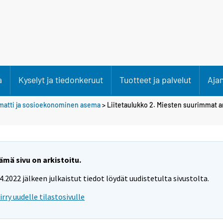
a
Kyselyt ja tiedonkeruut
Tuotteet ja palvelut
Aja
atti ja sosioekonominen asema
> Liitetaulukko 2. Miesten suurimmat 
ämä sivu on arkistoitu.
.4.2022 jälkeen julkaistut tiedot löydät uudistetulta sivustolta.
iirry uudelle tilastosivulle