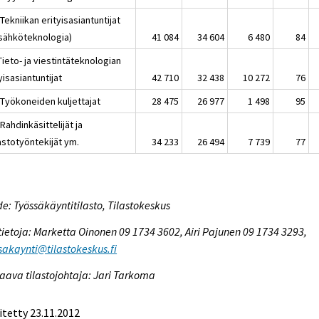
Tekniikan erityisasiantuntijat
 sähköteknologia)
41 084
34 604
6 480
84
Tieto- ja viestintäteknologian
yisasiantuntijat
42 710
32 438
10 272
76
 Työkoneiden kuljettajat
28 475
26 977
1 498
95
Rahdinkäsittelijät ja
astotyöntekijät ym.
34 233
26 494
7 739
77
e: Työssäkäyntitilasto, Tilastokeskus
tietoja: Marketta Oinonen 09 1734 3602, Airi Pajunen 09 1734 3293,
sakaynti@tilastokeskus.fi
aava tilastojohtaja: Jari Tarkoma
itetty 23.11.2012