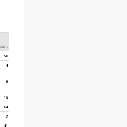
0
aiset
50
4
6
19
64
3
41