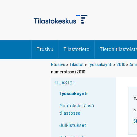
Etusivu
Tilastotieto
Tietoa tilastoist
Etusivu
>
Tilastot
>
Työssäkäynti
>
2010
>
Amm
numerotaso) 2010
TILASTOT
Työssäkäynti
T
Muutoksia tässä
5
tilastossa
S
Julkistukset