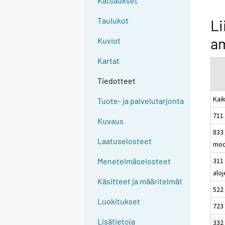
Katsaukset
Taulukot
Li
a
Kuviot
Kartat
Tiedotteet
Kaik
Tuote- ja palvelutarjonta
711
Kuvaus
833
Laatuselosteet
moo
311 
Menetelmäselosteet
aloj
Käsitteet ja määritelmät
522
Luokitukset
723 
Lisätietoja
332 