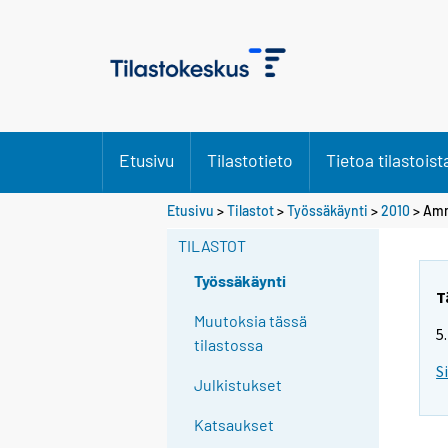
Etusivu
Tilastotieto
Tietoa tilastoist
Etusivu
>
Tilastot
>
Työssäkäynti
>
2010
>
Amm
TILASTOT
Työssäkäynti
T
Muutoksia tässä
5
tilastossa
S
Julkistukset
Katsaukset