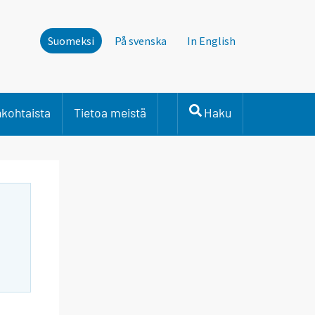
Suomeksi
På svenska
In English
nkohtaista
Tietoa meistä
Haku