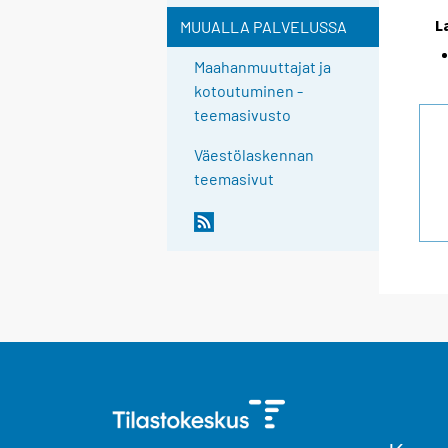
L
MUUALLA PALVELUSSA
Maahanmuuttajat ja
kotoutuminen -
teemasivusto
Väestölaskennan
teemasivut