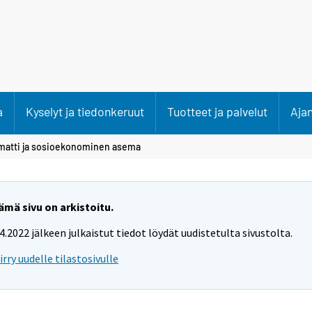
a
Kyselyt ja tiedonkeruut
Tuotteet ja palvelut
Aja
atti ja sosioekonominen asema
ämä sivu on arkistoitu.
.4.2022 jälkeen julkaistut tiedot löydät uudistetulta sivustolta.
iirry uudelle tilastosivulle