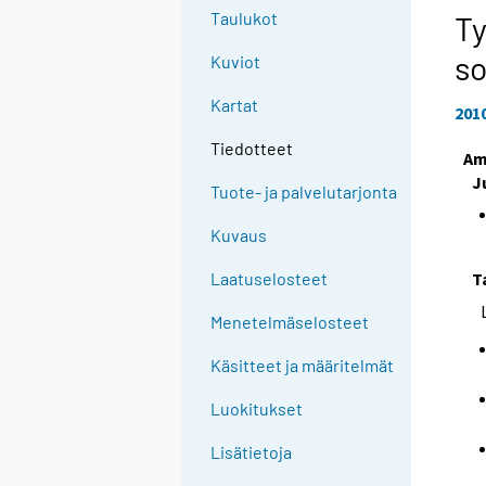
Taulukot
Ty
s
Kuviot
Kartat
201
Tiedotteet
Am
J
Tuote- ja palvelutarjonta
Kuvaus
T
Laatuselosteet
Menetelmäselosteet
Käsitteet ja määritelmät
Luokitukset
Lisätietoja