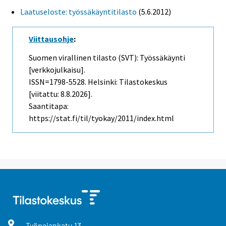
Laatuseloste: työssäkäyntitilasto
(5.6.2012)
Viittausohje
:
Suomen virallinen tilasto (SVT): Työssäkäynti
[verkkojulkaisu].
ISSN=1798-5528. Helsinki: Tilastokeskus
[viitattu: 8.8.2026].
Saantitapa:
https://stat.fi/til/tyokay/2011/index.html
Työpajankatu
13