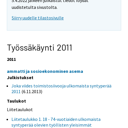
5.4.2022 jälkeen julkaistut tiedot löydät
uudistetulta sivustolta.
Siirry uudelle tilastosivulle
Työssäkäynti 2011
2011
ammatti ja sosioekonominen asema
Julkistukset
Joka viides toimistosiivooja ulkomaista syntyperää
2011
(6.11.2013)
Taulukot
Liitetaulukot
Liitetaulukko 1. 18 - 74-vuotiaiden ulkomaista
syntyperää olevien työllisten yleisimmät