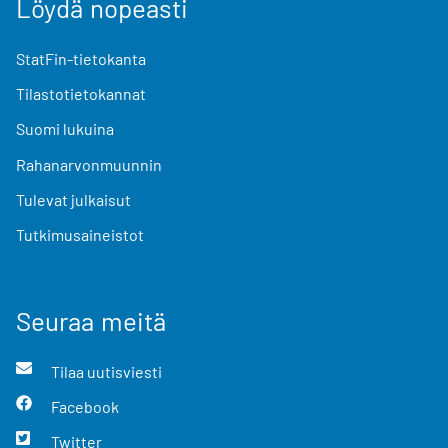
Löydä nopeasti
StatFin-tietokanta
Tilastotietokannat
Suomi lukuina
Rahanarvonmuunnin
Tulevat julkaisut
Tutkimusaineistot
Seuraa meitä
Tilaa uutisviesti
Facebook
Twitter