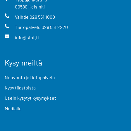
00580
Helsinki
Vaihde
029 551 1000
Tietopalvelu
029 551 2220
info@stat.fi
Kysy meiltä
Neuvonta ja tietopalvelu
Kysy tilastoista
Usein kysytyt kysymykset
Medialle