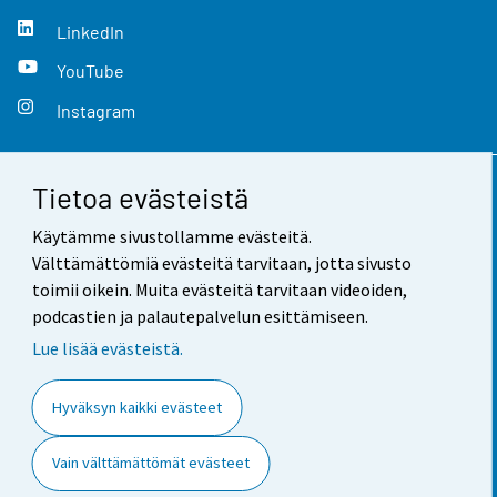
LinkedIn
YouTube
Instagram
Tietoa evästeistä
Yhteystiedot
Käytämme sivustollamme evästeitä.
Palaute
Välttämättömiä evästeitä tarvitaan, jotta sivusto
toimii oikein. Muita evästeitä tarvitaan videoiden,
Käyttöehdot
podcastien ja palautepalvelun esittämiseen.
Tietosuoja
Lue lisää evästeistä.
Saavutettavuus
Hyväksyn kaikki evästeet
Tietoa sivustosta
Vain välttämättömät evästeet
Evästeasetukset