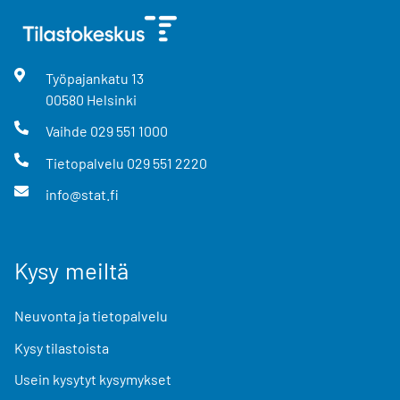
Työpajankatu
13
00580
Helsinki
Vaihde
029 551 1000
Tietopalvelu
029 551 2220
info@stat.fi
Kysy meiltä
Neuvonta ja tietopalvelu
Kysy tilastoista
Usein kysytyt kysymykset