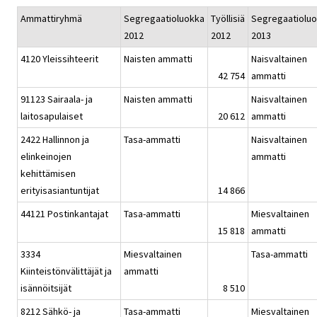
Ammattiryhmä
Segregaatioluokka
Työllisiä
Segregaatiolu
2012
2012
2013
4120 Yleissihteerit
Naisten ammatti
Naisvaltainen
42 754
ammatti
91123 Sairaala- ja
Naisten ammatti
Naisvaltainen
laitosapulaiset
20 612
ammatti
2422 Hallinnon ja
Tasa-ammatti
Naisvaltainen
elinkeinojen
ammatti
kehittämisen
erityisasiantuntijat
14 866
44121 Postinkantajat
Tasa-ammatti
Miesvaltainen
15 818
ammatti
3334
Miesvaltainen
Tasa-ammatti
Kiinteistönvälittäjät ja
ammatti
isännöitsijät
8 510
8212 Sähkö- ja
Tasa-ammatti
Miesvaltainen