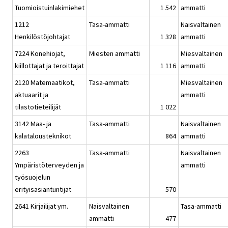
Tuomioistuinlakimiehet
1 542
ammatti
1212
Tasa-ammatti
Naisvaltainen
Henkilöstöjohtajat
1 328
ammatti
7224 Konehiojat,
Miesten ammatti
Miesvaltainen
kiillottajat ja teroittajat
1 116
ammatti
2120 Matemaatikot,
Tasa-ammatti
Miesvaltainen
aktuaarit ja
ammatti
tilastotieteilijät
1 022
3142 Maa- ja
Tasa-ammatti
Naisvaltainen
kalatalousteknikot
864
ammatti
2263
Tasa-ammatti
Naisvaltainen
Ympäristöterveyden ja
ammatti
työsuojelun
erityisasiantuntijat
570
2641 Kirjailijat ym.
Naisvaltainen
Tasa-ammatti
ammatti
477