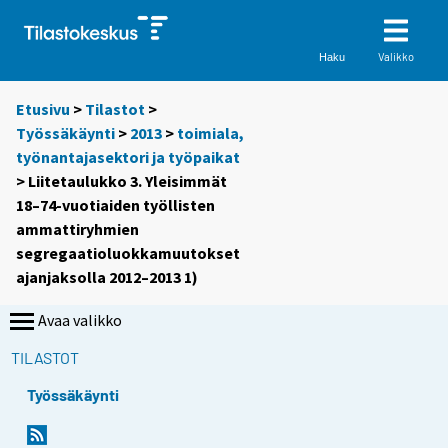
Valikko
Haku
Etusivu
>
Tilastot
>
Työssäkäynti
>
2013
>
toimiala,
työnantajasektori ja työpaikat
> Liitetaulukko 3. Yleisimmät
18–74-vuotiaiden työllisten
ammattiryhmien
segregaatioluokkamuutokset
ajanjaksolla 2012–2013 1)
Avaa valikko
TILASTOT
Työssäkäynti