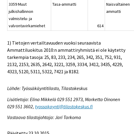
3359 Muut
Tasa-ammatti
Naisvaltainen
julkishallinnon
ammatti
valmistelu- ja
valvontavirkamiehet
614
1) Tietojen vertailtavuuden vuoksi seuraavista
Ammattiluokitus 2010:n ammattiryhmistä ei ole käytetty
tarkempia tasoja: 25, 83, 233, 234, 265, 342, 351, 752, 931,
2132, 2153, 2635, 2642, 3221, 3259, 3334, 3412, 3435, 4229,
4323, 5120, 5311, 5322, 7421 ja 8182.
Lähde: Työssäkäyntitilasto, Tilastokeskus
Lisätietoja: Elina Mikkelä 029 551 2973, Marketta Oinonen
029 551 3602,
tyossakaynti@tilastokeskus.fi
Vastaava tilastojohtaja: Jari Tarkoma
Päivitetty 23.10.2015