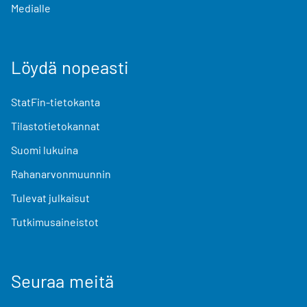
Medialle
Löydä nopeasti
StatFin-tietokanta
Tilastotietokannat
Suomi lukuina
Rahanarvonmuunnin
Tulevat julkaisut
Tutkimusaineistot
Seuraa meitä