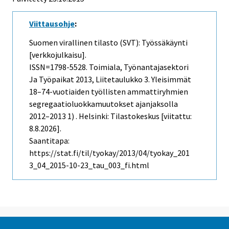
Viittausohje
:
Suomen virallinen tilasto (SVT): Työssäkäynti
[verkkojulkaisu].
ISSN=1798-5528.
Toimiala, Työnantajasektori
Ja Työpaikat
2013, Liitetaulukko 3. Yleisimmät
18–74-vuotiaiden työllisten ammattiryhmien
segregaatioluokkamuutokset ajanjaksolla
2012–2013 1) . Helsinki: Tilastokeskus [viitattu:
8.8.2026].
Saantitapa:
https://stat.fi/til/tyokay/2013/04/tyokay_201
3_04_2015-10-23_tau_003_fi.html