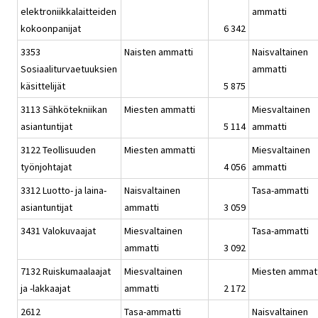
elektroniikkalaitteiden
ammatti
kokoonpanijat
6 342
3353
Naisten ammatti
Naisvaltainen
Sosiaaliturvaetuuksien
ammatti
käsittelijät
5 875
3113 Sähkötekniikan
Miesten ammatti
Miesvaltainen
asiantuntijat
5 114
ammatti
3122 Teollisuuden
Miesten ammatti
Miesvaltainen
työnjohtajat
4 056
ammatti
3312 Luotto- ja laina-
Naisvaltainen
Tasa-ammatti
asiantuntijat
ammatti
3 059
3431 Valokuvaajat
Miesvaltainen
Tasa-ammatti
ammatti
3 092
7132 Ruiskumaalaajat
Miesvaltainen
Miesten ammat
ja -lakkaajat
ammatti
2 172
2612
Tasa-ammatti
Naisvaltainen