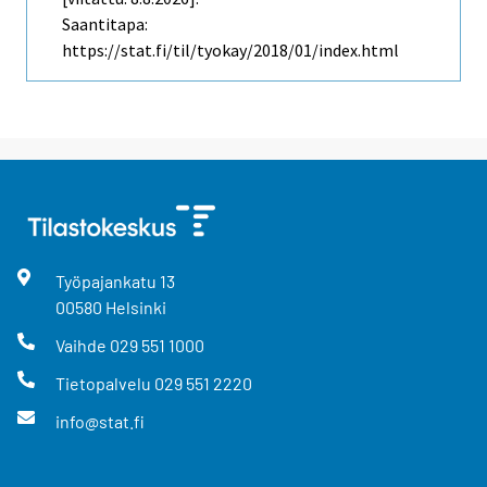
Saantitapa:
https://stat.fi/til/tyokay/2018/01/index.html
Työpajankatu
13
00580
Helsinki
Vaihde
029 551 1000
Tietopalvelu
029 551 2220
info@stat.fi