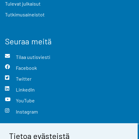
Tulevat julkaisut
Tutkimusaineistot
Seuraa meitä
Tilaa uutisviesti
Facebook
Twitter
LinkedIn
YouTube
Instagram
Tietoa evästeistä
Yhteystiedot