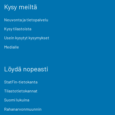
Kysy meiltä
Neuvonta ja tietopalvelu
Kysy tilastoista
Usein kysytyt kysymykset
Medialle
Löydä nopeasti
StatFin-tietokanta
Tilastotietokannat
Suomi lukuina
Rahanarvonmuunnin