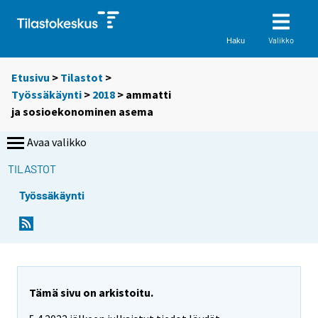
Valikko
Haku
Etusivu
>
Tilastot
>
Työssäkäynti
>
2018
>
ammatti
ja sosioekonominen asema
Avaa valikko
TILASTOT
Työssäkäynti
Tämä sivu on arkistoitu.