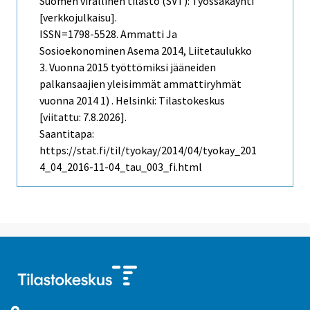
Suomen virallinen tilasto (SVT): Työssäkäynti
[verkkojulkaisu].
ISSN=1798-5528.
Ammatti Ja
Sosioekonominen Asema
2014, Liitetaulukko
3. Vuonna 2015 työttömiksi jääneiden
palkansaajien yleisimmät ammattiryhmät
vuonna 2014 1) . Helsinki: Tilastokeskus
[viitattu: 7.8.2026].
Saantitapa:
https://stat.fi/til/tyokay/2014/04/tyokay_201
4_04_2016-11-04_tau_003_fi.html