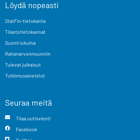
Löydä nopeasti
StatFin-tietokanta
Tilastotietokannat
Suomi lukuina
Rahanarvonmuunnin
Tulevat julkaisut
Tutkimusaineistot
Seuraa meitä
Tilaa uutisviesti
Facebook