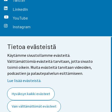
Twitter
LinkedIn
YouTube
Instagram
Tietoa evästeistä
Yhteystiedot
Käytämme sivustollamme evästeitä.
Palaute
Välttämättömiä evästeitä tarvitaan, jotta sivusto
toimii oikein. Muita evästeitä tarvitaan videoiden,
Käyttöehdot
podcastien ja palautepalvelun esittämiseen.
Tietosuoja
Lue lisää evästeistä.
Saavutettavuus
Hyväksyn kaikki evästeet
Tietoa sivustosta
Vain välttämättömät evästeet
Evästeasetukset