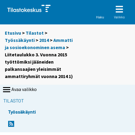
Valikko
Haku
Etusivu
>
Tilastot
>
Työssäkäynti
>
2014
>
Ammatti
ja sosioekonominen asema
>
Liitetaulukko 3. Vuonna 2015
työttömiksi jääneiden
palkansaajien yleisimmät
ammattiryhmät vuonna 2014 1)
Avaa valikko
TILASTOT
Työssäkäynti