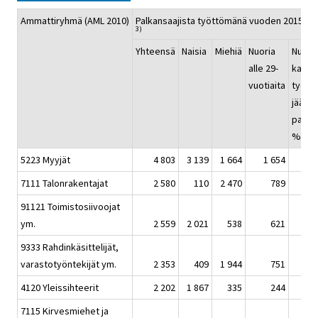
Ammattiryhmä (AML 2010)
Palkansaajista työttömänä vuoden 2015 lo
3)
Yhteensä
Naisia
Miehiä
Nuoria
Nuort
alle 29-
kaikis
vuotiaita
tyött
jäänei
palkan
4)
%
5223 Myyjät
4 803
3 139
1 664
1 654
7111 Talonrakentajat
2 580
110
2 470
789
91121 Toimistosiivoojat
ym.
2 559
2 021
538
621
9333 Rahdinkäsittelijät,
varastotyöntekijät ym.
2 353
409
1 944
751
4120 Yleissihteerit
2 202
1 867
335
244
7115 Kirvesmiehet ja