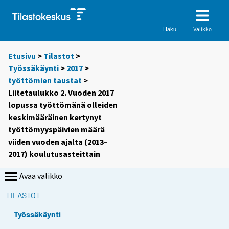
Valikko
Haku
Etusivu
>
Tilastot
>
Työssäkäynti
>
2017
>
työttömien taustat
>
Liitetaulukko 2. Vuoden 2017
lopussa työttömänä olleiden
keskimääräinen kertynyt
työttömyyspäivien määrä
viiden vuoden ajalta (2013–
2017) koulutusasteittain
Avaa valikko
TILASTOT
Työssäkäynti