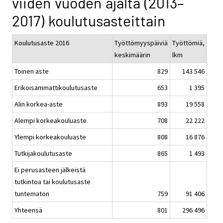
viiden vuoden ajalta (2013–
2017) koulutusasteittain
Koulutusaste 2016
Työttömyyspäiviä
Työttömiä,
keskimäärin
lkm
Toinen aste
829
143 546
Erikoisammattikoulutusaste
653
1 395
Alin korkea-aste
893
19 558
Alempi korkeakouluaste
708
22 222
Ylempi korkeakouluaste
808
16 876
Tutkijakoulutusaste
865
1 493
Ei perusasteen jälkeistä
tutkintoa tai koulutusaste
tuntematon
759
91 406
Yhteensä
801
296 496