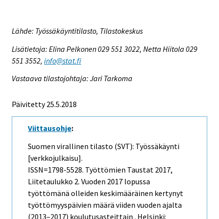
Lähde: Työssäkäyntitilasto, Tilastokeskus
Lisätietoja: Elina Pelkonen 029 551 3022, Netta Hiitola 029
551 3552,
info@stat.fi
Vastaava tilastojohtaja: Jari Tarkoma
Päivitetty 25.5.2018
Viittausohje
:
Suomen virallinen tilasto (SVT): Työssäkäynti
[verkkojulkaisu].
ISSN=1798-5528.
Työttömien Taustat
2017,
Liitetaulukko 2. Vuoden 2017 lopussa
työttömänä olleiden keskimääräinen kertynyt
työttömyyspäivien määrä viiden vuoden ajalta
(2013–2017) koulutusasteittain . Helsinki: