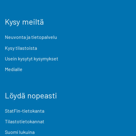
Kysy meiltä
Neuvonta ja tietopalvelu
Kysy tilastoista
Usein kysytyt kysymykset
Medialle
Löydä nopeasti
StatFin-tietokanta
Tilastotietokannat
Suomi lukuina