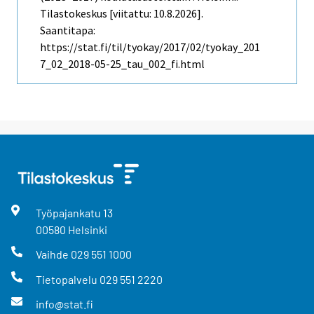
Tilastokeskus [viitattu: 10.8.2026].
Saantitapa:
https://stat.fi/til/tyokay/2017/02/tyokay_201
7_02_2018-05-25_tau_002_fi.html
Työpajankatu
13
00580
Helsinki
Vaihde
029 551 1000
Tietopalvelu
029 551 2220
info@stat.fi