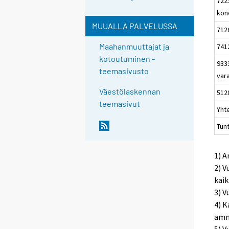
722
kon
MUUALLA PALVELUSSA
712
Maahanmuuttajat ja
741
kotoutuminen -
9333
teemasivusto
var
Väestölaskennan
5120
teemasivut
Yht
Tun
1) 
2) V
kaik
3) V
4) K
amma
5) V