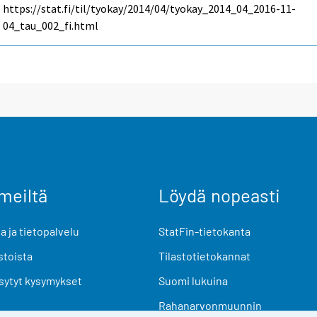
https://stat.fi/til/tyokay/2014/04/tyokay_2014_04_2016-11-
04_tau_002_fi.html
meiltä
Löydä nopeasti
 ja tietopalvelu
StatFin-tietokanta
stoista
Tilastotietokannat
sytyt kysymykset
Suomi lukuina
Rahanarvonmuunnin