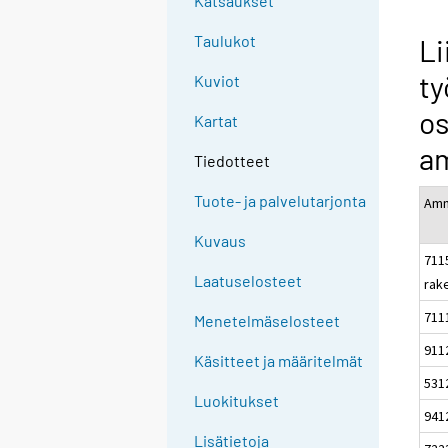
Katsaukset
Taulukot
Li
ty
Kuviot
os
Kartat
a
Tiedotteet
Tuote- ja palvelutarjonta
Amm
Kuvaus
711
Laatuselosteet
rak
711
Menetelmäselosteet
9112
Käsitteet ja määritelmät
531
Luokitukset
941
Lisätietoja