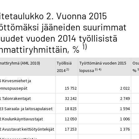
itetaulukko 2. Vuonna 2015
öttömäksi jääneiden suurimmat
uudet vuoden 2014 työllisistä
1)
mmattiryhmittäin, %
attiryhmä (AML 2010)
Työllisiä
Työttömänä vuoden 2015
Os
2)
3)
4)
5
2014
lopussa
%
5 Kirvesmiehet ja
ennuspuusepät
15 752
2 022
1 Talonrakentajat
32 242
2 749
3 Sairaala- ja laitosapulaiset
18 825
1 594
2 Koulunkäyntiavustajat
12 050
1 006
2 Avustavat keittiötyöntekijät
17 253
1 376