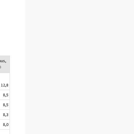
uus,
)
12,8
8,5
8,5
8,3
8,0