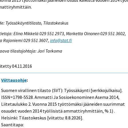
attiryhmittäin.
e: Työssäkäyntitilasto, Tilastokeskus
tietoja: Elina Mikkelä 029 551 2973, Marketta Oinonen 029 551 3602,
a Rajaniemi 029 551 3607,
info@stat.fi
aava tilastojohtaja: Jari Tarkoma
itetty 04.11.2016
Viittausohje
:
Suomen virallinen tilasto (SVT): Työssäkäynti [verkkojulkaisu].
ISSN=1798-5528.
Ammatti Ja Sosioekonominen Asema
2014,
Liitetaulukko 2. Vuonna 2015 työttömäksi jääneiden suurimmat
osuudet vuoden 2014 työllisistä ammattiryhmittäin, % 1) .
Helsinki: Tilastokeskus [viitattu: 8.8.2026].
Saantitapa: