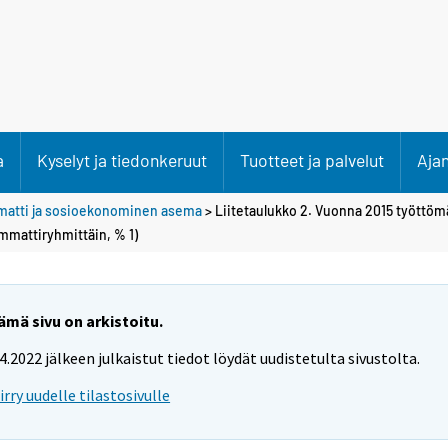
a
Kyselyt ja tiedonkeruut
Tuotteet ja palvelut
Aja
atti ja sosioekonominen asema
> Liitetaulukko 2. Vuonna 2015 työttöm
mmattiryhmittäin, % 1)
ämä sivu on arkistoitu.
.4.2022 jälkeen julkaistut tiedot löydät uudistetulta sivustolta.
iirry uudelle tilastosivulle