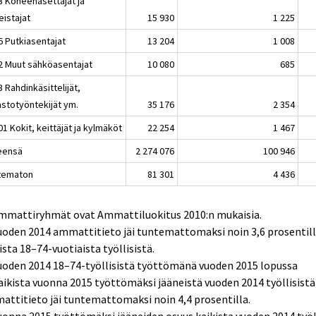
3 Koneenasettajat ja
eistajat
15 930
1 225
6 Putkiasentajat
13 204
1 008
2 Muut sähköasentajat
10 080
685
 Rahdinkäsittelijät,
astotyöntekijät ym.
35 176
2 354
1 Kokit, keittäjät ja kylmäköt
22 254
1 467
eensä
2 274 076
100 946
tematon
81 301
4 436
Ammattiryhmät ovat Ammattiluokitus 2010:n mukaisia.
uoden 2014 ammattitieto jäi tuntemattomaksi noin 3,6 prosentil
ista 18–74-vuotiaista työllisistä.
uoden 2014 18–74-työllisistä työttömänä vuoden 2015 lopussa
aikista vuonna 2015 työttömäksi jääneistä vuoden 2014 työllisistä
ttitieto jäi tuntemattomaksi noin 4,4 prosentilla.
uonna 2015 työttömäksi jääneiden osuus kaikista vuoden 2014 työl