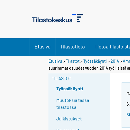
Etusivu
Tilastotieto
Tietoa tilastoist
Etusivu
>
Tilastot
>
Työssäkäynti
>
2014
>
Amm
suurimmat osuudet vuoden 2014 työllisistä a
TILASTOT
Työssäkäynti
T
Muutoksia tässä
5
tilastossa
S
Julkistukset