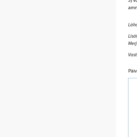
amm
Lähd
Lisä
Merj
Vast
Päiv