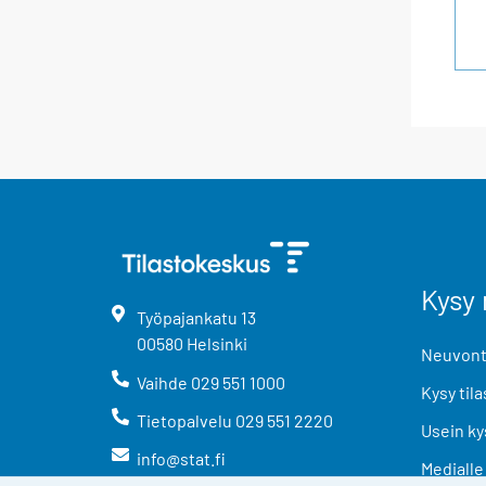
Kysy 
Työpajankatu
13
00580
Helsinki
Neuvonta
Vaihde
029 551 1000
Kysy tila
Tietopalvelu
029 551 2220
Usein ky
info@stat.fi
Medialle