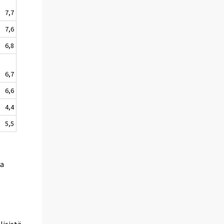
7,7
7,6
6,8
6,7
6,6
4,4
5,5
la
lisistä