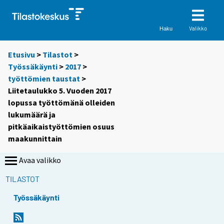
Valikko
Haku
Etusivu
>
Tilastot
>
Työssäkäynti
>
2017
>
työttömien taustat
>
Liitetaulukko 5. Vuoden 2017
lopussa työttömänä olleiden
lukumäärä ja
pitkäaikaistyöttömien osuus
maakunnittain
Avaa valikko
TILASTOT
Työssäkäynti