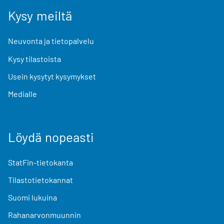
Kysy meiltä
Neuvonta ja tietopalvelu
Kysy tilastoista
Usein kysytyt kysymykset
Medialle
Löydä nopeasti
StatFin-tietokanta
Tilastotietokannat
Suomi lukuina
Rahanarvonmuunnin