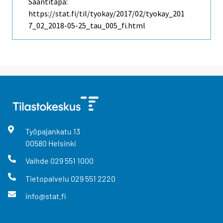
Saantitapa:
https://stat.fi/til/tyokay/2017/02/tyokay_201
7_02_2018-05-25_tau_005_fi.html
Työpajankatu
13
00580
Helsinki
Vaihde
029 551 1000
Tietopalvelu
029 551 2220
info@stat.fi