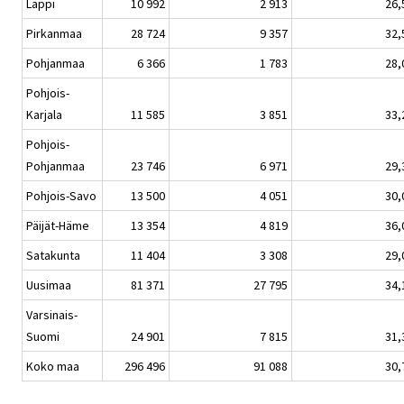
Lappi
10 992
2 913
26,
Pirkanmaa
28 724
9 357
32,
Pohjanmaa
6 366
1 783
28,
Pohjois-
Karjala
11 585
3 851
33,
Pohjois-
Pohjanmaa
23 746
6 971
29,
Pohjois-Savo
13 500
4 051
30,
Päijät-Häme
13 354
4 819
36,
Satakunta
11 404
3 308
29,
Uusimaa
81 371
27 795
34,
Varsinais-
Suomi
24 901
7 815
31,
Koko maa
296 496
91 088
30,