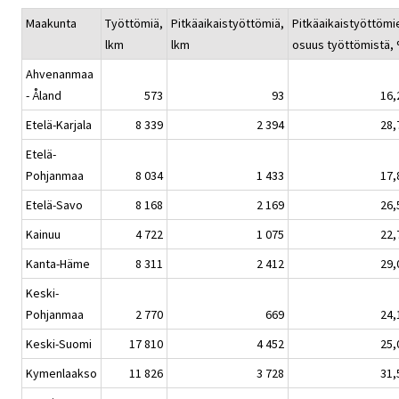
Maakunta
Työttömiä,
Pitkäaikaistyöttömiä,
Pitkäaikaistyöttömi
lkm
lkm
osuus työttömistä,
Ahvenanmaa
- Åland
573
93
16,
Etelä-Karjala
8 339
2 394
28,
Etelä-
Pohjanmaa
8 034
1 433
17,
Etelä-Savo
8 168
2 169
26,
Kainuu
4 722
1 075
22,
Kanta-Häme
8 311
2 412
29,
Keski-
Pohjanmaa
2 770
669
24,
Keski-Suomi
17 810
4 452
25,
Kymenlaakso
11 826
3 728
31,