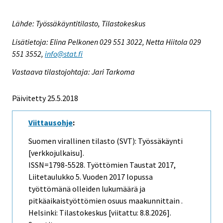
Lähde: Työssäkäyntitilasto, Tilastokeskus
Lisätietoja: Elina Pelkonen 029 551 3022, Netta Hiitola 029
551 3552,
info@stat.fi
Vastaava tilastojohtaja: Jari Tarkoma
Päivitetty 25.5.2018
Viittausohje
:
Suomen virallinen tilasto (SVT): Työssäkäynti
[verkkojulkaisu].
ISSN=1798-5528.
Työttömien Taustat
2017,
Liitetaulukko 5. Vuoden 2017 lopussa
työttömänä olleiden lukumäärä ja
pitkäaikaistyöttömien osuus maakunnittain .
Helsinki: Tilastokeskus [viitattu: 8.8.2026].