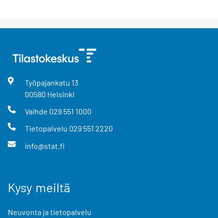
Työpajankatu
13
00580
Helsinki
Vaihde
029 551 1000
Tietopalvelu
029 551 2220
info@stat.fi
Kysy meiltä
Neuvonta ja tietopalvelu