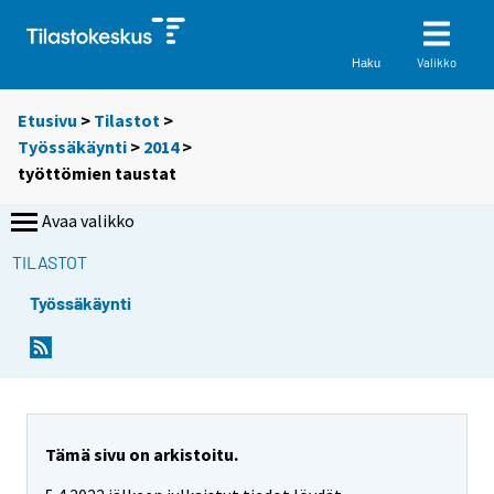
Valikko
Haku
Etusivu
>
Tilastot
>
Työssäkäynti
>
2014
>
työttömien taustat
Avaa valikko
TILASTOT
Työssäkäynti
Tämä sivu on arkistoitu.