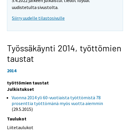
5.4.2022 jälkeen julkaistut tiedot löydät
uudistetulta sivustolta.
Siirry uudelle tilastosivulle
Työssäkäynti 2014,
työttömien
taustat
2014
työttömien taustat
Julkistukset
Vuonna 2014 yli 60-vuotiaista työttömistä 78
prosenttia työttömänä myös vuotta aiemmin
(29.5.2015)
Taulukot
Liitetaulukot