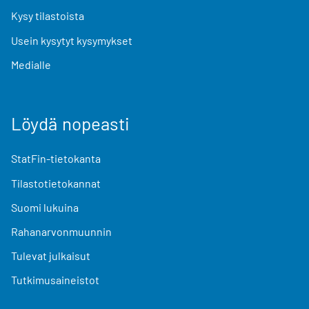
Kysy tilastoista
Usein kysytyt kysymykset
Medialle
Löydä nopeasti
StatFin-tietokanta
Tilastotietokannat
Suomi lukuina
Rahanarvonmuunnin
Tulevat julkaisut
Tutkimusaineistot